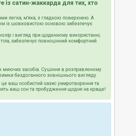
ve із сатин-жаккарда для тих, хто
и легка, м'яка, з гладкою поверхнею. А
зом із шовковистою основою забезпечує
 колір і вигляд при щоденному використанні,
 тіла, забезпечує повноцінний комфортний
их миючих засобів. Сушіння в розправленому
тримки бездоганного зовнішнього вигляду.
а, це ваш особистий оазис умиротворення та
ворять ваш сон та пробудження щодня на краще!