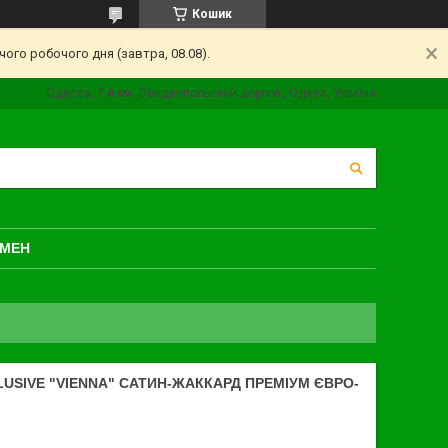
Кошик
ого робочого дня (завтра, 08.08).
Одесса, 7 й км. Овидиопольской дороги., Одеса, Україна
БМЕН
LUSIVE "VIENNA" САТИН-ЖАККАРД ПРЕМІУМ ЄВРО-