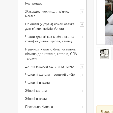
Розпродаж
Жакардові чохли для м'яких
меблів
Плюшеві (хутряні) чохли овечка
для м'яких меблів Venera
Чохли для м'яких меблів (жатка-
креш) на диван, крісла, стільці
Рушники, халати, біла постільна
білизна для готелів, готелів, СПА
та саун
Дитячі махрові халати та пончо
Чоловічі халати – великий вибір
Чоловічі піжами
Жіночі халати
Жіночі піжами
Постільна білизна
Дорогі