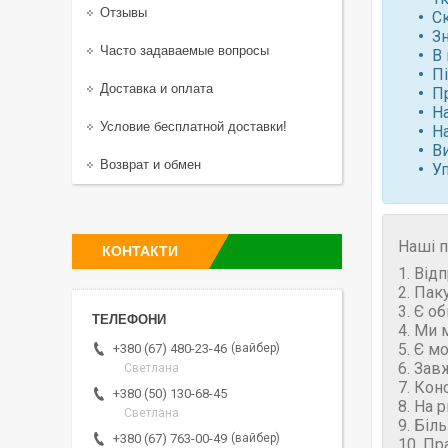
Отзывы
С
Зн
Часто задаваемые вопросы
В 
П
Доставка и оплата
П
Н
Условие бесплатной доставки!
Н
В
Возврат и обмен
У
Наші п
КОНТАКТИ
1. Від
2. Пак
3. Є о
4. Ми 
5. Є м
вайбер
+380 (67) 480-23-46
6. Зав
Светлана
7. Кон
+380 (50) 130-68-45
8. На 
Светлана
9. Біл
вайбер
+380 (67) 763-00-49
10. Пр