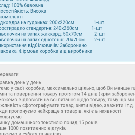
клад: 100% бавовна
осостійкість: Висока
комплекті:
ідковдра на гудзиках: 200x220см 1-шт
ростирадло стандартне: 240x260см 1-шт
аволочки на запах жаккард: 50x70см 2-шт
аволочки на запах однотоннi: 70x70см 2-шт ⠀
икористання відбілювачів: Заборонено
паковка: Фірмова коробка від виробника
ереваги:
правка день у день
уємо у свої коробки, максимально щільно, щоб Ви менше п
бмін та повернення товару протягом 14 днів (крім забороне
можемо відповісти на всі питання щодо товару, тому що м
ожливість сфотографувати товар, зняти відео, зважити і т.д.
жди пропонуємо найкраще з товарів, які є в наявності
сультуємо
ринку домашнього текстилю понад 15 років
ьше 1000 позитивних відгуків
ацюємо в суботу та неділю