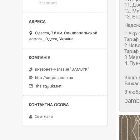
Владимир
11. До
12. Ми
13. Бе
Надси
1 Укр 
Одесса, 7 й км. Овидиопольской
Тариф 
дороги., Одеса, Україна
2 Нов
Тариф 
3 Mees
4. Пун
интернет-магазин "BAMBYK"
Якщо В
http://angora.com.ua
Бажає
1halat@ukr.net
З любо
bamb
Светлана