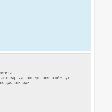
латили
них товарів до повернення та обміну)
и не дропшипери