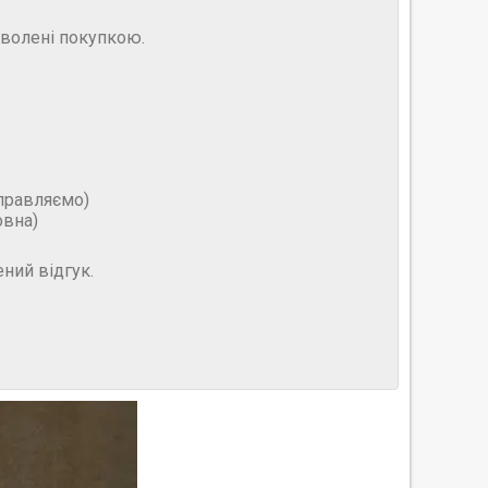
оволені покупкою.
дправляємо)
овна)
ний відгук.