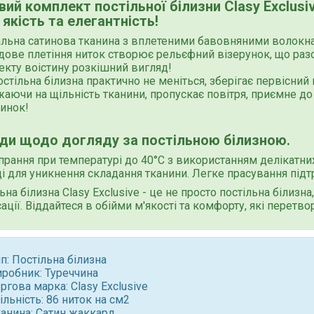
ий комплект постільної білизни Clasy Exclusi
 якість та елегантність!
льна сатинова тканина з вплетеними бавовняними волокнам
дове плетіння ниток створює рельєфний візерунок, що ра
кту воістину розкішний вигляд!
остільна білизна практично не меніться, зберігає первісний
аючи на щільність тканини, пропускає повітря, приємне до
инок!
ди щодо догляду за постільною білизною.
прання при температурі до 40°C з використанням делікатн
і для уникнення складання тканини. Легке прасування під
ьна білизна
Clasy Exclusive
- це не просто постільна білизн
ації. Віддайтеся в обійми м'якості та комфорту, які перет
п: Постільна білизна
иробник: Туреччина
оргова марка:
Clasy Exclusive
льність: 86 ниток на см2
канина: Сатин жаккард