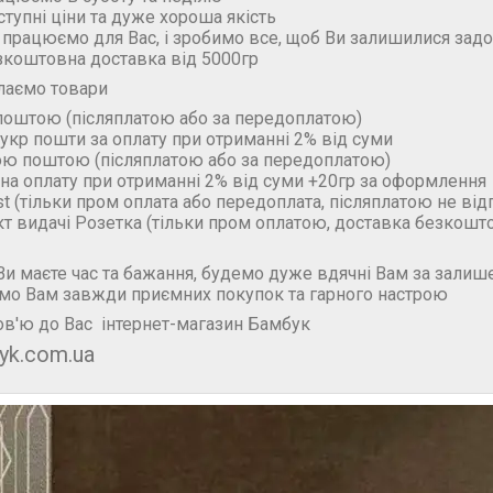
ступні ціни та дуже хороша якість
 працюємо для Вас, і зробимо все, щоб Ви залишилися зад
зкоштовна доставка від 5000гр
лаємо товари
поштою (пiсляплатою або за передоплатою)
укр пошти за оплату при отриманні 2% від суми
ою поштою (пiсляплатою або за передоплатою)
на оплату при отриманні 2% від суми +20гр за оформлення
t (тільки пром оплата або передоплата, післяплатою не ві
кт видачі Розетка (тільки пром оплатою, доставка безкошт
и маєте час та бажання, будемо дуже вдячні Вам за залише
мо Вам завжди приємних покупок та гарного настрою
в'ю до Вас інтернет-магазин Бамбук
yk.com.ua