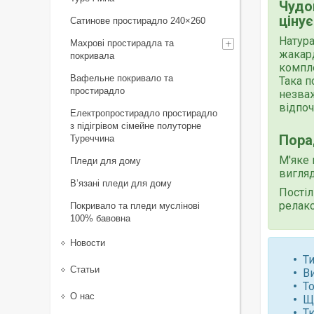
Чудов
цінує
Сатинове простирадло 240×260
Натура
Махрові простирадла та
жакар
покривала
компле
Вафельне покривало та
Така п
простирадло
незваж
відпоч
Електропростирадло простирадло
з підігрівом сімейне полуторне
Пора
Туреччина
М'яке 
Пледи для дому
вигляд
В’язані пледи для дому
Постіл
релакс
Покривало та пледи муслінові
100% бавовна
Новости
Ти
Статьи
В
Т
О нас
Щі
Т