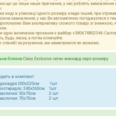
ки що це лише наше прагнення, у нас роблять замовлення 
і
а іноді в упаковці одного розміру кладе інший, при отрим
ючи замовлення, у нас Ви автоматично погоджуєтеся з тим,
ропонуємо Вам альтернативу схожого товару зі знижкою, як
или.
е одно величезне прохання є вайбер +380674802346-Світлан
ть, будь ласка, а потім оплачуйте.
 спасибі за розуміння, ми намагаємося як можемо.
ьна білизна
Clasy Exclusive сатин жаккард євро-розміру
одить в комплект:
ідковдра 200x220см 1шт
ростирадло: 240x260см 1шт
аволочки: 50x70см 2-шт
аволочки: 70x70см 2-шт