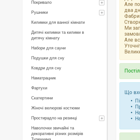
Покривало
Але по
два дн
Рушники
Фабрик
Створю
Килимки для ванної кімнати
Ми зап
Дитячі килимки та килими в
замов
дитячу кімнату
Але вс
Уточні
Набори для сауни
Велике
Подушки для сну
Ковдри для сну
Постіл
Наматрацник
Фартухи
Що вх
Скатертини
П
П
Жіночі велюрові костюми
Н
Простирадло на резинці
Н
Наволочки звичайні та
декоративні різних розмірів
Туреччина