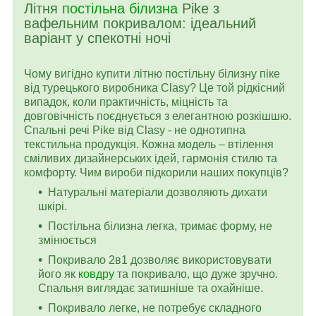
Літня
постільна білизна
Pike з
вафельним покривалом: ідеальний
варіант у спекотні ночі
Чому вигідно купити літню постільну білизну піке
від турецького виробника Clasy? Це той рідкісний
випадок, коли практичність, міцність та
довговічність поєднується з елегантною розкішшю.
Спальні речі Pike від Clasy - не однотипна
текстильна продукція. Кожна модель – втілення
сміливих дизайнерських ідей, гармонія стилю та
комфорту. Чим вироби підкорили наших покупців?
Натуральні матеріали дозволяють дихати
шкірі.
Постільна білизна легка, тримає форму, не
змінюється
Покривало 2в1 дозволяє використовувати
його як
ковдру
та покривало, що дуже зручно.
Спальня виглядає затишніше та охайніше.
Покривало легке, не потребує складного