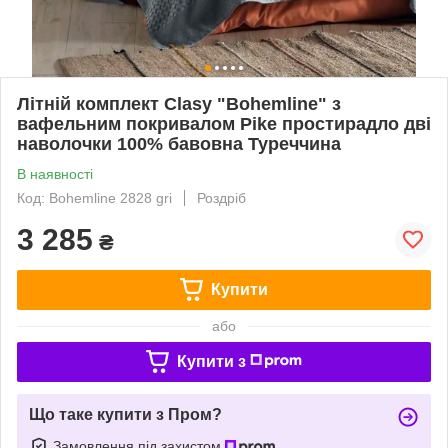
Літній комплект Clasy "Bohemline" з
вафельним покривалом Pike простирадло дві
наволочки 100% бавовна Туреччина
В наявності
Код: Bohemline 2828 gri
Роздріб
3 285
₴
Купити
або
Купити з
Що таке купити з Пром?
Замовлення під захистом