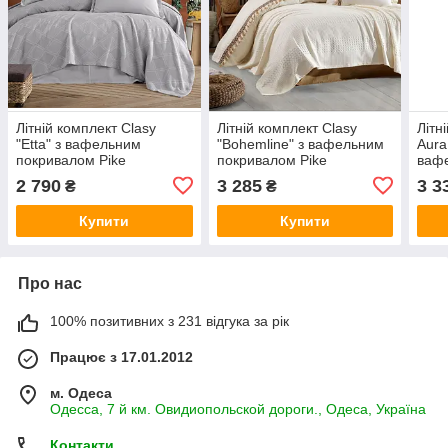
Літній комплект Clasy
Літній комплект Clasy
Літн
"Etta" з вафельним
"Bohemline" з вафельним
Aura
покривалом Pike
покривалом Pike
ваф
простирадло дві
простирадло дві
прос
2 790
3 285
3 3
₴
₴
наволочки 100% бавовна
наволочки 100% бавовна
дві 
Туреччина
Туреччина
баво
Купити
Купити
Про нас
100% позитивних з 231 відгука за рік
Працює з 17.01.2012
м. Одеса
Одесса, 7 й км. Овидиопольской дороги., Одеса, Україна
Контакти