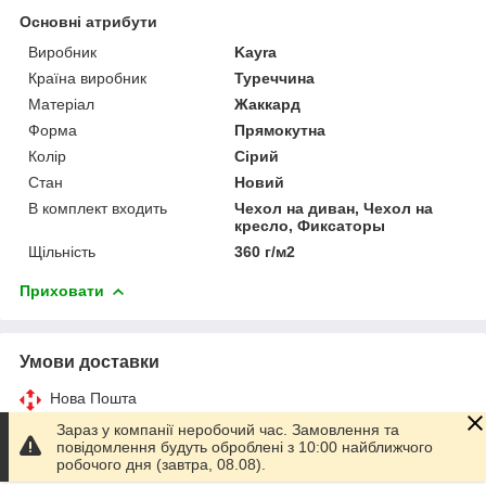
Основні атрибути
Виробник
Kayra
Країна виробник
Туреччина
Матеріал
Жаккард
Форма
Прямокутна
Колір
Сірий
Стан
Новий
В комплект входить
Чехол на диван, Чехол на
кресло, Фиксаторы
Щільність
360 г/м2
Приховати
Умови доставки
Нова Пошта
Зараз у компанії неробочий час. Замовлення та
Магазини Rozetka
повідомлення будуть оброблені з 10:00 найближчого
робочого дня (завтра, 08.08).
Укрпошта