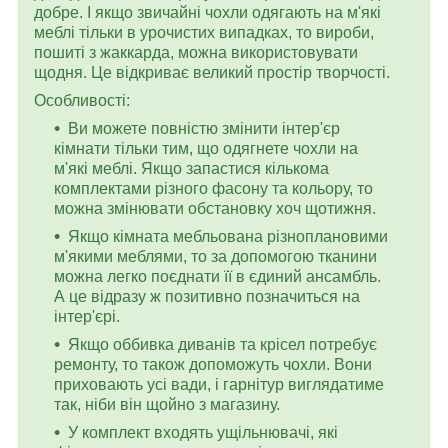
добре. І якщо звичайні чохли одягають на м'які
меблі тільки в урочистих випадках, то вироби,
пошиті з жаккарда, можна використовувати
щодня. Це відкриває великий простір творчості.
Особливості:
Ви можете повністю змінити інтер'єр
кімнати тільки тим, що одягнете чохли на
м'які меблі. Якщо запастися кількома
комплектами різного фасону та кольору, то
можна змінювати обстановку хоч щотижня.
Якщо кімната мебльована різноплановими
м'якими меблями, то за допомогою тканини
можна легко поєднати її в єдиний ансамбль.
А це відразу ж позитивно позначиться на
інтер'єрі.
Якщо оббивка диванів та крісел потребує
ремонту, то також допоможуть чохли. Вони
приховають усі вади, і гарнітур виглядатиме
так, ніби він щойно з магазину.
У комплект входять ущільнювачі, які