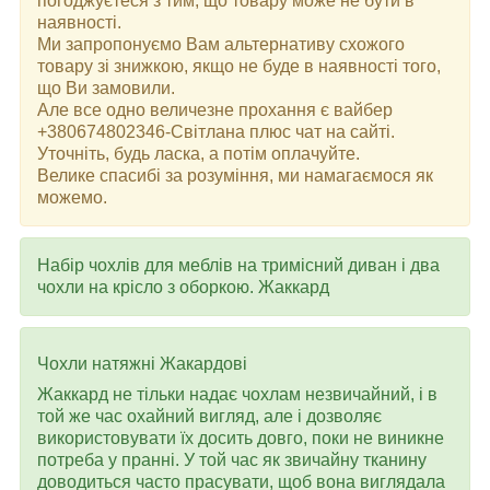
погоджуєтеся з тим, що товару може не бути в
наявності.
Ми запропонуємо Вам альтернативу схожого
товару зі знижкою, якщо не буде в наявності того,
що Ви замовили.
Але все одно величезне прохання є вайбер
+380674802346-Світлана плюс чат на сайті.
Уточніть, будь ласка, а потім оплачуйте.
Велике спасибі за розуміння, ми намагаємося як
можемо.
Набір чохлів для меблів на тримісний диван і два
чохли на крісло з оборкою. Жаккард
Чохли натяжні Жакардові
Жаккард не тільки надає чохлам незвичайний, і в
той же час охайний вигляд, але і дозволяє
використовувати їх досить довго, поки не виникне
потреба у пранні. У той час як звичайну тканину
доводиться часто прасувати, щоб вона виглядала