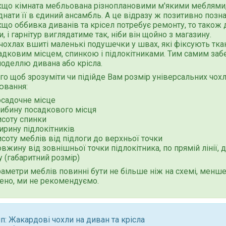
кщо кімната мебльована різноплановими м'якими меблями,
днати її в єдиний ансамбль. А це відразу ж позитивно познач
кщо оббивка диванів та крісел потребує ремонту, то також
, і гарнітур виглядатиме так, ніби він щойно з магазину.
 чохлах вшиті маленькі подушечки у швах, які фіксують тк
адковим місцем, спинкою і підлокітниками. Тим самим заб
моделлю дивана або крісла.
го щоб зрозуміти чи підійде Вам розмір універсальних чохл
ювання:
осадочне місце
либину посадкового місця
исоту спинки
ирину підлокітників
соту меблів від підлоги до верхньої точки
вжину від зовнішньої точки підлокітника, по прямій лінії, 
у (габаритний розмір)
раметри меблів повинні бути не більше ніж на схемі, менш
ено, ми не рекомендуємо.
п: Жакардові чохли на диван та крісла