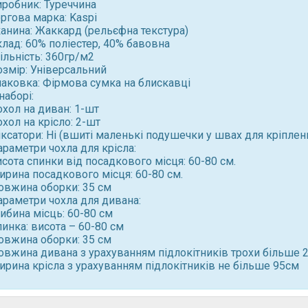
иробник: Туреччина
ргова марка: Kaspi
канина: Жаккард (рельєфна текстура)
лад: 60% поліестер, 40% бавовна
ільність: 360гр/м2
озмір: Універсальний
паковка: Фірмова сумка на блискавці
наборі:
хол на диван: 1-шт
хол на крісло: 2-шт
ксатори: Ні (вшиті маленькі подушечки у швах для кріплен
раметри чохла для крісла:
сота спинки від посадкового місця: 60-80 см.
ирина посадкового місця: 60-80 см.
овжина оборки: 35 см
араметри чохла для дивана:
ибина місць: 60-80 см
инка: висота – 60-80 см
овжина оборки: 35 см
овжина дивана з урахуванням підлокітників трохи більше 
ирина крісла з урахуванням підлокітників не більше 95см