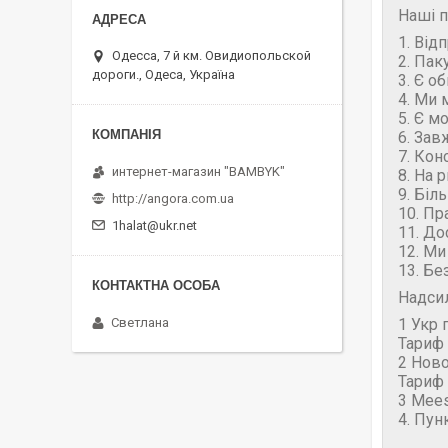
Наші п
1. Від
Одесса, 7 й км. Овидиопольской
2. Пак
дороги., Одеса, Україна
3. Є о
4. Ми 
5. Є м
6. Зав
7. Кон
интернет-магазин "BAMBYK"
8. На 
9. Біл
http://angora.com.ua
10. Пр
1halat@ukr.net
11. До
12. Ми
13. Бе
Надси
1 Укр 
Светлана
Тариф 
2 Нов
Тариф 
3 Mees
4. Пун