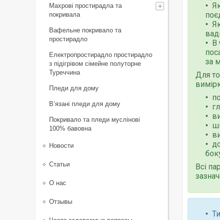
Я
Махрові простирадла та
поє
покривала
Я
Вафельне покривало та
вади
простирадло
В
пос
Електропростирадло простирадло
за 
з підігрівом сімейне полуторне
Туреччина
Для то
вимір
Пледи для дому
п
В’язані пледи для дому
г
в
Покривало та пледи муслінові
ш
100% бавовна
ви
до
Новости
бок
Статьи
Всі па
зазнач
О нас
Отзывы
Ти