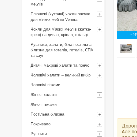
меблів
Плюшеві (хутряні) чохли овечка
для м'яких меблів Venera
Чохли для м'яких меблів (жатка-
креш) на диван, крісла, стільці
–44
Рушники, халати, біла постільна
білизна для готелів, готелів, СПА
та саун
Дитячі махрові халати та пончо
Чоловічі халати – великий вибір
Чоловічі піжами
Жіночі халати
Жіночі піжами
Постільна білизна
Покривало
Дорогі
Але по
Рушники