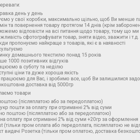
ереваги:
правка день у день
уємо у свої коробки, максимально щільно, щоб Ви менше п
бмін та повернення товару протягом 14 днів (крім забороне
можемо відповісти на всі питання щодо товару, тому що м
ожливість сфотографувати товар, зняти відео, зважити і т.д.
жди пропонуємо найкраще з товарів, які є в наявності
сультуємо
ринку домашнього текстилю понад 15 років
ьше 1000 позитивних відгуків
ацюємо в суботу та неділю
ступні ціни та дуже хороша якість
 працюємо для Вас, і зробимо все, щоб Ви залишилися зад
зкоштовна доставка від 5000гр
лаємо товари
поштою (пiсляплатою або за передоплатою)
укр пошти за оплату при отриманні 2% від суми
ою поштою (пiсляплатою або за передоплатою)
на оплату при отриманні 2% від суми +20гр за оформлення
t (тільки пром оплата або передоплата, післяплатою не ві
кт видачі Розетка (тільки пром оплатою, доставка безкошт