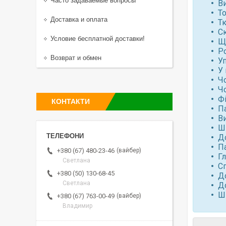
Часто задаваемые вопросы
В
То
Доставка и оплата
Т
Ск
Условие бесплатной доставки!
Щ
Р
Возврат и обмен
У
У 
Чо
Чо
Фі
КОНТАКТИ
Па
Ви
Ш
Д
П
вайбер
+380 (67) 480-23-46
Гл
Светлана
Сп
+380 (50) 130-68-45
Д
Светлана
Д
Ш
вайбер
+380 (67) 763-00-49
Владимир