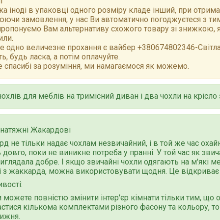
і
а іноді в упаковці одного розміру кладе інший, при отрим
ючи замовлення, у нас Ви автоматично погоджуєтеся з тим,
ропонуємо Вам альтернативу схожого товару зі знижкою, як
или.
е одно величезне прохання є вайбер +380674802346-Світлан
ть, будь ласка, а потім оплачуйте.
 спасибі за розуміння, ми намагаємося як можемо.
чохлів для меблів на тримісний диван і два чохли на крісл
 натяжні Жакардові
д не тільки надає чохлам незвичайний, і в той же час охай
 довго, поки не виникне потреба у пранні. У той час як зви
иглядала добре. І якщо звичайні чохли одягають на м'які ме
 з жаккарда, можна використовувати щодня. Це відкриває 
вості:
 можете повністю змінити інтер'єр кімнати тільки тим, що о
астися кількома комплектами різного фасону та кольору, т
ижня.