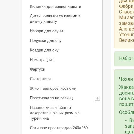
два дн
Фабрик
Килимки для ванної кімнати
Створю
Дитячі килимки та килими в
Ми зап
дитячу кімнату
замов
Але вс
Набори для сауни
Уточні
Велике
Подушки для сну
Ковдри для сну
Набір 
Наматрацник
Фартухи
Чохли
Скатертини
Жаккар
Жіночі велюрові костюми
досить
Простирадло на резинці
вона в
пошиті
Наволочки звичайні та
Особли
декоративні різних розмірів
Туреччина
Ви
зап
Сатинове простирадло 240×260
щот