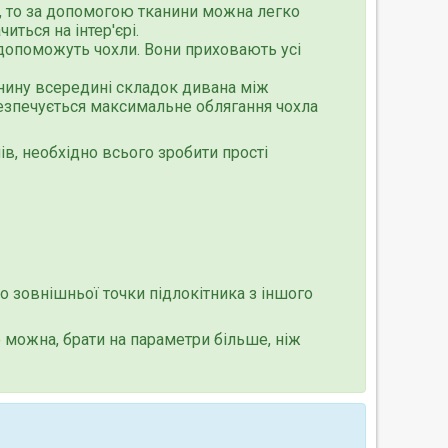
 то за допомогою тканини можна легко
иться на інтер'єрі.
 допоможуть чохли. Вони приховають усі
анину всередині складок дивана між
езпечується максимальне облягання чохла
ів, необхідно всього зробити прості
до зовнішньої точки підлокітника з іншого
е можна, брати на параметри більше, ніж