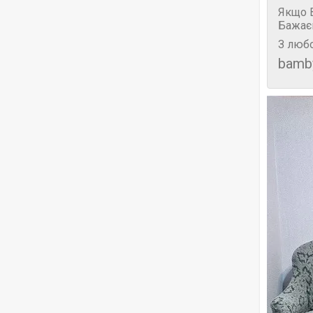
Якщо В
Бажає
З любо
bamb