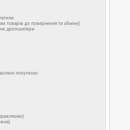
латили
них товарів до повернення та обміну)
и не дропшипери
оволені покупкою.
дправляємо)
овна)