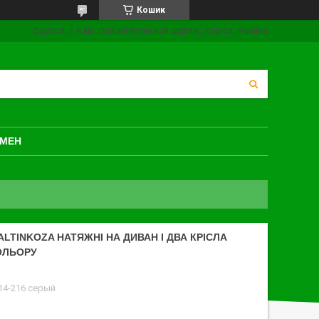
Кошик
Одесса, 7 й км. Овидиопольской дороги., Одеса, Україна
БМЕН
LTINKOZA НАТЯЖНІ НА ДИВАН І ДВА КРІСЛА
КОЛЬОРУ
614-216 серый