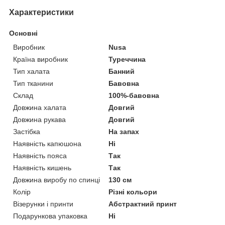
Характеристики
Основні
Виробник
Nusa
Країна виробник
Туреччина
Тип халата
Банний
Тип тканини
Бавовна
Склад
100%-бавовна
Довжина халата
Довгий
Довжина рукава
Довгий
Застібка
На запах
Наявність капюшона
Ні
Наявність пояса
Так
Наявність кишень
Так
Довжина виробу по спинці
130 см
Колір
Різні кольори
Візерунки і принти
Абстрактний принт
Подарункова упаковка
Ні