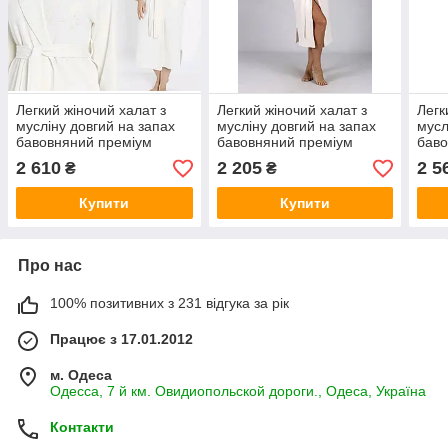
Легкий жіночий халат з
Легкий жіночий халат з
Легк
мусліну довгий на запах
мусліну довгий на запах
мусл
бавовняний преміум
бавовняний преміум
баво
якість Nusa NS-0495
якість Nusa NS-0533
якіс
2 610
2 205
2 5
₴
₴
Купити
Купити
Про нас
100% позитивних з 231 відгука за рік
Працює з 17.01.2012
м. Одеса
Одесса, 7 й км. Овидиопольской дороги., Одеса, Україна
Контакти