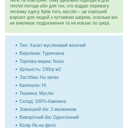
легкі та повітряні, тому ідеально підходять для
теплої погоди або для тих, хто віддає перевагу
легкому одягу. Крім того, муслін – це хороший
варіант для людей з чутливою шкірою, оскільки він
не викликає подразнення та не ковзає по шкірі.
Тип: Халат мусліновий жіночий
Виробник: Туреччина
Торгова марка: Nusa
Щільність: 230гр м2
Застібка: На запах
Капюшон: Ні
Тканина: Муслін
Склад: 100%-бавовна
Зовнішній бік: З малюнком
Виворітний бік: Однотонний
Колір Як на фото