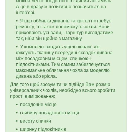
можна легко поєднати її в єдиний ансамбль.
А це відразу ж позитивно позначиться на
інтер'єрі.
Якщо оббивка диванів та крісел потребує
ремонту, то також допоможуть чохли. Вони
приховають усі вади, і гарнітур виглядатиме
так, ніби він щойно з магазину.
У комплект входять ущільнювачі, які
фіксують тканину всередині складок дивана
між посадковим місцем, спинкою і
підлокітниками. Тим самим забезпечується
максимальне облягання чохла за моделлю
дивана або крісла.
Для того щоб зрозуміти чи підійде Вам розмір
універсальних чохлів, необхідно всього зробити
прості вимірювання:
посадочне місце
глибину посадкового місця
висоту спинки
ширину підлокітників