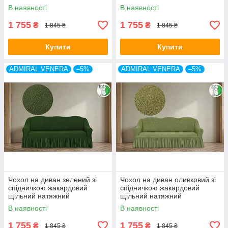
універсальний накидка
універсальний накидка
В наявності
В наявності
Admiral Venera Туреччина
Admiral Venera Туреччина
1 755
1 755
₴
₴
1 845 ₴
1 845 ₴
Купити
Купити
ADMIRAL VENERA
–5%
ADMIRAL VENERA
–5%
Чохол на диван зелений зі
Чохол на диван оливковий зі
спідничкою жакардовий
спідничкою жакардовий
щільний натяжний
щільний натяжний
універсальний накидка
універсальний накидка
В наявності
В наявності
Admiral Venera Туреччина
Admiral Venera Туреччина
1 755
1 755
₴
₴
1 845 ₴
1 845 ₴