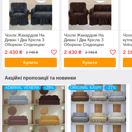
Чохли Жакардові На
Чохли Жакардові На
Чохо
Диван І Два Крісла З
Диван І Два Крісла З
куто
Оборкою Спідницею
Оборкою Спідницею
Voln
Захисні Щільні Kaspi
Захисні Щільні Kaspi
унів
2 430
2 430
2 1
₴
₴
2 745 ₴
2 745 ₴
Туреччина Темно-сірий
Туреччина
Kasp
колір
Купити
Купити
Акційні пропозиції та новинки
ADMIRAL VENERA
–28%
ORIGINAL KASPI
–21%