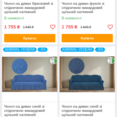
Чохол на диван бірюзовий зі
Чохол на диван фуксія зі
спідничкою жакардовий
спідничкою жакардовий
щільний натяжний
щільний натяжний
універсальний накидка
універсальний накидка
В наявності
В наявності
Admiral Venera Туреччина
Admiral Venera Туреччина
1 755
1 755
₴
₴
1 845 ₴
1 845 ₴
Купити
Купити
ADMIRAL VENERA
–5%
ADMIRAL VENERA
–5%
Чохол на диван синій зі
Чохол на диван синій зі
спідничкою жакардовий
спідничкою жакардовий
щільний натяжний
щільний натяжний