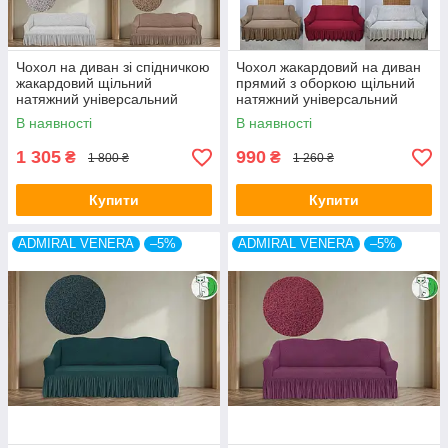
Чохол на диван зі спідничкою
Чохол жакардовий на диван
жакардовий щільний
прямий з оборкою щільний
натяжний універсальний
натяжний універсальний
накидка Admiral Venera
Volna Kaspi Туреччина
В наявності
В наявності
Туреччина
1 305
990
₴
₴
1 800 ₴
1 260 ₴
Купити
Купити
ADMIRAL VENERA
–5%
ADMIRAL VENERA
–5%