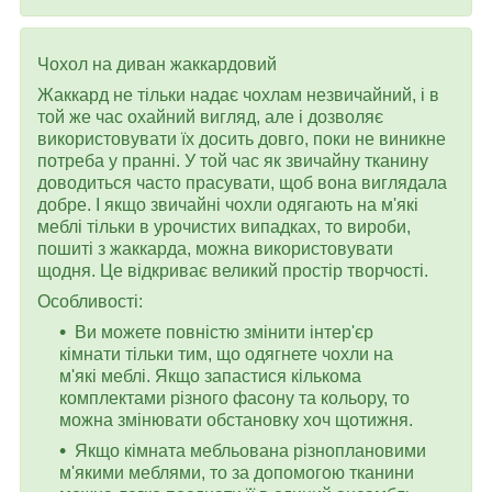
Чохол на диван жаккардовий
Жаккард не тільки надає чохлам незвичайний, і в
той же час охайний вигляд, але і дозволяє
використовувати їх досить довго, поки не виникне
потреба у пранні. У той час як звичайну тканину
доводиться часто прасувати, щоб вона виглядала
добре. І якщо звичайні чохли одягають на м'які
меблі тільки в урочистих випадках, то вироби,
пошиті з жаккарда, можна використовувати
щодня. Це відкриває великий простір творчості.
Особливості:
Ви можете повністю змінити інтер'єр
кімнати тільки тим, що одягнете чохли на
м'які меблі. Якщо запастися кількома
комплектами різного фасону та кольору, то
можна змінювати обстановку хоч щотижня.
Якщо кімната мебльована різноплановими
м'якими меблями, то за допомогою тканини