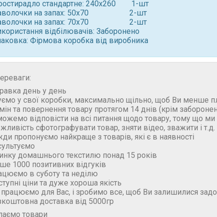
ростирадло стандартне: 240x260 1-шт
аволочки на запах: 50x70 2-шт
аволочки на запах: 70x70 2-шт ⠀
икористання відбілювачів: Заборонено
паковка: Фірмова коробка від виробника
ереваги:
правка день у день
уємо у свої коробки, максимально щільно, щоб Ви менше п
бмін та повернення товару протягом 14 днів (крім забороне
можемо відповісти на всі питання щодо товару, тому що м
ожливість сфотографувати товар, зняти відео, зважити і т.д.
жди пропонуємо найкраще з товарів, які є в наявності
сультуємо
ринку домашнього текстилю понад 15 років
ьше 1000 позитивних відгуків
ацюємо в суботу та неділю
ступні ціни та дуже хороша якість
 працюємо для Вас, і зробимо все, щоб Ви залишилися зад
зкоштовна доставка від 5000гр
лаємо товари