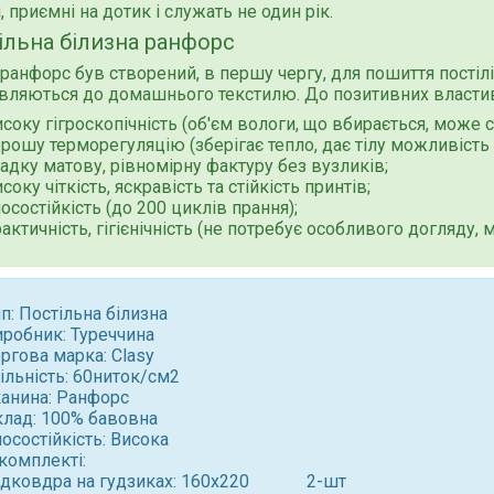
, приємні на дотик і служать не один рік.
ільна білизна ранфорс
 ранфорс був створений, в першу чергу, для пошиття постілi,
вляються до домашнього текстилю. До позитивних властив
соку гігроскопічність (об'єм вологи, що вбирається, може с
рошу терморегуляцію (зберігає тепло, дає тілу можливість 
адку матову, рівномірну фактуру без вузликів;
соку чіткість, яскравість та стійкість принтів;
осостійкість (до 200 циклів прання);
актичність, гігієнічність (не потребує особливого догляду, м
п: Постільна білизна
иробник: Туреччина
ргова марка: Clasy
ільність: 60ниток/см2
канина: Ранфорс
клад: 100% бавовна
осостійкість: Висока
комплекті:
ідковдра на гудзиках: 160x220 2-шт