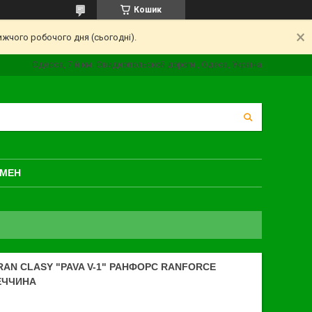
Кошик
ижчого робочого дня (сьогодні).
Одесса, 7 й км. Овидиопольской дороги., Одеса, Україна
БМЕН
RAN CLASY "PAVA V-1" РАНФОРС RANFORCE
ЕЧЧИНА