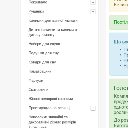
Покривало
Велике
Рушники
Килимки для ванної кімнати
Постіл
Дитячі килимки та килими в
дитячу кімнату
Що вх
Набори для сауни
П
Подушки для сну
П
Н
Ковдри для сну
Н
Наматрацник
Фартухи
Голов
Скатертини
Компле
Жіночі велюрові костюми
продум
одното
Простирадло на резинці
рослин
Наволочки звичайні та
До роз
декоративні різних розмірів
Вигото
Туреччина