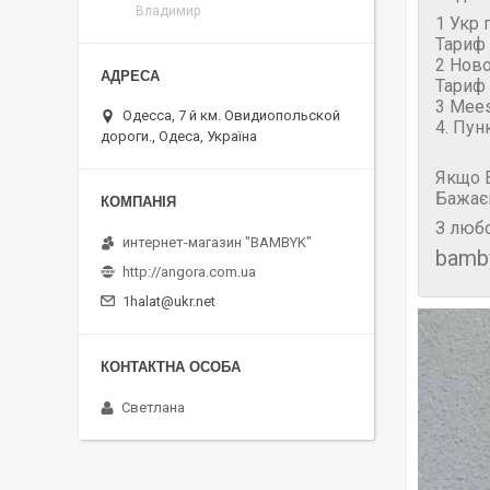
Владимир
1 Укр 
Тариф 
2 Нов
Тариф 
3 Mees
Одесса, 7 й км. Овидиопольской
4. Пун
дороги., Одеса, Україна
Якщо В
Бажає
З любо
интернет-магазин "BAMBYK"
bamb
http://angora.com.ua
1halat@ukr.net
Светлана