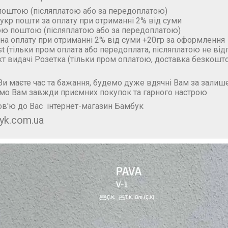
поштою (пiсляплатою або за передоплатою)
укр пошти за оплату при отриманні 2% від суми
ою поштою (пiсляплатою або за передоплатою)
на оплату при отриманні 2% від суми +20гр за оформлення
t (тільки пром оплата або передоплата, післяплатою не ві
кт видачі Розетка (тільки пром оплатою, доставка безкошт
и маєте час та бажання, будемо дуже вдячні Вам за залише
мо Вам завжди приємних покупок та гарного настрою
в'ю до Вас інтернет-магазин Бамбук
yk.com.ua