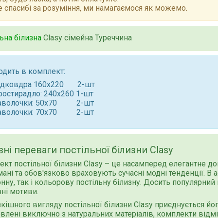
 спасибі за розуміння, ми намагаємося як можемо.
ьна білизна
Clasy сiмейна Туреччина
одить в комплект:
ідковдра 160x220 2-шт
ростирадло: 240x260 1-шт
аволочки: 50x70 2-шт
аволочки: 70x70 2-шт
ні переваги постільної білизни Clasy
кт постільної білизни Clasy – це насамперед елегантне до
ані та обов'язково враховують сучасні модні тенденції. В 
нну, так і кольорову постільну білизну. Досить популярний 
ні мотиви.
кішного вигляду постільної білизни Clasy приєднується його
влені виключно з натуральних матеріалів, комплекти відм