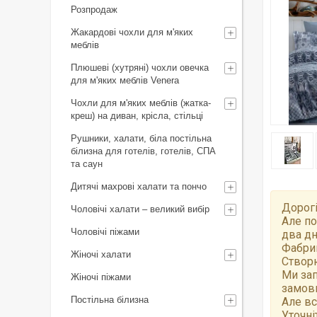
Розпродаж
Жакардові чохли для м'яких
меблів
Плюшеві (хутряні) чохли овечка
для м'яких меблів Venera
Чохли для м'яких меблів (жатка-
креш) на диван, крісла, стільці
Рушники, халати, біла постільна
білизна для готелів, готелів, СПА
та саун
Дитячі махрові халати та пончо
Дорогі
Чоловічі халати – великий вибір
Але по
Чоловічі піжами
два дн
Фабрик
Жіночі халати
Створю
Ми зап
Жіночі піжами
замов
Постільна білизна
Але вс
Уточні