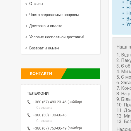
П
Отзывы
Н
Н
Часто задаваемые вопросы
В
У
Доставка и оплата
Условие бесплатной доставки!
Наші п
Возврат и обмен
1. Від
2. Пак
3. Є о
4. Ми 
КОНТАКТИ
5. Є м
6. Зав
7. Кон
8. На 
9. Біл
вайбер
+380 (67) 480-23-46
10. Пр
Светлана
11. До
+380 (50) 130-68-45
12. Ми
13. Бе
Светлана
вайбер
+380 (67) 763-00-49
Надси