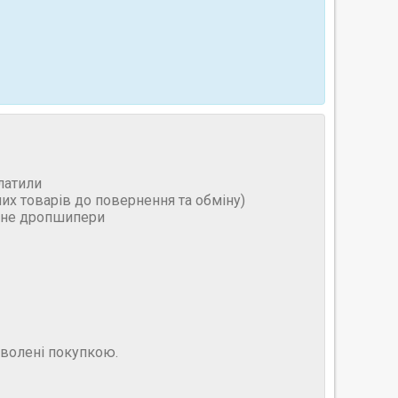
латили
них товарів до повернення та обміну)
и не дропшипери
оволені покупкою.