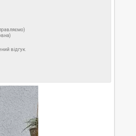
дправляємо)
овна)
ний відгук.