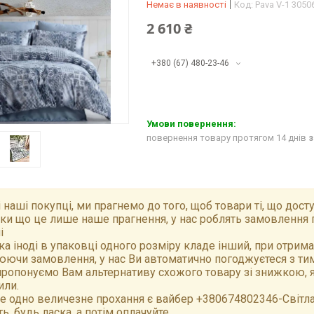
Немає в наявності
Код:
Pava V-1 3050
2 610 ₴
+380 (67) 480-23-46
повернення товару протягом 14 днів
з
 наші покупці, ми прагнемо до того, щоб товари ті, що досту
ки що це лише наше прагнення, у нас роблять замовлення 
і
а іноді в упаковці одного розміру кладе інший, при отрим
ючи замовлення, у нас Ви автоматично погоджуєтеся з тим,
ропонуємо Вам альтернативу схожого товару зі знижкою, як
или.
е одно величезне прохання є вайбер +380674802346-Світлан
ть, будь ласка, а потім оплачуйте.