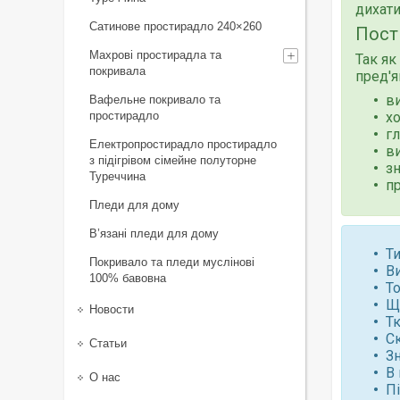
дихати
Сатинове простирадло 240×260
Пост
Махрові простирадла та
Так як
покривала
пред'я
ви
Вафельне покривало та
простирадло
хо
гл
Електропростирадло простирадло
ви
з підігрівом сімейне полуторне
зн
Туреччина
пр
Пледи для дому
В’язані пледи для дому
Ти
Покривало та пледи муслінові
В
100% бавовна
То
Щ
Новости
Т
С
Статьи
Зн
В 
О нас
П