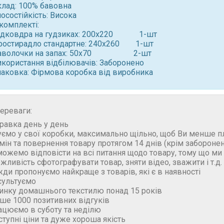
клад: 100% бавовна
осостійкість: Висока
комплекті:
ідковдра на гудзиках: 200x220 1-шт
ростирадло стандартне: 240x260 1-шт
аволочки на запах: 50x70 2-шт ⠀
икористання відбілювачів: Заборонено
паковка: Фірмова коробка від виробника
ереваги:
правка день у день
уємо у свої коробки, максимально щільно, щоб Ви менше п
бмін та повернення товару протягом 14 днів (крім забороне
можемо відповісти на всі питання щодо товару, тому що м
ожливість сфотографувати товар, зняти відео, зважити і т.д.
жди пропонуємо найкраще з товарів, які є в наявності
сультуємо
ринку домашнього текстилю понад 15 років
ьше 1000 позитивних відгуків
ацюємо в суботу та неділю
ступні ціни та дуже хороша якість