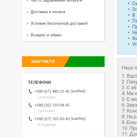
Часто задаваемые вопросы
С
Зн
Доставка и оплата
В 
П
Условие бесплатной доставки!
П
Н
Возврат и обмен
В
У
КОНТАКТИ
Наші п
1. Від
2. Пак
3. Є о
вайбер
+380 (67) 480-23-46
4. Ми 
Светлана
5. Є м
6. Зав
+380 (50) 130-68-45
7. Кон
Светлана
8. На 
вайбер
+380 (67) 763-00-49
9. Біл
Владимир
10. Пр
11. До