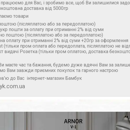
 працюємо для Вас, і зробимо все, щоб Ви залишилися зад
зкоштовна доставка від 5000гр
лаємо товари
поштою (пiсляплатою або за передоплатою)
укр пошти за оплату при отриманні 2% від суми
ою поштою (пiсляплатою або за передоплатою)
на оплату при отриманні 2% від суми +20гр за оформлення
t (тільки пром оплата або передоплата, післяплатою не ві
кт видачі Розетка (тільки пром оплатою, доставка безкошт
и маєте час та бажання, будемо дуже вдячні Вам за залише
мо Вам завжди приємних покупок та гарного настрою
в'ю до Вас інтернет-магазин Бамбук
yk.com.ua