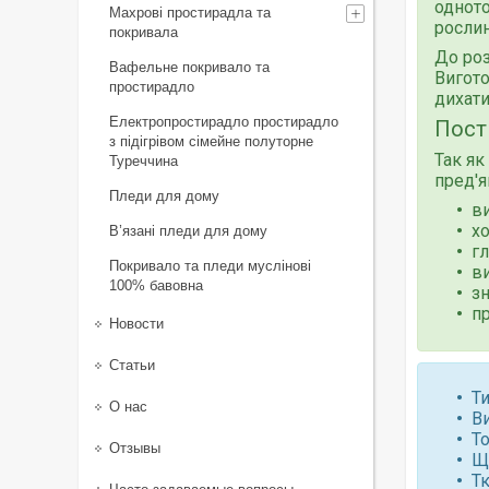
одното
Махрові простирадла та
рослин
покривала
До роз
Вафельне покривало та
Вигото
простирадло
дихати
Електропростирадло простирадло
Пост
з підігрівом сімейне полуторне
Так як
Туреччина
пред'я
Пледи для дому
ви
хо
В’язані пледи для дому
гл
Покривало та пледи муслінові
ви
100% бавовна
зн
пр
Новости
Статьи
Ти
О нас
В
То
Отзывы
Щ
Т