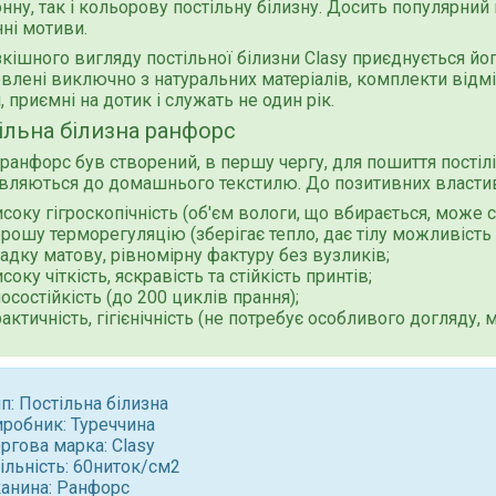
нну, так і кольорову постільну білизну. Досить популярний 
ні мотиви.
кішного вигляду постільної білизни Clasy приєднується його
влені виключно з натуральних матеріалів, комплекти відм
, приємні на дотик і служать не один рік.
ільна білизна ранфорс
 ранфорс був створений, в першу чергу, для пошиття постілi,
вляються до домашнього текстилю. До позитивних властив
соку гігроскопічність (об'єм вологи, що вбирається, може с
рошу терморегуляцію (зберігає тепло, дає тілу можливість 
адку матову, рівномірну фактуру без вузликів;
соку чіткість, яскравість та стійкість принтів;
осостійкість (до 200 циклів прання);
актичність, гігієнічність (не потребує особливого догляду, м
п: Постільна білизна
иробник: Туреччина
ргова марка: Clasy
ільність: 60ниток/см2
канина: Ранфорс