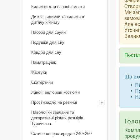
Фабрик
Створю
Килимки для ванної кімнати
Ми зап
Дитячі килимки та килими в
замов
дитячу кімнату
Але вс
Уточні
Набори для сауни
Велике
Подушки для сну
Ковдри для сну
Постіл
Наматрацник
Фартухи
Що вх
Скатертини
П
П
Жіночі велюрові костюми
Н
Простирадло на резинці
Наволочки звичайні та
декоративні різних розмірів
Голов
Туреччина
Компле
Сатинове простирадло 240×260
продум