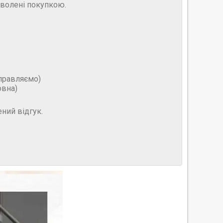
оволені покупкою.
дправляємо)
овна)
ний відгук.