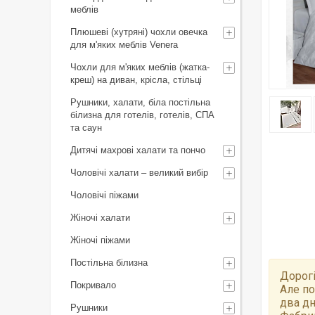
меблів
Плюшеві (хутряні) чохли овечка
для м'яких меблів Venera
Чохли для м'яких меблів (жатка-
креш) на диван, крісла, стільці
Рушники, халати, біла постільна
білизна для готелів, готелів, СПА
та саун
Дитячі махрові халати та пончо
Чоловічі халати – великий вибір
Чоловічі піжами
Жіночі халати
Жіночі піжами
Постільна білизна
Дорогі
Покривало
Але по
два дн
Рушники