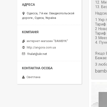
12. Ми
13. Бе
Надси
Одесса, 7 й км. Овидиопольской
дороги., Одеса, Україна
1 Укр 
Тариф 
2 Нов
Тариф 
3 Mees
интернет-магазин "BAMBYK"
4. Пун
http://angora.com.ua
Якщо В
1halat@ukr.net
Бажає
З любо
bamb
Светлана