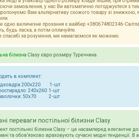
а іноді в упаковці одного розміру кладе інший, при отрим
ючи замовлення, у нас Ви автоматично погоджуєтеся з тим,
ропонуємо Вам альтернативу схожого товару зі знижкою, як
или.
е одно величезне прохання є вайбер +380674802346-Світлан
ть, будь ласка, а потім оплачуйте.
 спасибі за розуміння, ми намагаємося як можемо.
ьна білизна
Clasy євро розміру Туреччина
одить в комплект:
ідковдра 200x220 1-шт
ростирадло: 240x260 1-шт
аволочки: 50x70 2-шт
ні переваги постільної білизни Clasy
кт постільної білизни Clasy – це насамперед елегантне до
ані та обов'язково враховують сучасні модні тенденції. В 