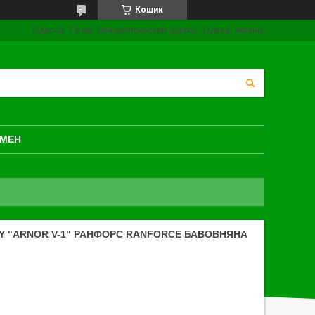
Кошик
Одесса, 7 й км. Овидиопольской дороги., Одеса, Україна
БМЕН
Y "ARNOR V-1" РАНФОРС RANFORCE БАВОВНЯНА