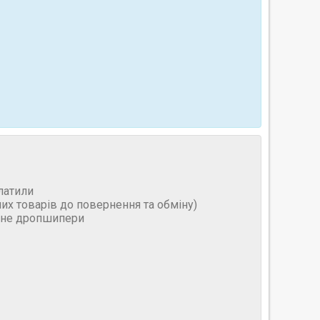
латили
них товарів до повернення та обміну)
и не дропшипери