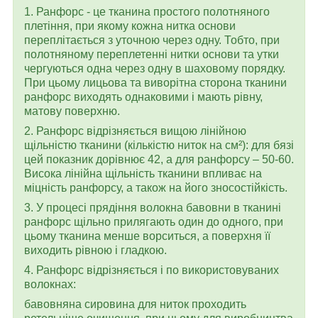
1. Ранфорс - це тканина простого полотняного
плетіння, при якому кожна нитка основи
переплітається з уточною через одну. Тобто, при
полотняному переплетенні нитки основи та утки
чергуються одна через одну в шаховому порядку.
При цьому лицьова та виворітна сторона тканини
ранфорс виходять однаковими і мають рівну,
матову поверхню.
2. Ранфорс відрізняється вищою лінійною
щільністю тканини (кількістю ниток на см²): для бязі
цей показник дорівнює 42, а для ранфорсу – 50-60.
Висока лінійна щільність тканини впливає на
міцність ранфорсу, а також на його зносостійкість.
3. У процесі прядіння волокна бавовни в тканині
ранфорс щільно прилягають один до одного, при
цьому тканина менше ворситься, а поверхня її
виходить рівною і гладкою.
4. Ранфорс відрізняється і по використовуваних
волокнах:
бавовняна сировина для ниток проходить