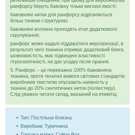
ретельніше очищення, при цьому для виробництва
ранфорсу беруть бавовну тільки високої якості;
бавовняні нитки для ранфорсу відрізняються
більш тонкою структурою;
бавовняні волокна проходять етап додаткового
скручування;
ранфорс може надалі піддаватися мерсеризації, в
результаті чого тканина отримує додатковий блиск,
шовковистість, має підвищені властивості
гігроскопічності, не дає усадку після прання.
5. Ранфорс – це переважно 100% бавовняна
тканина, проте технічні вимоги світових стандартів
виробників текстилю опускають наявність у
тканині до 20% синтетичних ниток (поліестеру).
Слід уважно читати склад, вказаний на етикетці.
Тип: Постільна білизна
Виробник: Туреччина
Торгова марка: Cotton Box