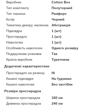
Виробник
Cotton Box
Тип комплекту
Полуторний
Тип тканини
Ранфорс
Колір
Чорний
Тематика декору, малюнка
Абстракція
Підковдра
1 (шт)
Простирадло
1 (шт)
Наволочка
1 (шт)
Особливість наволочок
Одного розміру
Подарункова упаковка
Так
Країна виробник
Туреччина
Додаткові характеристики
Простирадло на резинці
Ні
Кишені підковдри
На ґудзиках
Кишені наволочки
Без застібки
Розміри простирадла
Ширина простирадла
160 см
Довжина простирадла
240 см