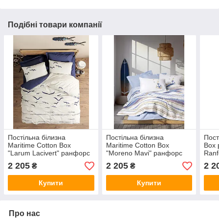
Подібні товари компанії
Постільна білизна
Постільна білизна
Пост
Maritime Cotton Box
Maritime Cotton Box
Box 
"Larum Lacivert" ранфорс
"Moreno Mavi" ранфорс
Ranf
Ranforce бавовняна євро
Ranforce бавовняна євро
полу
2 205
2 205
2 2
₴
₴
розміру Туреччина
розміру Туреччина
Туре
Купити
Купити
Про нас