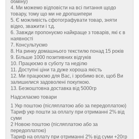
обміну)
4. Ми можемо відповісти на всі питання щодо
товару, тому що ми не дропшипери
5. Є можливість сфотографувати товар, зняти
відео, зважити і т.д.
6. Завжди пропонуємо найкраще з товарів, які є в
наявності
7. Консультуємо
8. На ринку домашнього текстилю понад 15 років
9. Більше 1000 позитивних відгуків
10. Працюємо в суботу та неділю
11. Доступні ціни та дуже хороша якість
12. Ми працюємо для Вас, і зробимо все, щоб Ви
залишилися задоволені покупкою.
13. Безкоштовна доставка від 5000гр
Надсилаємо товари
1 Укр поштою (пiсляплатою або за передоплатою)
Тариф укр пошти за оплату при отриманні 2% від
суми
2 Новою поштою (пiсляплатою або за
передоплатою)
Тариф на оплату при отриманні 2% від суми +20гр