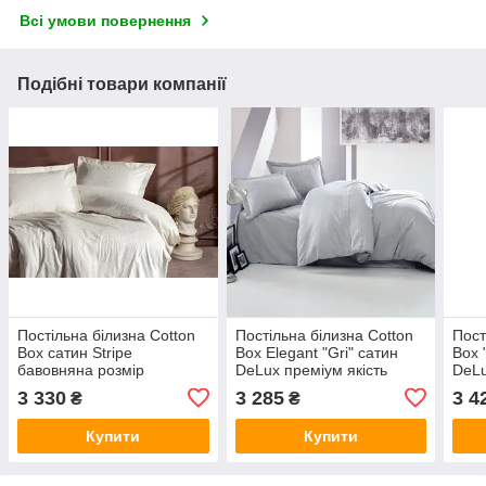
Всі умови повернення
Подібні товари компанії
Постільна білизна Cotton
Постільна білизна Cotton
Пост
Box сатин Stripe
Box Elegant "Gri" сатин
Box 
бавовняна розмір
DeLux преміум якість
DeLu
сiмейний Туреччина
бавовняне розмір
баво
3 330
3 285
3 4
₴
₴
євроТуреччина
євро
Купити
Купити