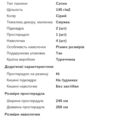
Тип тканини
Сатин
Щільність
145 г/м2
Колір
Сірий
Тематика декору, малюнка
Смужка
Підковдра
2 (шт)
Простирадло
1 (шт)
Наволочка
4 (шт)
Особливість наволочок
Різних розмірів
Подарункова упаковка
Так
Країна виробник
Туреччина
Додаткові характеристики
Простирадло на резинці
Ні
Кишені підковдри
На ґудзиках
Кишені наволочки
Без застібки
Розміри простирадла
Ширина простирадла
240 см
Довжина простирадла
260 см
Розміри наволочки