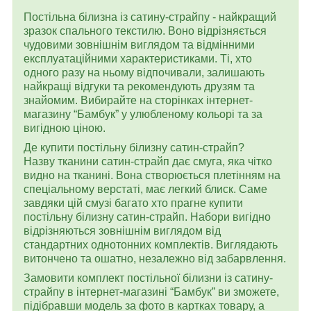
Постільна білизна із сатину-страйпу - найкращий
зразок спального текстилю. Воно відрізняється
чудовими зовнішнім виглядом та відмінними
експлуатаційними характеристиками. Ті, хто
одного разу на ньому відпочивали, залишають
найкращі відгуки та рекомендують друзям та
знайомим. Вибирайте на сторінках інтернет-
магазину “Бамбук” у улюбленому кольорі та за
вигідною ціною.
Де купити постільну білизну сатин-страйп?
Назву тканини сатин-страйп дає смуга, яка чітко
видно на тканині. Вона створюється плетінням на
спеціальному верстаті, має легкий блиск. Саме
завдяки цій смузі багато хто прагне купити
постільну білизну сатин-страйп. Набори вигідно
відрізняються зовнішнім виглядом від
стандартних однотонних комплектів. Виглядають
витончено та ошатно, незалежно від забарвлення.
Замовити комплект постільної білизни із сатину-
страйпу в інтернет-магазині “Бамбук” ви зможете,
підібравши модель за фото в картках товару, а