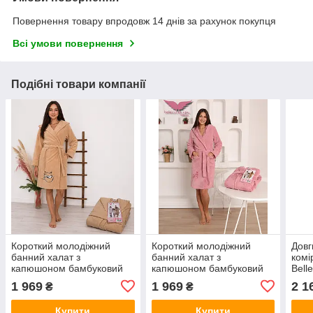
Повернення товару впродовж 14 днів за рахунок покупця
Всі умови повернення
Подібні товари компанії
Короткий молодіжний
Короткий молодіжний
Довг
банний халат з
банний халат з
комі
капюшоном бамбуковий
капюшоном бамбуковий
Bell
Bellezza by Ebru
Bellezza by Ebru
Туре
1 969
1 969
2 1
₴
₴
Туреччина BL-A-63
Туреччина BL-A-1
Купити
Купити