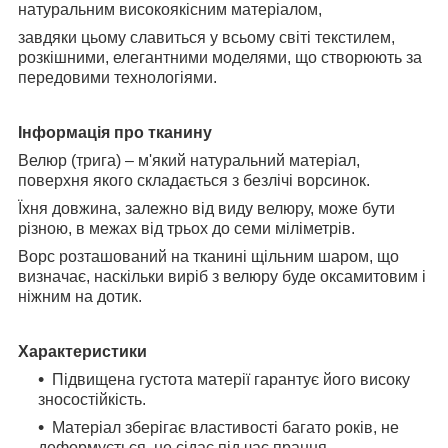
натуральним високоякісним матеріалом,
завдяки цьому славиться у всьому світі текстилем,
розкішними, елегантними моделями, що створюють за
передовими технологіями.
Інформація про тканину
Велюр (трига) – м'який натуральний матеріал,
поверхня якого складається з безлічі ворсинок.
Їхня довжина, залежно від виду велюру, може бути
різною, в межах від трьох до семи міліметрів.
Ворс розташований на тканині щільним шаром, що
визначає, наскільки виріб з велюру буде оксамитовим і
ніжним на дотик.
Характеристики
Підвищена густота матерії гарантує його високу
зносостійкість.
Матеріал зберігає властивості багато років, не
деформується, не сідає під час прання.