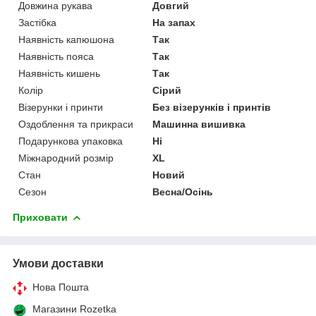
Довжина рукава
Довгий
Застібка
На запах
Наявність капюшона
Так
Наявність пояса
Так
Наявність кишень
Так
Колір
Сірий
Візерунки і принти
Без візерунків і принтів
Оздоблення та прикраси
Машинна вишивка
Подарункова упаковка
Ні
Міжнародний розмір
XL
Стан
Новий
Сезон
Весна/Осінь
Приховати
Умови доставки
Нова Пошта
Магазини Rozetka