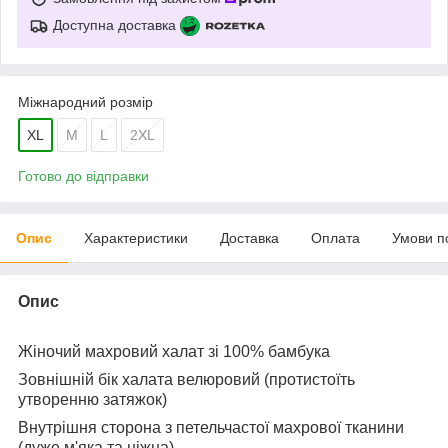
Доступна доставка
Міжнародний розмір
XL
M
L
2XL
Готово до відправки
Опис
Характеристики
Доставка
Оплата
Умови п
Опис
Жіночий махровий халат зі 100% бамбука
Зовнішній бік халата велюровий (протистоїть
утворенню затяжок)
Внутрішня сторона з петельчастої махрової тканини
(дуже м'яка та ніжна)