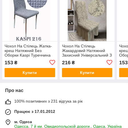
Чохол На Стілець Жатка-
Чохол На Стілець
Чохо
креш Натяжний Без
Жакардовий Натяжний
креш
Оборки Kaspi Туреччина
Захисний Універсальний З
Обор
Сірого кольору
Спідницею Оборкою Kaspi
Шоко
153
216
153
₴
₴
Пiсочного Кольору
Туреччина
Купити
Купити
Про нас
100% позитивних з 231 відгука за рік
Працює з 17.01.2012
м. Одеса
Одесса, 7 й км. Овидиопольской дороги., Одеса, Україна