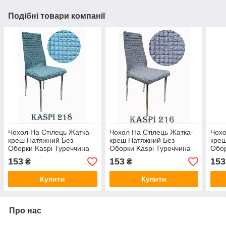
Подібні товари компанії
Чохол На Стілець Жатка-
Чохол На Стілець Жатка-
Чохо
креш Натяжний Без
креш Натяжний Без
креш
Оборки Kaspi Туреччина
Оборки Kaspi Туреччина
Обор
колір м'ята
Сірого кольору
Сіро
153
153
153
₴
₴
Купити
Купити
Про нас