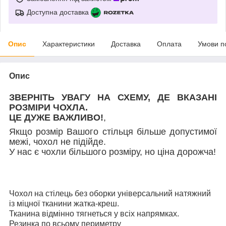
Доступна доставка
Опис
Характеристики
Доставка
Оплата
Умови п
Опис
ЗВЕРНІТЬ УВАГУ НА СХЕМУ, ДЕ ВКАЗАНІ
РОЗМІРИ ЧОХЛА.
ЦЕ ДУЖЕ ВАЖЛИВО!
,
Якщо розмiр Вашого стiльця бiльше допустимої
межі, чохол не підійде.
У нас є чохли бiльшого розмiру, но цiна дорожча!
Чохол на стілець без оборки універсальний натяжний
із міцної тканини жатка-креш.
Тканина відмінно тягнеться у всіх напрямках.
Резинка по всьому периметру