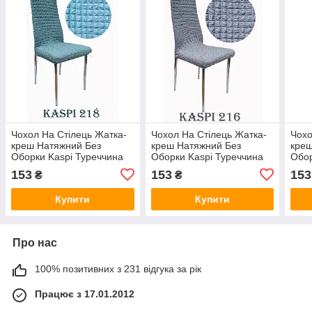
Чохол На Стілець Жатка-
Чохол На Стілець Жатка-
Чохо
креш Натяжний Без
креш Натяжний Без
креш
Оборки Kaspi Туреччина
Оборки Kaspi Туреччина
Обор
колір м'ята
Сірого кольору
Шоко
153
153
153
₴
₴
Купити
Купити
Про нас
100% позитивних з 231 відгука за рік
Працює з 17.01.2012