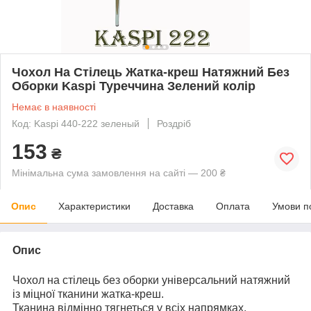
Чохол На Стілець Жатка-креш Натяжний Без
Оборки Kaspi Туреччина Зелений колір
Немає в наявності
Код: Kaspi 440-222 зеленый
Роздріб
153
₴
Мінімальна сума замовлення на сайті — 200 ₴
Опис
Характеристики
Доставка
Оплата
Умови п
Опис
Чохол на стілець без оборки універсальний натяжний
із міцної тканини жатка-креш.
Тканина відмінно тягнеться у всіх напрямках.