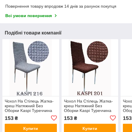
Повернення товару впродовж 14 днів за рахунок покупця
Всі умови повернення
Подібні товари компанії
Чохол На Стілець Жатка-
Чохол На Стілець Жатка-
Чохо
креш Натяжний Без
креш Натяжний Без
креш
Оборки Kaspi Туреччина
Оборки Kaspi Туреччина
Обор
Сірого кольору
Шоколадний колір
Кре
153
153
153
₴
₴
Купити
Купити