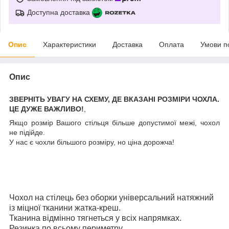
Доступна доставка
Опис
Характеристики
Доставка
Оплата
Умови п
Опис
ЗВЕРНІТЬ УВАГУ НА СХЕМУ, ДЕ ВКАЗАНІ РОЗМІРИ ЧОХЛА.
ЦЕ ДУЖЕ ВАЖЛИВО!
,
Якщо розмiр Вашого стiльця бiльше допустимої межі, чохол
не підійде.
У нас є чохли бiльшого розмiру, но цiна дорожча!
Чохол на стілець без оборки універсальний натяжний
із міцної тканини жатка-креш.
Тканина відмінно тягнеться у всіх напрямках.
Резинка по всьому периметру