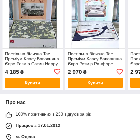
Постільна білизна Tac
Постільна білизна Tac
Пост
Преміум Класу Бавовняна
Преміум Класу Бавовняна
Прем
Євро Розмір Сатин Happy
Євро Розмір Ранфорс
Євро
Days Melia
Happy Days Harbor
Happ
4 185
2 970
2 9
₴
₴
Купити
Купити
Про нас
100% позитивних з 233 відгуків за рік
Працює з 17.01.2012
м. Одеса