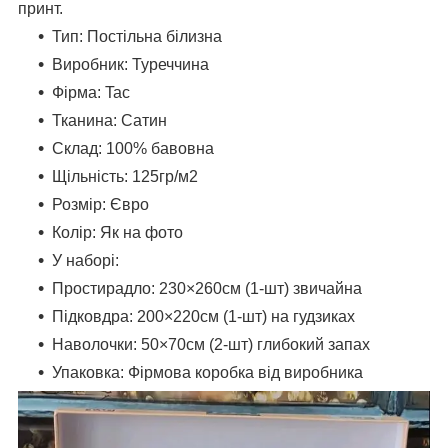
принт.
Тип: Постільна білизна
Виробник: Туреччина
Фірма: Tac
Тканина: Сатин
Склад: 100% бавовна
Щільність: 125гр/м2
Розмір: Євро
Колір: Як на фото
У наборі:
Простирадло: 230×260см (1-шт) звичайна
Підковдра: 200×220см (1-шт) на гудзиках
Наволочки: 50×70см (2-шт) глибокий запах
Упаковка: Фірмова коробка від виробника