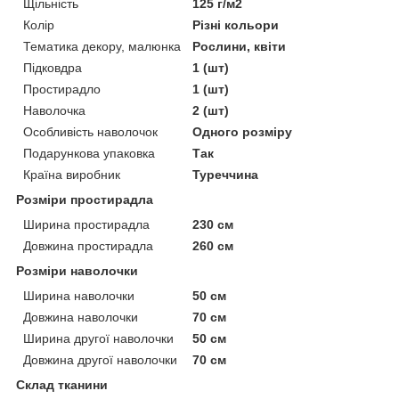
Щільність
125 г/м2
Колір
Різні кольори
Тематика декору, малюнка
Рослини, квіти
Підковдра
1 (шт)
Простирадло
1 (шт)
Наволочка
2 (шт)
Особливість наволочок
Одного розміру
Подарункова упаковка
Так
Країна виробник
Туреччина
Розміри простирадла
Ширина простирадла
230 см
Довжина простирадла
260 см
Розміри наволочки
Ширина наволочки
50 см
Довжина наволочки
70 см
Ширина другої наволочки
50 см
Довжина другої наволочки
70 см
Склад тканини