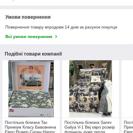
Умови повернення
Повернення товару впродовж 14 днів за рахунок покупця
Всі умови повернення
Подібні товари компанії
Постільна білизна Tac
Постільна білизна Sarev
Пост
Преміум Класу Бавовняна
Galiya V-1 Bej євро розмір
Прем
Євро Розмір Сатин Happy
фланель дуже тепла
Євро