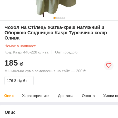
Чохол На Стілець Жатка-креш Натяжний З
Оборкою Спідницею Kaspi Туреччина колір
Олива
Немає в наявності
Код: Kaspi 448-228 олива
Опт і роздріб
185
₴
Мінімальна сума замовлення на сайті — 200 ₴
176 ₴
від 6 шт.
Опис
Характеристики
Доставка
Оплата
Умови п
Опис