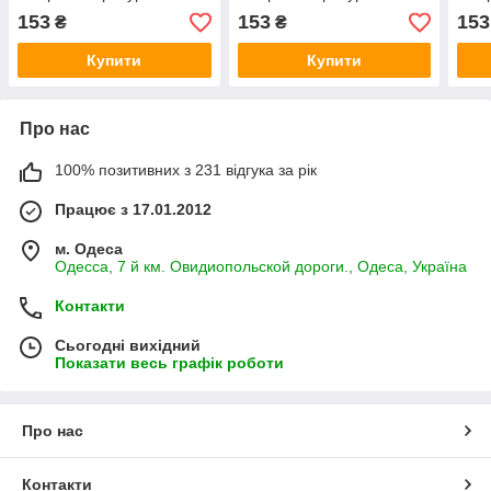
колір м'ята
Сірого кольору
Шоко
153
153
153
₴
₴
Купити
Купити
Про нас
100% позитивних з 231 відгука за рік
Працює з 17.01.2012
м. Одеса
Одесса, 7 й км. Овидиопольской дороги., Одеса, Україна
Контакти
Сьогодні вихідний
Показати весь графік роботи
Про нас
Контакти