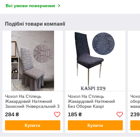
Всі умови повернення
Подібні товари компанії
Чохол На Стілець
Чохол На Стілець
Чохо
Жакардовий Натяжний
Жакардовий Натяжний
обо
Захисний Універсальний З
Без Оборки Kaspi
жака
Спідницею Оборкою
Туреччина Темно Сірий
унів
284
185
239
₴
₴
Venera какао Туреччина
Колір
Kasp
Купити
Купити