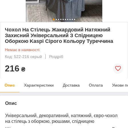
Чохол На Стілець Жакардовий Натяжний
Захисний Універсальний З Спідницею
Оборкою Kaspi Сiрого Кольору Туреччина
Немає в наявності
Код: 522-216 серый
Роздріб
216
₴
Опис
Характеристики
Доставка
Оплата
Умови п
Опис
Універсальний, декоративний, натяжний, євро-чохол
на стілець з оборкою, рюшами, спідницею