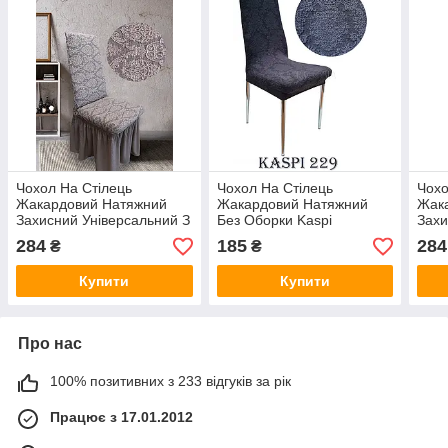
Чохол На Стілець
Чохол На Стілець
Чохо
Жакардовий Натяжний
Жакардовий Натяжний
Жак
Захисний Універсальний З
Без Оборки Kaspi
Захи
Спідницею Оборкою
Туреччина Темно Сірий
Спі
284
185
284
₴
₴
Venera какао Туреччина
Колір
Vene
Туре
Купити
Купити
Про нас
100% позитивних з 233 відгуків за рік
Працює з 17.01.2012