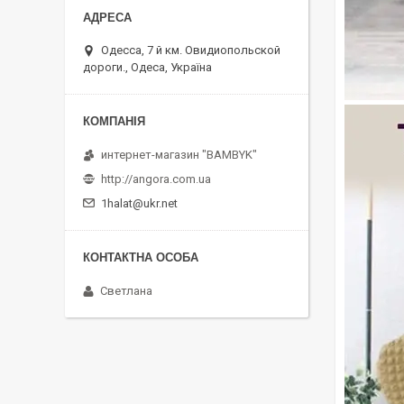
Одесса, 7 й км. Овидиопольской
дороги., Одеса, Україна
интернет-магазин "BAMBYK"
http://angora.com.ua
1halat@ukr.net
Светлана