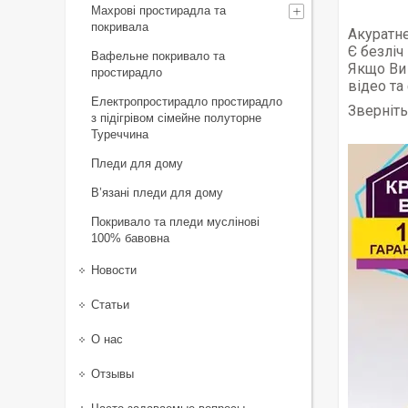
Махрові простирадла та
покривала
Акуратне
Є безліч
Вафельне покривало та
Якщо Ви 
простирадло
відео та
Електропростирадло простирадло
Зверніть
з підігрівом сімейне полуторне
Туреччина
Пледи для дому
В’язані пледи для дому
Покривало та пледи муслінові
100% бавовна
Новости
Статьи
О нас
Отзывы