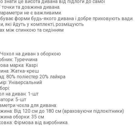
о знати це висота дивана від підлоги до самої
 точки та довжина дивана.
 параметри не є важливими.
буває форми будь-якого дивана і добре приховують вади.
и, які йдуть у комплекті, розміщують
ах між спинкою та сидінням
: Чохол на диван з оборкою
обник: Туреччина
ова марка: Kaspi
нина: Жатка-креш
ад: 80% поліестер 20% лайкра
мір: Універсальний
борі:
л на диван: 1-шт
атори: 5-шт
аметри чохла для дивана:
жина: Від 120 см до 180 см (враховуючи підлокітники)
жина оборки: 35 см
ковка: Фірмова від виробника.