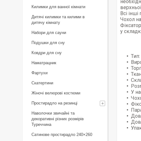
необхідн
Килимки для ванної кімнати
верхньої
Всі інші
Дитячі килимки та килими в
Чохол на
дитячу кімнату
Фіксатор
у складк
Набори для сауни
Подушки для сну
Ковдри для сну
Тип
Вир
Наматрацник
Торг
Фартухи
Тка
Скл
Скатертини
Роз
У на
Жіночі велюрові костюми
Чохо
Простирадло на резинці
Фікс
Пар
Наволочки звичайні та
Дов
декоративні різних розмірів
Дов
Туреччина
Упа
Сатинове простирадло 240×260