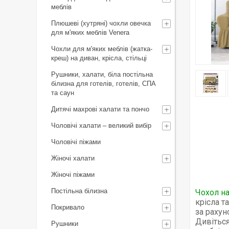
меблів
Плюшеві (хутряні) чохли овечка
для м'яких меблів Venera
Чохли для м'яких меблів (жатка-
креш) на диван, крісла, стільці
Рушники, халати, біла постільна
білизна для готелів, готелів, СПА
та саун
Дитячі махрові халати та пончо
Чоловічі халати – великий вибір
Чоловічі піжами
Жіночі халати
Жіночі піжами
Постільна білизна
Чохол н
крісла т
Покривало
за рахун
Дивіться
Рушники