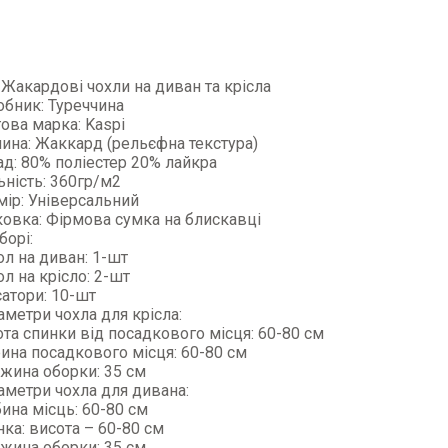
 Жакардові чохли на диван та крісла
обник: Туреччина
ова марка: Kaspi
нина: Жаккард (рельєфна текстура)
ад: 80% поліестер 20% лайкра
ьність: 360гр/м2
мір: Універсальний
ковка: Фірмова сумка на блискавці
борі:
л на диван: 1-шт
л на крісло: 2-шт
атори: 10-шт
метри чохла для крісла:
та спинки від посадкового місця: 60-80 см
ина посадкового місця: 60-80 см
жина оборки: 35 см
аметри чохла для дивана:
ина місць: 60-80 см
ка: висота – 60-80 см
жина оборки: 35 см