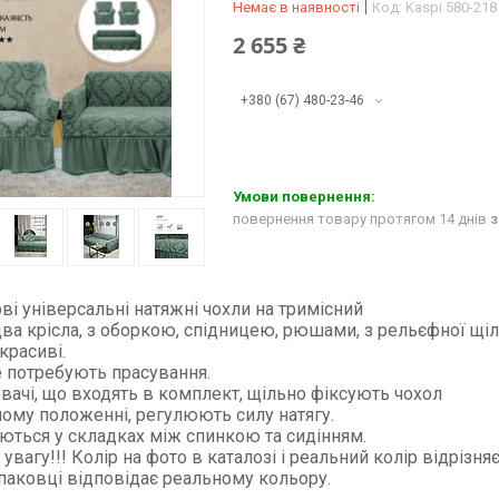
Немає в наявності
Код:
Kaspi 580-218
2 655 ₴
+380 (67) 480-23-46
повернення товару протягом 14 днів
з
і універсальні натяжні чохли на тримісний
два крісла, з оборкою, спідницею, рюшами, з рельєфної щіл
 красиві.
 потребують прасування.
ачі, що входять в комплект, щільно фіксують чохол
ному положенні, регулюють силу натягу.
ться у складках між спинкою та сидінням.
 увагу!!! Колір на фото в каталозі і реальний колір відрізняє
паковці відповідає реальному кольору.