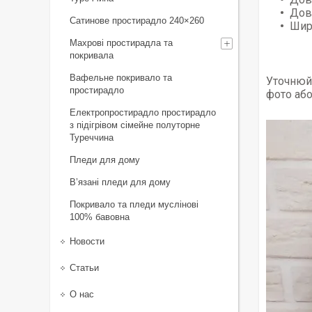
Дов
Сатинове простирадло 240×260
Шир
Махрові простирадла та
покривала
Вафельне покривало та
Уточнюйт
простирадло
фото або
Електропростирадло простирадло
з підігрівом сімейне полуторне
Туреччина
Пледи для дому
В’язані пледи для дому
Покривало та пледи муслінові
100% бавовна
Новости
Статьи
О нас