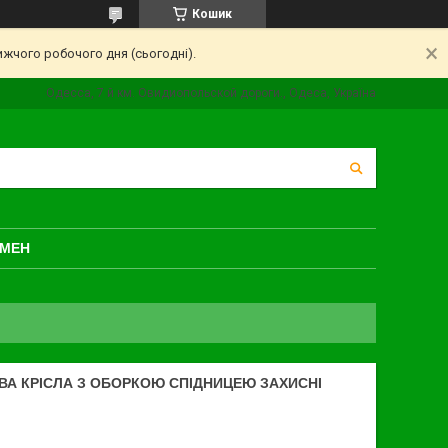
Кошик
ижчого робочого дня (сьогодні).
Одесса, 7 й км. Овидиопольской дороги., Одеса, Україна
БМЕН
ДВА КРІСЛА З ОБОРКОЮ СПІДНИЦЕЮ ЗАХИСНІ