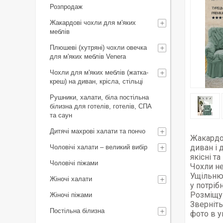
Розпродаж
Жакардові чохли для м'яких
меблів
Плюшеві (хутряні) чохли овечка
для м'яких меблів Venera
Чохли для м'яких меблів (жатка-
креш) на диван, крісла, стільці
Рушники, халати, біла постільна
білизна для готелів, готелів, СПА
та саун
Дитячі махрові халати та пончо
Жакардов
диван і 
Чоловічі халати – великий вибір
якісні та
Чоловічі піжами
Чохли не
Ущільнюв
Жіночі халати
у потріб
Розміщую
Жіночі піжами
Зверніть
Постільна білизна
фото в у