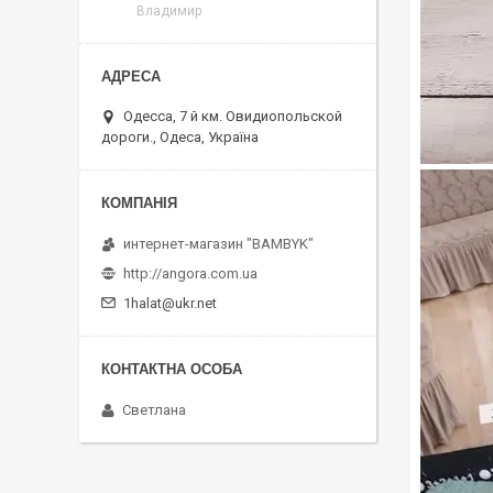
Владимир
Одесса, 7 й км. Овидиопольской
дороги., Одеса, Україна
интернет-магазин "BAMBYK"
http://angora.com.ua
1halat@ukr.net
Светлана