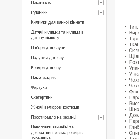
Покривало
Рушники
Килимки для ванної кімнати
Тип:
Дитячі килимки та килими в
Вир
дитячу кімнату
Торг
Тка
Набори для сауни
Скл
Щіл
Подушки для сну
Роз
Ковдри для сну
Упа
У на
Наматрацник
Чохо
Чохо
Фартухи
Фікс
Пара
Скатертини
Висо
Жіночі велюрові костюми
Шир
Дов
Простирадло на резинці
Пар
Глиб
Наволочки звичайні та
Спин
декоративні різних розмірів
Туреччина
Дов