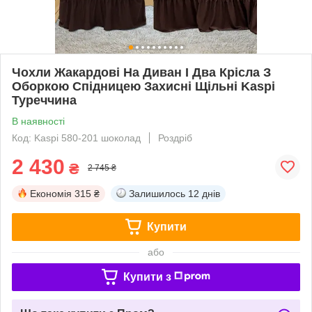
Чохли Жакардові На Диван І Два Крісла З
Оборкою Спідницею Захисні Щільні Kaspi
Туреччина
В наявності
Код: Kaspi 580-201 шоколад
Роздріб
2 430
₴
2 745 ₴
Економія
315 ₴
Залишилось
12 днів
Купити
або
Купити з