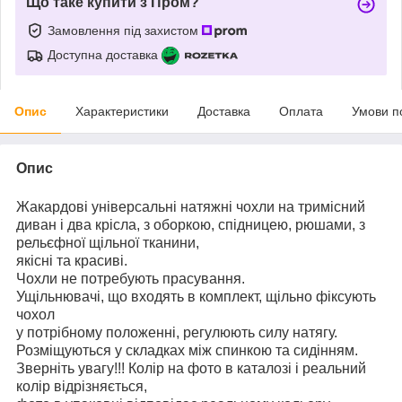
Що таке купити з Пром?
Замовлення під захистом
Доступна доставка
Опис
Характеристики
Доставка
Оплата
Умови п
Опис
Жакардові універсальні натяжні чохли на тримісний
диван і два крісла, з оборкою, спідницею, рюшами, з
рельєфної щільної тканини,
якісні та красиві.
Чохли не потребують прасування.
Ущільнювачі, що входять в комплект, щільно фіксують
чохол
у потрібному положенні, регулюють силу натягу.
Розміщуються у складках між спинкою та сидінням.
Зверніть увагу!!! Колір на фото в каталозі і реальний
колір відрізняється,