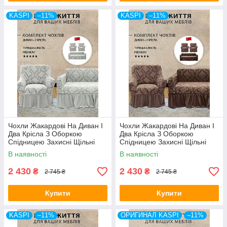
KASPI
–11%
KASPI
–11%
Чохли Жакардові На Диван І
Чохли Жакардові На Диван І
Два Крісла З Оборкою
Два Крісла З Оборкою
Спідницею Захисні Щільні
Спідницею Захисні Щільні
Kaspi Туреччина
Kaspi Туреччина
В наявності
В наявності
2 430
2 430
₴
₴
2 745 ₴
2 745 ₴
Купити
Купити
KASPI
–11%
ОРИГИНАЛ KASPI
–11%