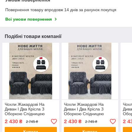
Повернення товару впродовж 14 днів за рахунок покупця
Всі умови повернення
Подібні товари компанії
Чохли Жакардові На
Чохли Жакардові На
Чохл
Диван І Два Крісла З
Диван І Два Крісла З
Дива
Оборкою Спідницею
Оборкою Спідницею
Обо
Захисні Щільні Kaspi
Захисні Щільні Kaspi
Захи
2 430
2 430
2 4
₴
₴
2 745 ₴
2 745 ₴
Туреччина Темно-сірий
Туреччина Сірий колір
Туре
колір
Купити
Купити