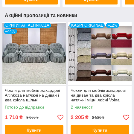
Акційні пропозиції та новинки
ОРИГИНАЛ ALTINKOZA
KASPI ORIGINAL
–12%
–44%
Чохли для меблів жакардові
Чохли для меблів жакардові
Altinkoza натяжні на диван і
на диван та два крісла
два крісла щільні
натяжні міцні якісні Volna
універсальні сірого кольору
Kaspi Туреччина
Готово до відправки
В наявності
1 710
2 205
₴
₴
3 060 ₴
2 520 ₴
Купити
Купити