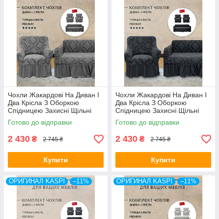
Чохли Жакардові На Диван І
Чохли Жакардові На Диван І
Два Крісла З Оборкою
Два Крісла З Оборкою
Спідницею Захисні Щільні
Спідницею Захисні Щільні
Kaspi Туреччина
Kaspi Туреччина Темно-сірий
Готово до відправки
Готово до відправки
колір
2 430
2 430
₴
₴
2 745 ₴
2 745 ₴
Купити
Купити
ОРИГИНАЛ KASPI
–11%
ОРИГИНАЛ KASPI
–11%