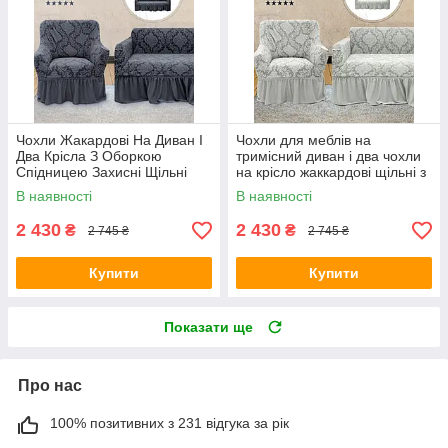
Чохли Жакардові На Диван І
Чохли для меблів на
Два Крісла З Оборкою
тримісний диван і два чохли
Спідницею Захисні Щільні
на крісло жаккардові щільні з
Kaspi Туреччина Сірий колір
оборкою Kaspi свiтло-сiрий
В наявності
В наявності
2 430
2 430
₴
₴
2 745 ₴
2 745 ₴
Купити
Купити
Показати ще
Про нас
100% позитивних з 231 відгука за рік