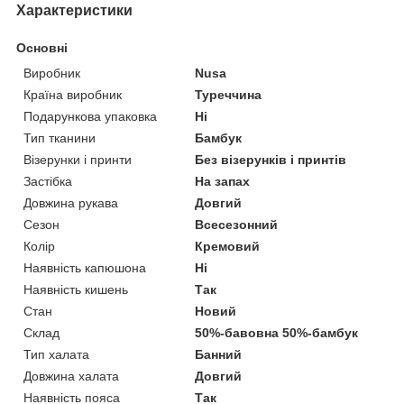
Характеристики
Основні
Виробник
Nusa
Країна виробник
Туреччина
Подарункова упаковка
Ні
Тип тканини
Бамбук
Візерунки і принти
Без візерунків і принтів
Застібка
На запах
Довжина рукава
Довгий
Сезон
Всесезонний
Колір
Кремовий
Наявність капюшона
Ні
Наявність кишень
Так
Стан
Новий
Склад
50%-бавовна 50%-бамбук
Тип халата
Банний
Довжина халата
Довгий
Наявність пояса
Так