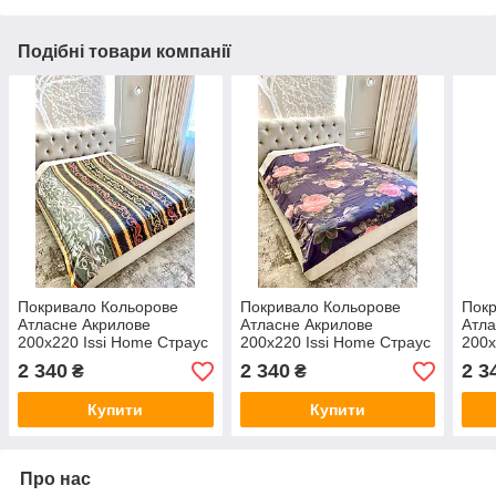
Подібні товари компанії
Покривало Кольорове
Покривало Кольорове
Покр
Атласне Акрилове
Атласне Акрилове
Атла
200x220 Issi Home Страус
200x220 Issi Home Страус
200x
Туреччина
Туреччина
Туре
2 340
2 340
2 3
₴
₴
Купити
Купити
Про нас