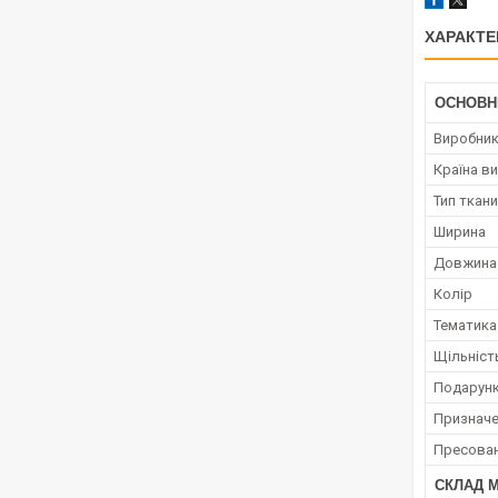
ХАРАКТЕ
ОСНОВН
Виробни
Країна в
Тип ткан
Ширина
Довжина
Колір
Тематика
Щільніст
Подарунк
Призначе
Пресова
СКЛАД 