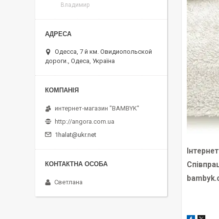
Владимир
Одесса, 7 й км. Овидиопольской
дороги., Одеса, Україна
интернет-магазин "BAMBYK"
http://angora.com.ua
1halat@ukr.net
Інтерне
Співпра
bambyk.
Светлана