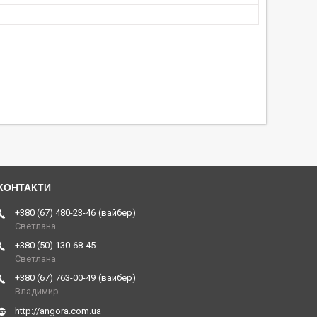
+380 (67) 480-23-46
вайбер
Светлана
+380 (50) 130-68-45
Светлана
+380 (67) 763-00-49
вайбер
Владимир
http://angora.com.ua