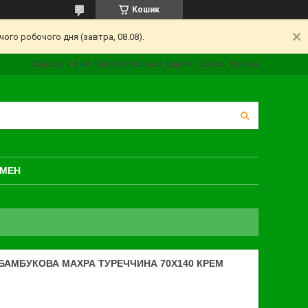
Кошик
ого робочого дня (завтра, 08.08).
Одесса, 7 й км. Овидиопольской дороги., Одеса, Україна
БМЕН
БАМБУКОВА МАХРА ТУРЕЧЧИНА 70X140 КРЕМ