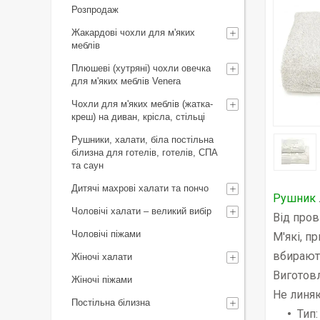
Розпродаж
Жакардові чохли для м'яких
меблів
Плюшеві (хутряні) чохли овечка
для м'яких меблів Venera
Чохли для м'яких меблів (жатка-
креш) на диван, крісла, стільці
Рушники, халати, біла постільна
білизна для готелів, готелів, СПА
та саун
Дитячі махрові халати та пончо
Рушник
Чоловічі халати – великий вибір
Від пров
Чоловічі піжами
М'які, п
вбирают
Жіночі халати
Виготовл
Жіночі піжами
Не линяю
Постільна білизна
Тип