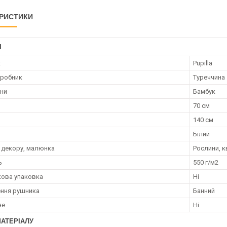
РИСТИКИ
І
к
Pupilla
иробник
Туреччина
ини
Бамбук
70 см
140 см
Білий
 декору, малюнка
Рослини, к
ь
550 г/м2
ова упаковка
Ні
ння рушника
Банний
не
Ні
МАТЕРІАЛУ