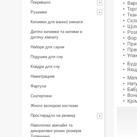
Покривало
Вир
Торг
Рушники
Тка
Скл
Килимки для ванної кімнати
Щіл
Дитячі килимки та килими в
Роз
дитячу кімнату
Фор
При
Набори для сауни
Пра
Упак
Подушки для сну
Буд
Ковдри для сну
Якщо
Наматрацник
Мат
Нат
Фартухи
Баб
Вони
Скатертини
Крім
Жіночі велюрові костюми
Простирадло на резинці
Наволочки звичайні та
декоративні різних розмірів
Туреччина