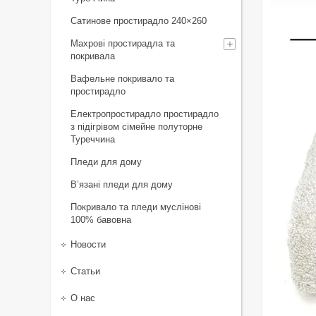
Сатинове простирадло 240×260
Махрові простирадла та
покривала
Вафельне покривало та
простирадло
Електропростирадло простирадло
з підігрівом сімейне полуторне
Туреччина
Пледи для дому
В’язані пледи для дому
Покривало та пледи муслінові
100% бавовна
Новости
Статьи
О нас