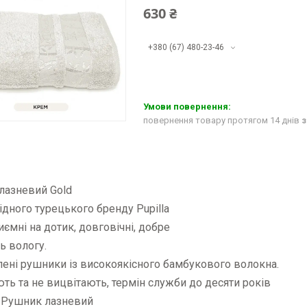
630 ₴
+380 (67) 480-23-46
повернення товару протягом 14 днів
з
лазневий Gold
ідного турецького бренду Pupilla
риємні на дотик, довговічні, добре
ь вологу.
ені рушники із високоякісного бамбукового волокна.
ть та не вицвітають, термін служби до десяти років
: Рушник лазневий