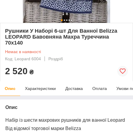
Рушники У Наборі 6-шт Для Ванної Belizza
LEOPARD Бавовняна Махра Туреччина
70x140
Немає в наявності
Код: Leopard 6004
Роздріб
2 520
₴
Опис
Характеристики
Доставка
Оплата
Умови п
Опис
Набір із шести махрових рушників для ванної Leopard
Від відомої торгової марки Belizza