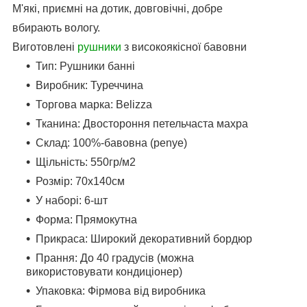
М'які, приємні на дотик, довговічні, добре
вбирають вологу.
Виготовлені
рушники
з високоякісної бавовни
Тип: Рушники банні
Виробник: Туреччина
Торгова марка: Belizza
Тканина: Двостороння петельчаста махра
Склад: 100%-бавовна (penye)
Щільність: 550гр/м2
Розмір: 70x140см
У наборі: 6-шт
Форма: Прямокутна
Прикраса: Широкий декоративний бордюр
Прання: До 40 градусів (можна
використовувати кондиціонер)
Упаковка: Фірмова від виробника