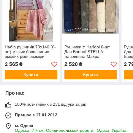
Набір рушників 70x140 (6-
Рушники У Наборі 6-шт
Рушн
шт) м'яких бавовняних
Для Ванної STELLA
Для 
якісних різні розміри
Бавовняна Махра
Бав
Gulcan Туреччина
Туреччина 70x140
Туре
2 565
2 520
2 7
₴
₴
Купити
Купити
Про нас
100% позитивних з 231 відгука за рік
Працює з 17.01.2012
м. Одеса
Одесса, 7 й км. Овидиопольской дороги., Одеса, Україна