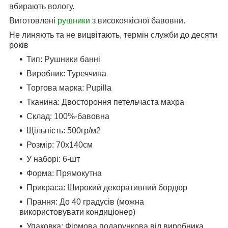
вбирають вологу.
Виготовлені
рушники
з високоякісної бавовни.
Не линяють та не вицвітають, термін служби до десяти
років
Тип: Рушники банні
Виробник: Туреччина
Торгова марка: Pupilla
Тканина: Двостороння петельчаста махра
Склад: 100%-бавовна
Щільність: 500гр/м2
Розмір: 70x140см
У наборі: 6-шт
Форма: Прямокутна
Прикраса: Широкий декоративний бордюр
Прання: До 40 градусів (можна
використовувати кондиціонер)
Упаковка: Фірмова подарункова від виробника.