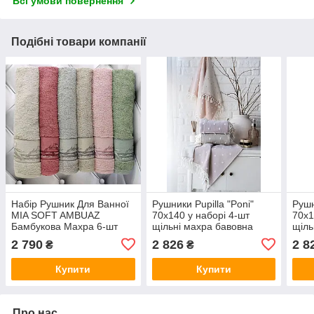
Всі умови повернення
Подібні товари компанії
Набір Рушник Для Ванної
Рушники Pupilla "Poni"
Рушн
MIA SOFT AMBUAZ
70x140 у наборі 4-шт
70x1
Бамбукова Махра 6-шт
щільні махра бавовна
щіль
Туреччина 70x140
Туреччина
Туре
2 790
2 826
2 8
₴
₴
Купити
Купити
Про нас