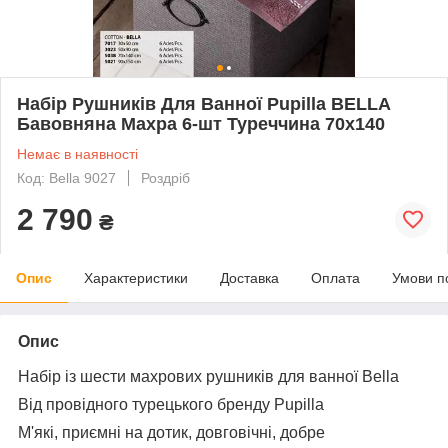
Набір Рушників Для Ванної Pupilla BELLA
Бавовняна Махра 6-шт Туреччина 70x140
Немає в наявності
Код: Bella 9027
Роздріб
2 790
₴
Опис
Характеристики
Доставка
Оплата
Умови п
Опис
Набір із шести махрових рушників для ванної Bella
Від провідного турецького бренду Pupilla
М'які, приємні на дотик, довговічні, добре