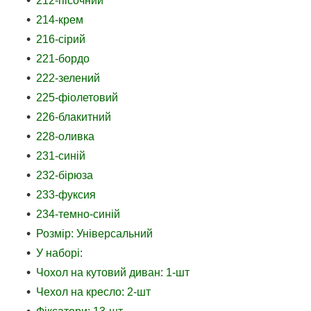
212-пісочний
214-крем
216-сірий
221-бордо
222-зелений
225-фіолетовий
226-блакитний
228-оливка
231-синій
232-бірюза
233-фуксия
234-темно-синій
Розмір: Універсальний
У наборі:
Чохол на кутовий диван: 1-шт
Чехол на кресло: 2-шт