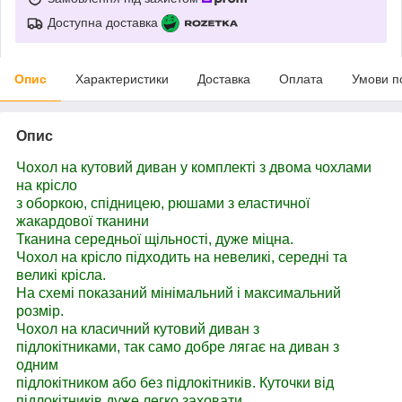
Доступна доставка
Опис
Характеристики
Доставка
Оплата
Умови п
Опис
Чохол на кутовий диван у комплекті з двома чохлами
на крісло
з оборкою, спідницею, рюшами з еластичної
жакардової тканини
Тканина середньої щільності, дуже міцна.
Чохол на крісло підходить на невеликі, середні та
великі крісла.
На схемі показаний мінімальний і максимальний
розмір.
Чохол на класичний кутовий диван з
підлокітниками, так само добре лягає на диван з
одним
підлокітником або без підлокітників. Куточки від
підлокітників дуже легко заховати.