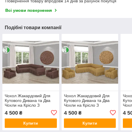
Повернення товару впродовж 14 днів за рахунок покупця
Всі умови повернення
Подібні товари компанії
Чохол Жакардовий Для
Чохол Жакардовий Для
Чох
Кутового Дивана та Два
Кутового Дивана та Два
Куто
Чохли на Крісло З
Чохли на Крісло З
Чохл
оборкою капучино Venera
оборкою медовий Venera
обор
4 500
4 500
4 5
₴
₴
універсальний
універсальний
унів
Купити
Купити