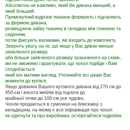
Абсолютно не важливо, який бік дивана менший, а
який більший.
Прямокутний відрізок тканини формують і підганяють
за формою дивана,
розміщуючи зайву тканину в складках між спинкою та
сидінням,
потім фіксують валиками, які входять до комплекту.
Зверніть увагу, на те, що якщо у Вас диван менше
заявленого розміру
або більше заявленого розміру зазначеного на схемі,
ми не зможемо гарантувати, що чохол підійде і Вам
сподобається
який він матиме вигляд. Уточнюйте всі цікаві Вас
моменти до купівлі.
Якщо довжина Вашого кутового дивана від 270 см до
450-см і висота меблів від підлоги до
крайньої точки до 100-см усе чудово.
Чохли продаються в сумочках на блискавці з
вкладишем, на якому є вся інформація про чохол
як одягнути та про виробника, остерігайтеся підробок.