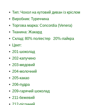
Тип: Чохол на кутовий диван із кріслом
Виробник: Туреччина
Торгова марка: Concordia (Venera)
Тканина: Жакард
Склад: 80% поліестер 20%-лайкра
Цвет:
201-шоколад
202-капучино
203-медовий
204-молочний
205-какао
206-пудра
209-гарячий шоколад
211-бежевий
212-пісочний