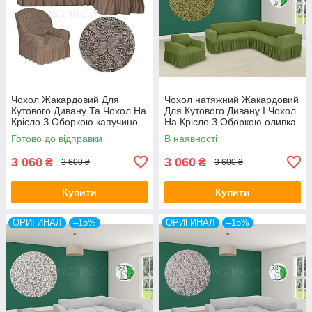
Чохол Жакардовий Для
Чохол натяжний Жакардовий
Кутового Дивану Та Чохол На
Для Кутового Дивану І Чохол
Крісло З Оборкою капучино
На Крісло З Оборкою оливка
NT
Venera
Готово до відправки
В наявності
3 060
3 060
₴
₴
3 600 ₴
3 600 ₴
Купити
Купити
ОРИГИНАЛ
–15%
ОРИГИНАЛ
–15%