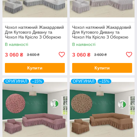
Чохол натяжний Жакардовий
Чохол натяжний Жакардовий
Для Кутового Дивану та
Для Кутового Дивану та
Чохол На Крісло З Оборкою
Чохол На Крісло З Оборкою
крем Venera
молочний Venera
В наявності
В наявності
3 060
3 060
₴
₴
3 600 ₴
3 600 ₴
Купити
Купити
ОРИГИНАЛ
–15%
ОРИГИНАЛ
–15%