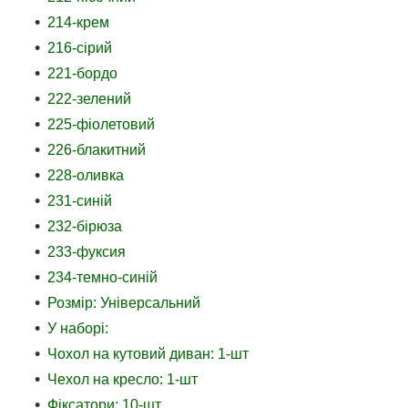
214-крем
216-сірий
221-бордо
222-зелений
225-фіолетовий
226-блакитний
228-оливка
231-синій
232-бірюза
233-фуксия
234-темно-синій
Розмір: Універсальний
У наборі:
Чохол на кутовий диван: 1-шт
Чехол на кресло: 1-шт
Фіксатори: 10-шт