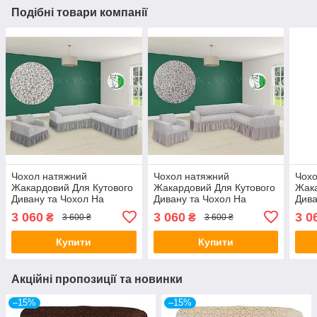
Подібні товари компанії
Чохол натяжний
Чохол натяжний
Чохо
Жакардовий Для Кутового
Жакардовий Для Кутового
Жака
Дивану та Чохол На
Дивану та Чохол На
Дива
Крісло З Оборкою крем
Крісло З Оборкою
Кріс
3 060
3 060
3 0
₴
₴
3 600 ₴
3 600 ₴
Venera
молочний Venera
пісо
Купити
Купити
Акційні пропозиції та новинки
–15%
–15%