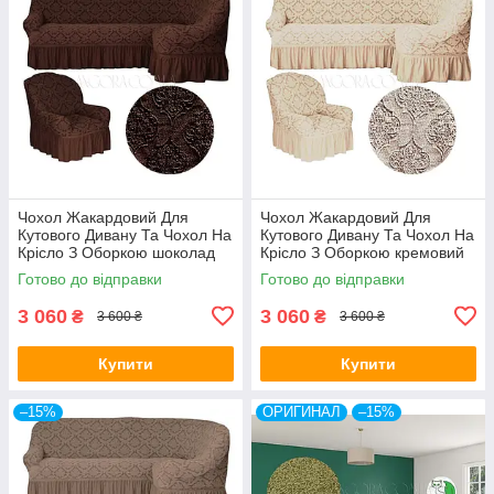
Чохол Жакардовий Для
Чохол Жакардовий Для
Кутового Дивану Та Чохол На
Кутового Дивану Та Чохол На
Крісло З Оборкою шоколад
Крісло З Оборкою кремовий
NT
NT
Готово до відправки
Готово до відправки
3 060
3 060
₴
₴
3 600 ₴
3 600 ₴
Купити
Купити
–15%
ОРИГИНАЛ
–15%