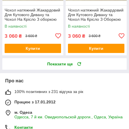
Чохол натяжний Жакардовий
Чохол натяжний Жакардовий
Для Кутового Дивану та
Для Кутового Дивану та
Чохол На Крісло З оборкою
Чохол На Крісло З Оборкою
пудра Venera
бежевий Venera
В наявності
В наявності
3 060
3 060
₴
₴
3 600 ₴
3 600 ₴
Купити
Купити
Показати ще
Про нас
100% позитивних з 231 відгука за рік
Працює з 17.01.2012
м. Одеса
Одесса, 7 й км. Овидиопольской дороги., Одеса, Україна
Контакти