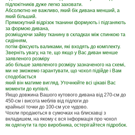
підлокітників дуже легко заховати.
Абсолютно не важливо, який бік дивана менший, а
який більший.
Прямокутний відрізок тканини формують і підганяють
за формою дивана,
розміщуючи зайву тканину в складках між спинкою та
сидінням,
потім фіксують валиками, які входять до комплекту.
Зверніть увагу, на те, що якщо у Вас диван менше
заявленого розміру
або більше заявленого розміру зазначеного на схемі,
ми не зможемо гарантувати, що чохол підійде і Вам
сподобається
який він матиме вигляд. Уточнюйте всі цікаві Вас
моменти до купівлі.
Якщо довжина Вашого кутового дивана від 270-см до
450-см і висота меблів від підлоги до
крайньої точки до 100-см усе чудово.
Чохли продаються в сумочках на блискавці з
вкладишем, на якому є вся інформація про чохол
як одягнути та про виробника, остерігайтеся підробок.