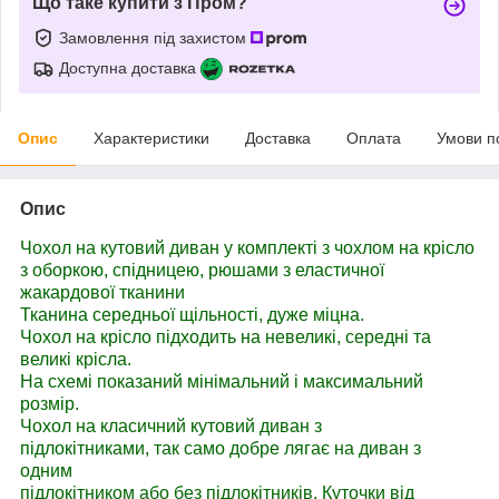
Що таке купити з Пром?
Замовлення під захистом
Доступна доставка
Опис
Характеристики
Доставка
Оплата
Умови п
Опис
Чохол на кутовий диван у комплекті з чохлом на крісло
з оборкою, спідницею, рюшами з еластичної
жакардової тканини
Тканина середньої щільності, дуже міцна.
Чохол на крісло підходить на невеликі, середні та
великі крісла.
На схемі показаний мінімальний і максимальний
розмір.
Чохол на класичний кутовий диван з
підлокітниками, так само добре лягає на диван з
одним
підлокітником або без підлокітників. Куточки від