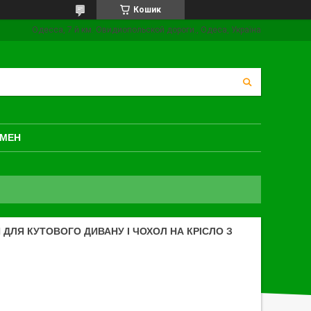
Кошик
Одесса, 7 й км. Овидиопольской дороги., Одеса, Україна
БМЕН
ЛЯ КУТОВОГО ДИВАНУ І ЧОХОЛ НА КРІСЛО З