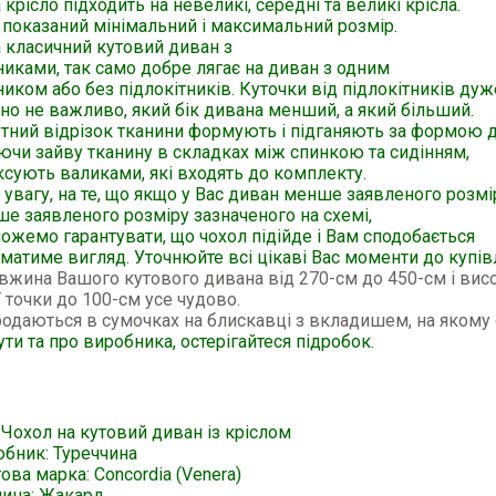
 крісло підходить на невеликі, середні та великі крісла.
 показаний мінімальний і максимальний розмір.
 класичний кутовий диван з
никами, так само добре лягає на диван з одним
ником або без підлокітників. Куточки від підлокітників дуж
о не важливо, який бік дивана менший, а який більший.
тний відрізок тканини формують і підганяють за формою д
чи зайву тканину в складках між спинкою та сидінням,
ксують валиками, які входять до комплекту.
 увагу, на те, що якщо у Вас диван менше заявленого розмі
ше заявленого розміру зазначеного на схемі,
ожемо гарантувати, що чохол підійде і Вам сподобається
 матиме вигляд. Уточнюйте всі цікаві Вас моменти до купівл
жина Вашого кутового дивана від 270-см до 450-см і висо
 точки до 100-см усе чудово.
одаються в сумочках на блискавці з вкладишем, на якому 
ути та про виробника, остерігайтеся підробок.
 Чохол на кутовий диван із кріслом
обник: Туреччина
ова марка: Concordia (Venera)
нина: Жакард