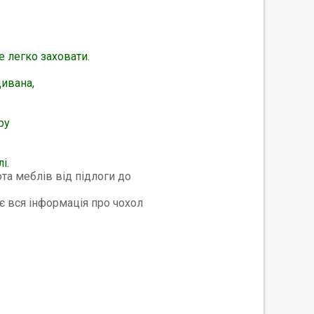
е легко заховати.
ивана,
ру
і.
та меблів від підлоги до
є вся інформація про чохол