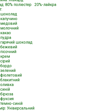
ад: 80% поліестер 20%-лайкра
т:
-шоколад
-капучино
-медовий
-молочний
-какао
-пудра
-гарячий шоколад
-бежевий
-пісочний
-крем
сірий
-бордо
-зелений
-фіолетовий
-блакитний
-оливка
синій
-бірюза
-фуксия
-темно-синій
мір: Універсальний