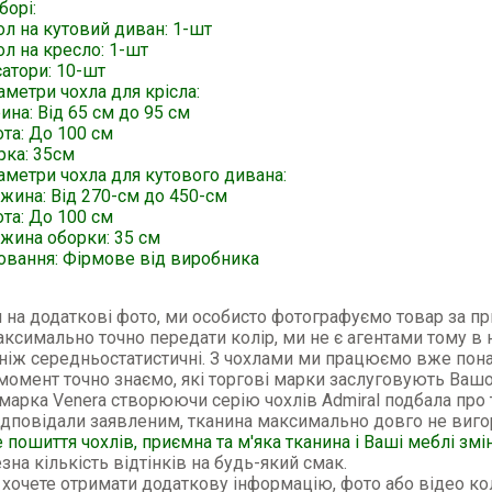
борі:
ол на кутовий диван: 1-шт
л на кресло: 1-шт
атори: 10-шт
метри чохла для крісла:
на: Від 65 см до 95 см
та: До 100 см
рка: 35см
аметри чохла для кутового дивана:
жина: Від 270-см до 450-см
ота: До 100 см
жина оборки: 35 см
овання: Фірмове від виробника
 на додаткові фото, ми особисто фотографуємо товар за п
ксимально точно передати колір, ми не є агентами тому в 
ніж середньостатистичні. З чохлами ми працюємо вже пона
 момент точно знаємо, які торгові марки заслуговують Вашо
марка Venera створюючи серію чохлів Admiral подбала про 
ідповідали заявленим, тканина максимально довго не виг
 пошиття чохлів, приємна та м'яка тканина і Ваші меблі змі
зна кількість відтінків на будь-який смак.
хочете отримати додаткову інформацію, фото або відео кол