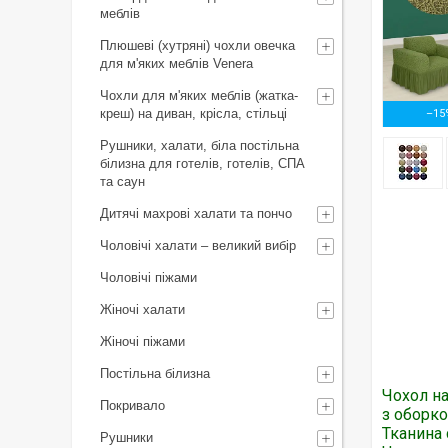
меблів
Плюшеві (хутряні) чохли овечка
для м'яких меблів Venera
Чохли для м'яких меблів (жатка-
креш) на диван, крісла, стільці
–15
Рушники, халати, біла постільна
білизна для готелів, готелів, СПА
та саун
Дитячі махрові халати та пончо
Чоловічі халати – великий вибір
Чоловічі піжами
Жіночі халати
Жіночі піжами
Постільна білизна
Чохол на
Покривало
з оборк
Тканина 
Рушники