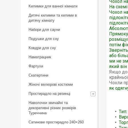
Чохол на
Килимки для ванної кімнати
На схемі
Чохол на
Дитячі килимки та килими в
підлокіт
дитячу кімнату
підлокіт
Абсолютн
Набори для сауни
Прямоку
Подушки для сну
розміщую
потім фі
Ковдри для сну
Зверніть
або біль
Наматрацник
ми не зм
який він
Фартухи
Якщо дов
Скатертини
крайньої
Чохли пр
Жіночі велюрові костюми
як одягн
Простирадло на резинці
Наволочки звичайні та
декоративні різних розмірів
Тип:
Туреччина
Вир
Торг
Сатинове простирадло 240×260
Тка