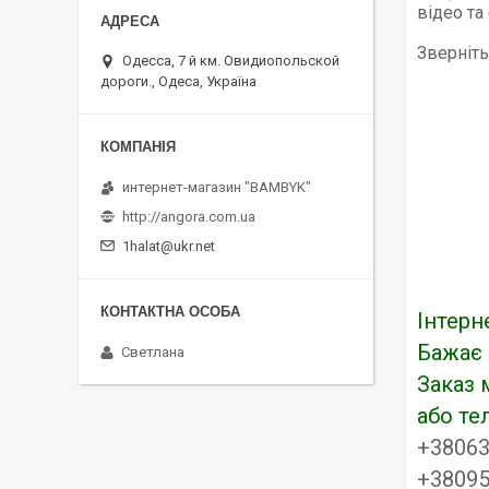
відео та
Зверніть
Одесса, 7 й км. Овидиопольской
дороги., Одеса, Україна
интернет-магазин "BAMBYK"
http://angora.com.ua
1halat@ukr.net
Інтерн
Бажає 
Светлана
Заказ 
або т
+3806
+38095