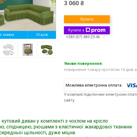
3 060 ₴
Купити
Купити з
%
10 днів
+380 (67) 480-23-46
повернення товару протягом 14 днів
з
У компанії підключені електронні пла
сайту.
 кутовий диван у комплекті з чохлом на крісло
ою, спідницею, рюшами з еластичної жакардової тканини
середньої щільності, дуже міцна.