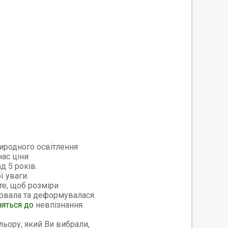
риродного освітлення
нас ціни
д 5 років.
ї уваги.
те, щоб розміри
орвала та деформувалася.
няться до
невпізнання.
ьору, який Ви вибрали,