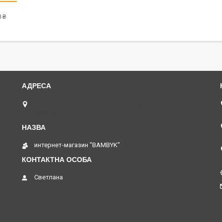
 ₴
Одесса, 7 й км. Овидиопольской дороги., Одеса,
Україна
интернет-магазин "BAMBYK"
Светлана