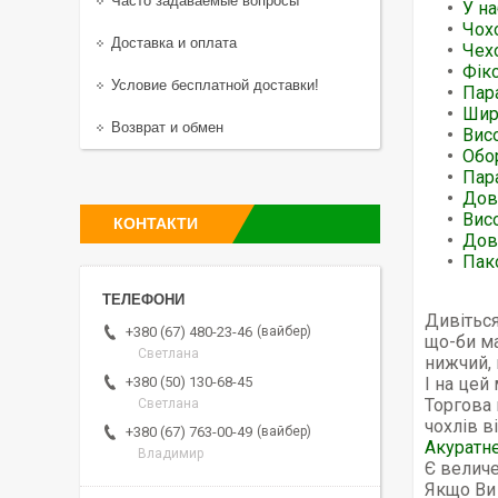
Часто задаваемые вопросы
У на
Чох
Доставка и оплата
Чехо
Фікс
Условие бесплатной доставки!
Пара
Шири
Возврат и обмен
Висо
Обо
Пар
Дов
Вис
КОНТАКТИ
Дов
Пак
Дивіться
вайбер
+380 (67) 480-23-46
що-би ма
Светлана
нижчий, 
І на цей
+380 (50) 130-68-45
Торгова 
Светлана
чохлів в
вайбер
+380 (67) 763-00-49
Акуратне
Владимир
Є величе
Якщо Ви 