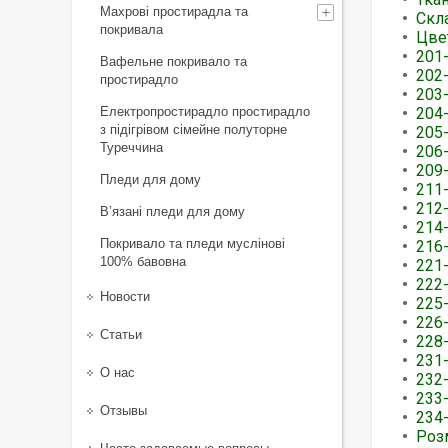
Махрові простирадла та
Скл
покривала
Цве
201
Вафельне покривало та
202
простирадло
203
Електропростирадло простирадло
204
з підігрівом сімейне полуторне
205
Туреччина
206
209
Пледи для дому
211
212
В’язані пледи для дому
214
Покривало та пледи муслінові
216-
100% бавовна
221
222
Новости
225
226
Статьи
228
231-
О нас
232
233
Отзывы
234
Роз