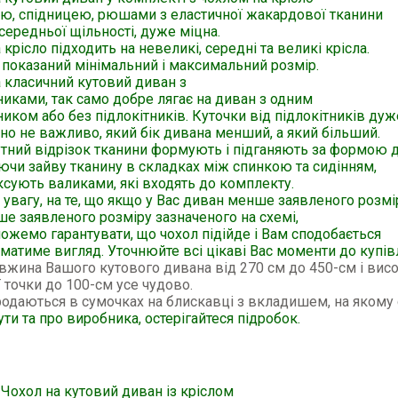
ою, спідницею, рюшами з еластичної жакардової тканини
середньої щільності, дуже міцна.
 крісло підходить на невеликі, середні та великі крісла.
 показаний мінімальний і максимальний розмір.
 класичний кутовий диван з
никами, так само добре лягає на диван з одним
ником або без підлокітників. Куточки від підлокітників дуж
о не важливо, який бік дивана менший, а який більший.
тний відрізок тканини формують і підганяють за формою д
чи зайву тканину в складках між спинкою та сидінням,
ксують валиками, які входять до комплекту.
 увагу, на те, що якщо у Вас диван менше заявленого розмі
ше заявленого розміру зазначеного на схемі,
ожемо гарантувати, що чохол підійде і Вам сподобається
 матиме вигляд. Уточнюйте всі цікаві Вас моменти до купівл
жина Вашого кутового дивана від 270 см до 450-см і висо
 точки до 100-см усе чудово.
одаються в сумочках на блискавці з вкладишем, на якому 
ути та про виробника, остерігайтеся підробок.
 Чохол на кутовий диван із кріслом