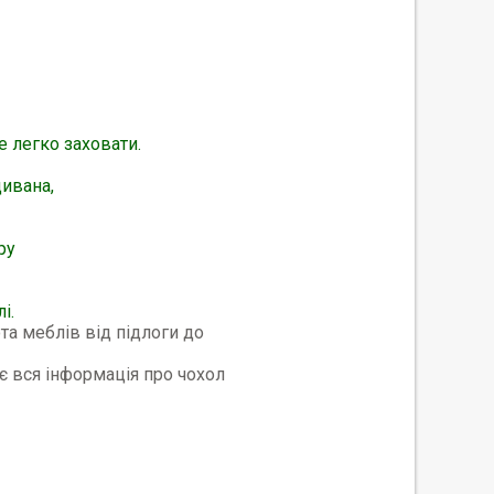
е легко заховати.
ивана,
ру
і.
та меблів від підлоги до
є вся інформація про чохол