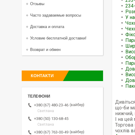
233
Отзывы
234
Роз
Часто задаваемые вопросы
У на
Чох
Доставка и оплата
Чехо
Фікс
Условие бесплатной доставки!
Пара
Шири
Возврат и обмен
Висо
Обо
Пар
Дов
Вис
КОНТАКТИ
Дов
Пак
Дивіться
вайбер
+380 (67) 480-23-46
що-би ма
Светлана
нижчий, 
І на цей
+380 (50) 130-68-45
Торгова 
Светлана
чохлів в
вайбер
+380 (67) 763-00-49