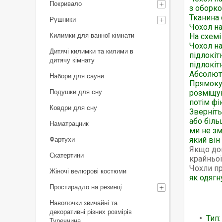
Покривало
з оборк
Тканина 
Рушники
Чохол на
Килимки для ванної кімнати
На схемі
Чохол на
Дитячі килимки та килими в
підлокіт
дитячу кімнату
підлокіт
Абсолютн
Набори для сауни
Прямоку
Подушки для сну
розміщую
потім фі
Ковдри для сну
Зверніть
або біль
Наматрацник
ми не зм
який він
Фартухи
Якщо дов
Скатертини
крайньої
Чохли пр
Жіночі велюрові костюми
як одягн
Простирадло на резинці
Наволочки звичайні та
декоративні різних розмірів
Тип:
Туреччина