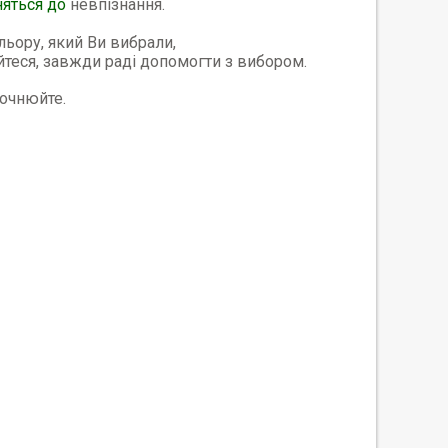
няться до
невпізнання.
ьору, який Ви вибрали,
айтеся, завжди раді допомогти з вибором.
точнюйте.