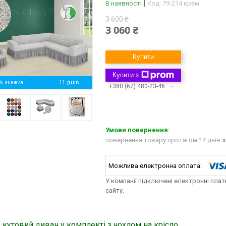
В наявності
Код:
79-214 крем
3 600 ₴
3 060 ₴
Купити
Купити з
%
11 днів
+380 (67) 480-23-46
повернення товару протягом 14 днів
з
У компанії підключені електронні пла
сайту.
 кутовий диван у комплекті з чохлом на крісло