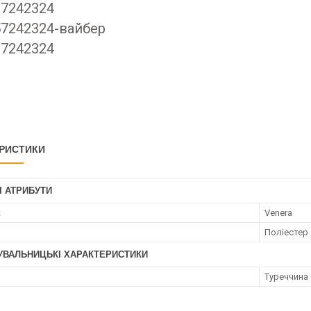
37242324
7242324-вайбер
67242324
РИСТИКИ
І АТРИБУТИ
к
Venera
Поліестер
УВАЛЬНИЦЬКІ ХАРАКТЕРИСТИКИ
Туреччина