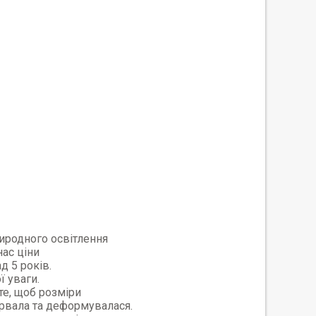
риродного освітлення
нас ціни
д 5 років.
ї уваги.
те, щоб розміри
орвала та деформувалася.