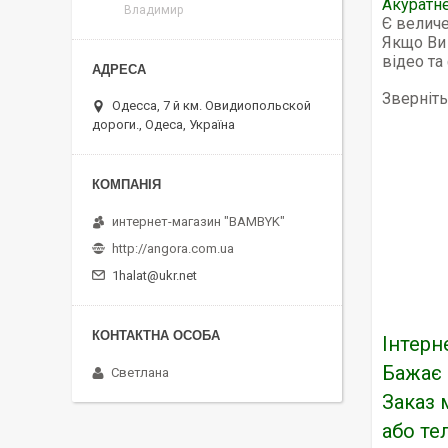
Акуратне
Владимир
Є величе
Якщо Ви 
відео та
Зверніть
Одесса, 7 й км. Овидиопольской
дороги., Одеса, Україна
интернет-магазин "BAMBYK"
http://angora.com.ua
1halat@ukr.net
Інтерн
Бажає 
Светлана
Заказ 
або т