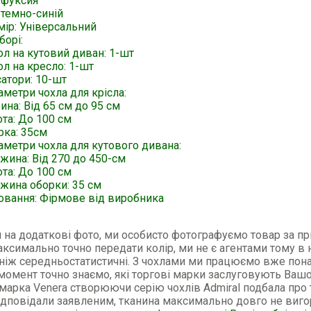
-фуксия
-темно-синій
мір: Універсальний
борі:
ол на кутовий диван: 1-шт
л на кресло: 1-шт
атори: 10-шт
метри чохла для крісла:
на: Від 65 см до 95 см
та: До 100 см
рка: 35см
аметри чохла для кутового дивана:
жина: Від 270 до 450-см
ота: До 100 см
жина оборки: 35 см
овання: Фірмове від виробника
 на додаткові фото, ми особисто фотографуємо товар за п
ксимально точно передати колір, ми не є агентами тому в 
ніж середньостатистичні. З чохлами ми працюємо вже пона
 момент точно знаємо, які торгові марки заслуговують Вашо
марка Venera створюючи серію чохлів Admiral подбала про 
ідповідали заявленим, тканина максимально довго не виг