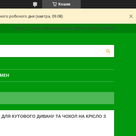
Кошик
ого робочого дня (завтра, 09.08).
Одесса, 7 й км. Овидиопольской дороги., Одеса, Україна
БМЕН
ДЛЯ КУТОВОГО ДИВАНУ ТА ЧОХОЛ НА КРІСЛО З