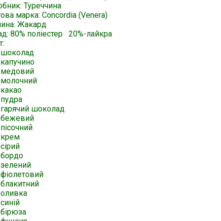
обник: Туреччина
ова марка: Concordia (Venera)
нина: Жакард
ад: 80% поліестер 20%-лайкра
т:
-шоколад
-капучино
-медовий
-молочний
-какао
-пудра
-гарячий шоколад
-бежевий
-пісочний
-крем
сірий
-бордо
-зелений
-фіолетовий
-блакитний
-оливка
синій
-бірюза