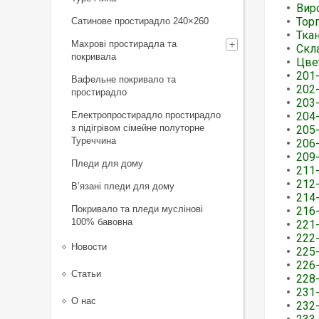
Вир
Торг
Сатинове простирадло 240×260
Тка
Махрові простирадла та
Скл
покривала
Цве
201
Вафельне покривало та
202
простирадло
203
Електропростирадло простирадло
204
з підігрівом сімейне полуторне
205
Туреччина
206
209
Пледи для дому
211
212
В’язані пледи для дому
214
Покривало та пледи муслінові
216-
100% бавовна
221
222
Новости
225
226
Статьи
228
231-
О нас
232