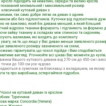
 крісло підходить на невеликі, середні та великі крісла.
 показаний мінімальний і максимальний розмір.
 класичний кутовий диван з
никами, так само добре лягає на диван з одним
ником або без підлокітників. Куточки від підлокітників дуж
о не важливо, який бік дивана менший, а який більший.
тний відрізок тканини формують і підганяють за формою д
чи зайву тканину в складках між спинкою та сидінням,
ксують валиками, які входять до комплекту.
 увагу, на те, що якщо у Вас диван менше заявленого розмі
ше заявленого розміру зазначеного на схемі,
ожемо гарантувати, що чохол підійде і Вам сподобається
 матиме вигляд. Уточнюйте всі цікаві Вас моменти до купівл
жина Вашого кутового дивана від 270-см до 450-см і висо
 точки до 100-см усе чудово.
одаються в сумочках на блискавці з вкладишем, на якому 
ути та про виробника, остерігайтеся підробок.
 Чохол на кутовий диван із кріслом
обник: Туреччина
ова марка: Concordia (Venera)
нина: Жакард