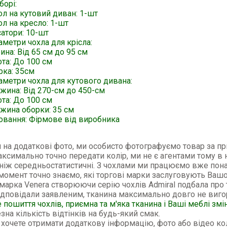
борі:
ол на кутовий диван: 1-шт
л на кресло: 1-шт
атори: 10-шт
метри чохла для крісла:
на: Від 65 см до 95 см
та: До 100 см
рка: 35см
аметри чохла для кутового дивана:
жина: Від 270-см до 450-см
ота: До 100 см
жина оборки: 35 см
овання: Фірмове від виробника
 на додаткові фото, ми особисто фотографуємо товар за п
ксимально точно передати колір, ми не є агентами тому в 
ніж середньостатистичні. З чохлами ми працюємо вже пона
 момент точно знаємо, які торгові марки заслуговують Вашо
марка Venera створюючи серію чохлів Admiral подбала про 
ідповідали заявленим, тканина максимально довго не виг
 пошиття чохлів, приємна та м'яка тканина і Ваші меблі змі
зна кількість відтінків на будь-який смак.
хочете отримати додаткову інформацію, фото або відео кол