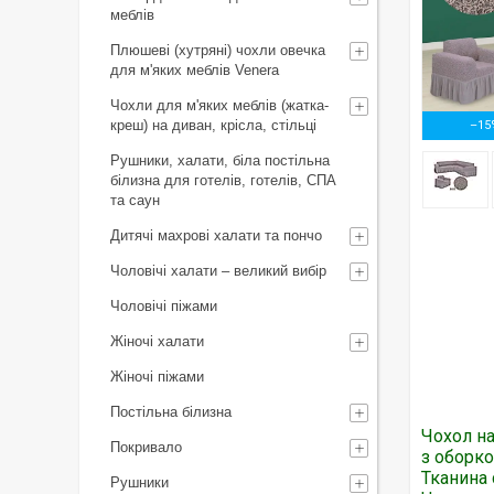
меблів
Плюшеві (хутряні) чохли овечка
для м'яких меблів Venera
Чохли для м'яких меблів (жатка-
креш) на диван, крісла, стільці
–15
Рушники, халати, біла постільна
білизна для готелів, готелів, СПА
та саун
Дитячі махрові халати та пончо
Чоловічі халати – великий вибір
Чоловічі піжами
Жіночі халати
Жіночі піжами
Постільна білизна
Чохол на
Покривало
з оборк
Тканина 
Рушники