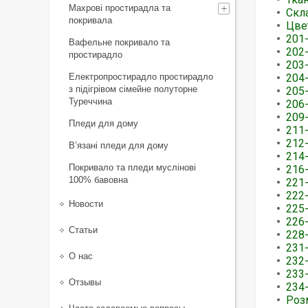
Махрові простирадла та
Скл
покривала
Цве
201
Вафельне покривало та
202
простирадло
203
Електропростирадло простирадло
204
з підігрівом сімейне полуторне
205
Туреччина
206
209
Пледи для дому
211
212
В’язані пледи для дому
214
Покривало та пледи муслінові
216-
100% бавовна
221
222
Новости
225
226
Статьи
228
231-
О нас
232
233
Отзывы
234
Роз