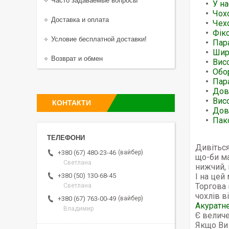
Часто задаваемые вопросы
У на
Чох
Доставка и оплата
Чехо
Фікс
Условие бесплатной доставки!
Пара
Шири
Возврат и обмен
Висо
Обо
Пар
Дов
Вис
КОНТАКТИ
Дов
Пак
Дивіться
вайбер
+380 (67) 480-23-46
що-би ма
Светлана
нижчий, 
І на цей
+380 (50) 130-68-45
Торгова 
Светлана
чохлів в
вайбер
+380 (67) 763-00-49
Акуратне
Владимир
Є величе
Якщо Ви 