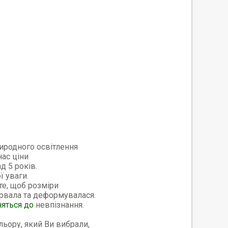
риродного освітлення
нас ціни
д 5 років.
ї уваги.
те, щоб розміри
орвала та деформувалася.
няться до
невпізнання.
ьору, який Ви вибрали,