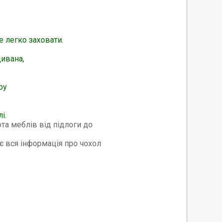
е легко заховати.
ивана,
ру
і.
та меблів від підлоги до
є вся інформація про чохол