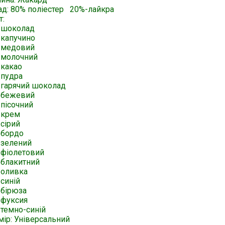
ад: 80% поліестер 20%-лайкра
т:
-шоколад
-капучино
-медовий
-молочний
-какао
-пудра
-гарячий шоколад
-бежевий
-пісочний
-крем
сірий
-бордо
-зелений
-фіолетовий
-блакитний
-оливка
синій
-бірюза
-фуксия
-темно-синій
мір: Універсальний