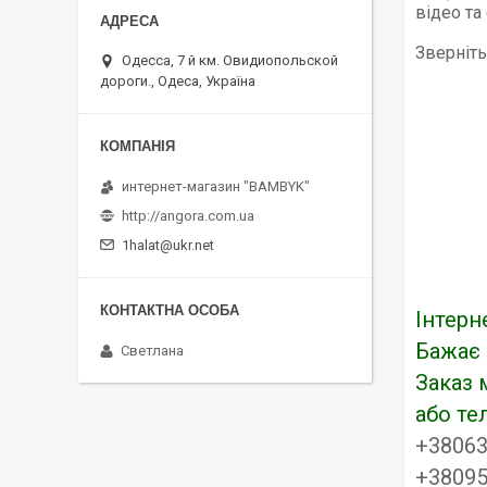
відео та
Зверніть
Одесса, 7 й км. Овидиопольской
дороги., Одеса, Україна
интернет-магазин "BAMBYK"
http://angora.com.ua
1halat@ukr.net
Інтерн
Бажає 
Светлана
Заказ 
або т
+3806
+38095