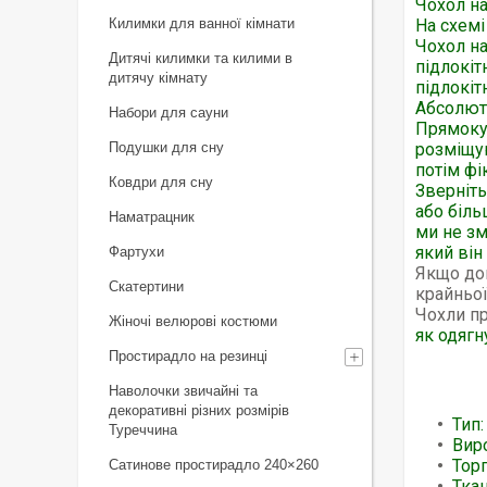
Чохол на
Килимки для ванної кімнати
На схемі
Чохол на
Дитячі килимки та килими в
підлокіт
дитячу кімнату
підлокіт
Абсолютн
Набори для сауни
Прямоку
Подушки для сну
розміщую
потім фі
Ковдри для сну
Зверніть
або біль
Наматрацник
ми не зм
який він
Фартухи
Якщо дов
Скатертини
крайньої
Чохли пр
Жіночі велюрові костюми
як одягн
Простирадло на резинці
Наволочки звичайні та
декоративні різних розмірів
Тип:
Туреччина
Вир
Торг
Сатинове простирадло 240×260
Тка