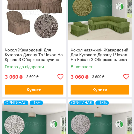
Чохол Жакардовий Для
Чохол натяжний Жакардовий
Кутового Дивану Та Чохол На
Для Кутового Дивану І Чохол
Крісло З Оборкою капучино
На Крісло З Оборкою оливка
NT
Venera
Готово до відправки
В наявності
3 060
3 060
₴
₴
3 600 ₴
3 600 ₴
Купити
Купити
ОРИГИНАЛ
–15%
ОРИГИНАЛ
–15%