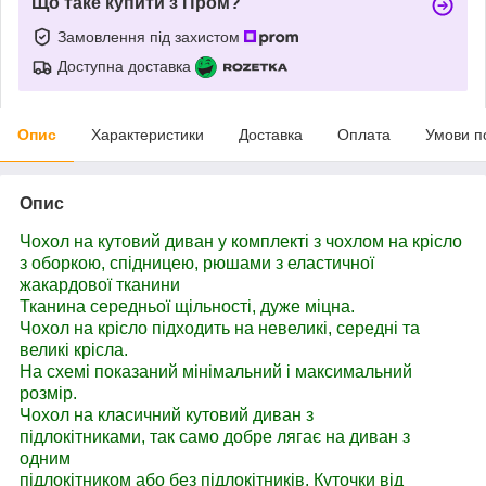
Що таке купити з Пром?
Замовлення під захистом
Доступна доставка
Опис
Характеристики
Доставка
Оплата
Умови п
Опис
Чохол на кутовий диван у комплекті з чохлом на крісло
з оборкою, спідницею, рюшами з еластичної
жакардової тканини
Тканина середньої щільності, дуже міцна.
Чохол на крісло підходить на невеликі, середні та
великі крісла.
На схемі показаний мінімальний і максимальний
розмір.
Чохол на класичний кутовий диван з
підлокітниками, так само добре лягає на диван з
одним
підлокітником або без підлокітників. Куточки від