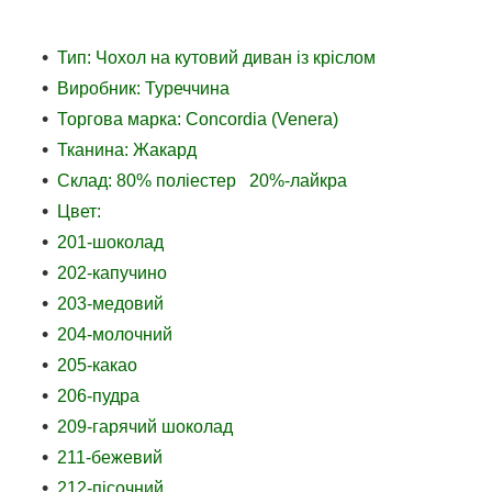
Тип: Чохол на кутовий диван із кріслом
Виробник: Туреччина
Торгова марка: Concordia (Venera)
Тканина: Жакард
Склад: 80% поліестер 20%-лайкра
Цвет:
201-шоколад
202-капучино
203-медовий
204-молочний
205-какао
206-пудра
209-гарячий шоколад
211-бежевий
212-пісочний