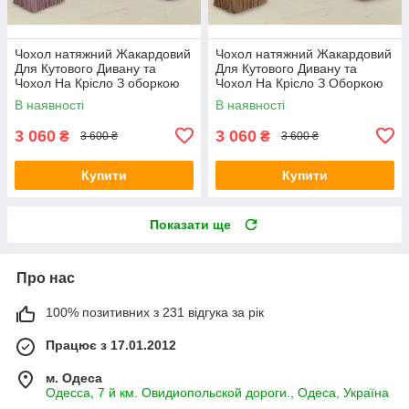
Чохол натяжний Жакардовий
Чохол натяжний Жакардовий
Для Кутового Дивану та
Для Кутового Дивану та
Чохол На Крісло З оборкою
Чохол На Крісло З Оборкою
пудра Venera
бежевий Venera
В наявності
В наявності
3 060
3 060
₴
₴
3 600 ₴
3 600 ₴
Купити
Купити
Показати ще
Про нас
100% позитивних з 231 відгука за рік
Працює з 17.01.2012
м. Одеса
Одесса, 7 й км. Овидиопольской дороги., Одеса, Україна