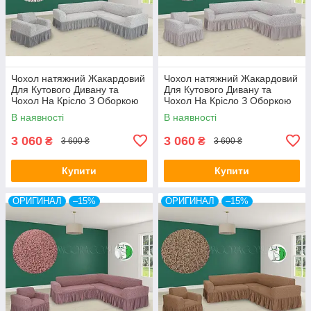
Чохол натяжний Жакардовий
Чохол натяжний Жакардовий
Для Кутового Дивану та
Для Кутового Дивану та
Чохол На Крісло З Оборкою
Чохол На Крісло З Оборкою
крем Venera
молочний Venera
В наявності
В наявності
3 060
3 060
₴
₴
3 600 ₴
3 600 ₴
Купити
Купити
ОРИГИНАЛ
–15%
ОРИГИНАЛ
–15%