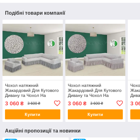
Подібні товари компанії
Чохол натяжний
Чохол натяжний
Чохо
Жакардовий Для Кутового
Жакардовий Для Кутового
Жака
Дивану та Чохол На
Дивану та Чохол На
Дива
Крісло З Оборкою крем
Крісло З Оборкою
Кріс
3 060
3 060
3 0
₴
₴
3 600 ₴
3 600 ₴
Venera
молочний Venera
Vene
Купити
Купити
Акційні пропозиції та новинки