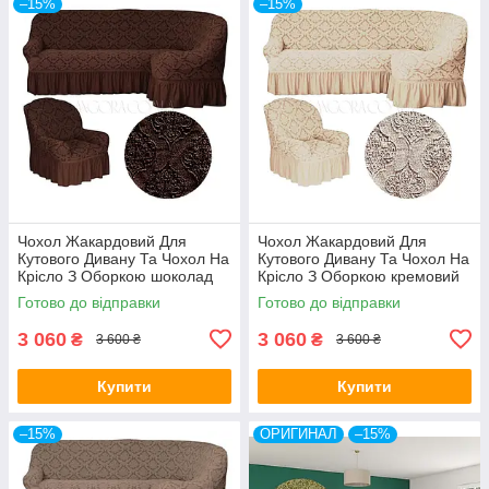
–15%
–15%
Чохол Жакардовий Для
Чохол Жакардовий Для
Кутового Дивану Та Чохол На
Кутового Дивану Та Чохол На
Крісло З Оборкою шоколад
Крісло З Оборкою кремовий
NT
NT
Готово до відправки
Готово до відправки
3 060
3 060
₴
₴
3 600 ₴
3 600 ₴
Купити
Купити
–15%
ОРИГИНАЛ
–15%