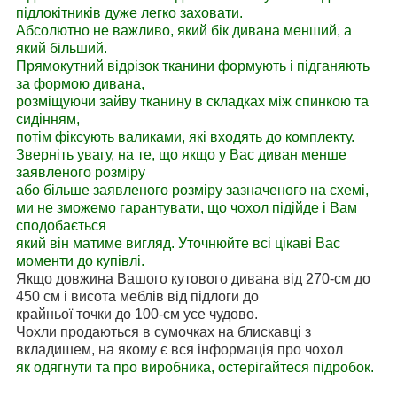
підлокітників дуже легко заховати.
Абсолютно не важливо, який бік дивана менший, а
який більший.
Прямокутний відрізок тканини формують і підганяють
за формою дивана,
розміщуючи зайву тканину в складках між спинкою та
сидінням,
потім фіксують валиками, які входять до комплекту.
Зверніть увагу, на те, що якщо у Вас диван менше
заявленого розміру
або більше заявленого розміру зазначеного на схемі,
ми не зможемо гарантувати, що чохол підійде і Вам
сподобається
який він матиме вигляд. Уточнюйте всі цікаві Вас
моменти до купівлі.
Якщо довжина Вашого кутового дивана від 270-см до
450 см і висота меблів від підлоги до
крайньої точки до 100-см усе чудово.
Чохли продаються в сумочках на блискавці з
вкладишем, на якому є вся інформація про чохол
як одягнути та про виробника, остерігайтеся підробок.