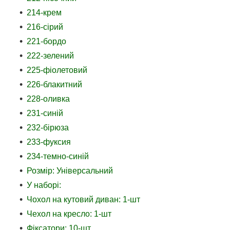
214-крем
216-сірий
221-бордо
222-зелений
225-фіолетовий
226-блакитний
228-оливка
231-синій
232-бірюза
233-фуксия
234-темно-синій
Розмір: Універсальний
У наборі:
Чохол на кутовий диван: 1-шт
Чехол на кресло: 1-шт
Фіксатори: 10-шт