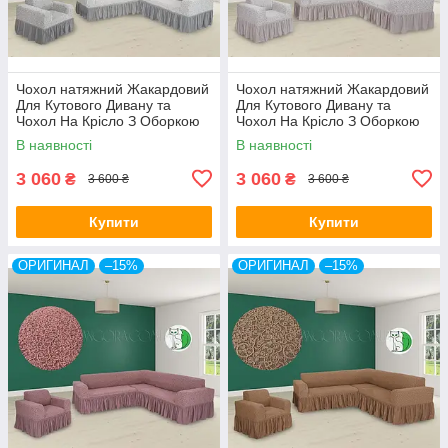
Чохол натяжний Жакардовий
Чохол натяжний Жакардовий
Для Кутового Дивану та
Для Кутового Дивану та
Чохол На Крісло З Оборкою
Чохол На Крісло З Оборкою
крем Venera
молочний Venera
В наявності
В наявності
3 060
3 060
₴
₴
3 600 ₴
3 600 ₴
Купити
Купити
ОРИГИНАЛ
–15%
ОРИГИНАЛ
–15%