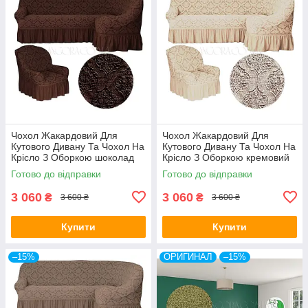
Чохол Жакардовий Для
Чохол Жакардовий Для
Кутового Дивану Та Чохол На
Кутового Дивану Та Чохол На
Крісло З Оборкою шоколад
Крісло З Оборкою кремовий
NT
NT
Готово до відправки
Готово до відправки
3 060
3 060
₴
₴
3 600 ₴
3 600 ₴
Купити
Купити
–15%
ОРИГИНАЛ
–15%