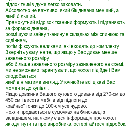
підлокітників дуже легко заховати.
Абсолютно не важливо, який бік дивана менший, а
який більший.
Прямокутний відрізок тканини формують і підганяють
за формою дивана,
розміщуючи зайву тканину в складках між спинкою та
сидінням,
потім фіксують валиками, які входять до комплекту.
Зверніть увагу, на те, що якщо у Вас диван менше
заявленого розміру
або більше заявленого розміру зазначеного на схемі,
ми не зможемо гарантувати, що чохол підійде і Вам
сподобається
який він матиме вигляд. Уточнюйте всі цікаві Вас
моменти до купівлі.
Якщо довжина Вашого кутового дивана від 270-см до
450 см і висота меблів від підлоги до
крайньої точки до 100-см усе чудово.
Чохли продаються в сумочках на блискавці з
вкладишем, на якому є вся інформація про чохол
як одягнути та про виробника, остерігайтеся підробок.