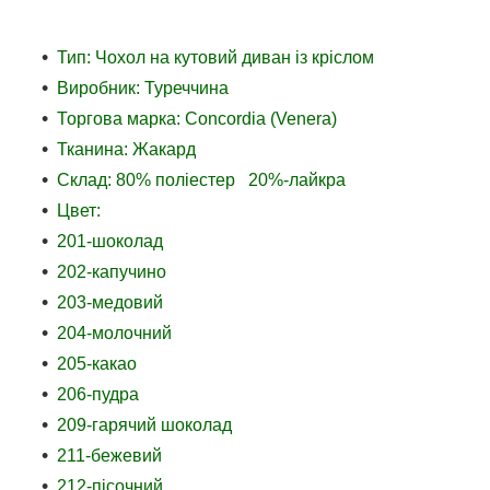
Тип: Чохол на кутовий диван із кріслом
Виробник: Туреччина
Торгова марка: Concordia (Venera)
Тканина: Жакард
Склад: 80% поліестер 20%-лайкра
Цвет:
201-шоколад
202-капучино
203-медовий
204-молочний
205-какао
206-пудра
209-гарячий шоколад
211-бежевий
212-пісочний