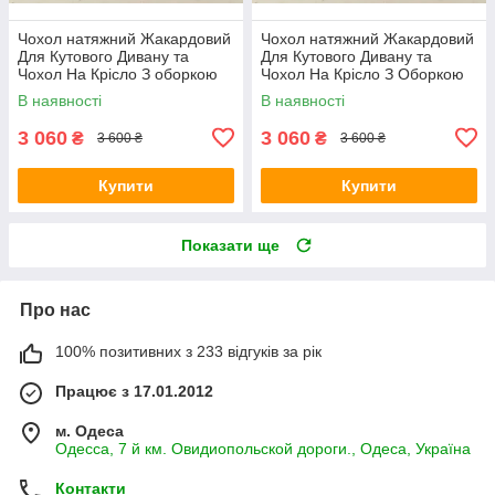
Чохол натяжний Жакардовий
Чохол натяжний Жакардовий
Для Кутового Дивану та
Для Кутового Дивану та
Чохол На Крісло З оборкою
Чохол На Крісло З Оборкою
пудра Venera
бежевий Venera
В наявності
В наявності
3 060
3 060
₴
₴
3 600 ₴
3 600 ₴
Купити
Купити
Показати ще
Про нас
100% позитивних з 233 відгуків за рік
Працює з 17.01.2012
м. Одеса
Одесса, 7 й км. Овидиопольской дороги., Одеса, Україна
Контакти