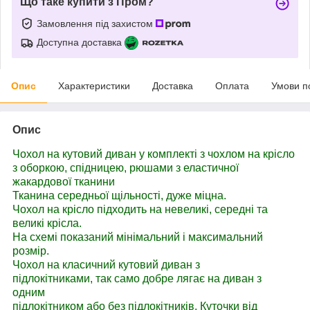
Що таке купити з Пром?
Замовлення під захистом
Доступна доставка
Опис
Характеристики
Доставка
Оплата
Умови п
Опис
Чохол на кутовий диван у комплекті з чохлом на крісло
з оборкою, спідницею, рюшами з еластичної
жакардової тканини
Тканина середньої щільності, дуже міцна.
Чохол на крісло підходить на невеликі, середні та
великі крісла.
На схемі показаний мінімальний і максимальний
розмір.
Чохол на класичний кутовий диван з
підлокітниками, так само добре лягає на диван з
одним
підлокітником або без підлокітників. Куточки від