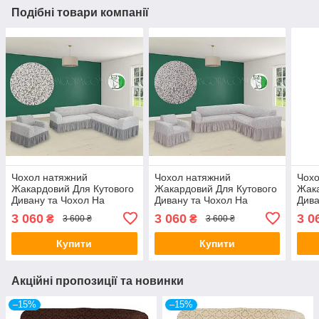
Подібні товари компанії
Чохол натяжний
Чохол натяжний
Чохо
Жакардовий Для Кутового
Жакардовий Для Кутового
Жака
Дивану та Чохол На
Дивану та Чохол На
Дива
Крісло З Оборкою крем
Крісло З Оборкою
Кріс
3 060
3 060
3 0
₴
₴
3 600 ₴
3 600 ₴
Venera
молочний Venera
пісо
Купити
Купити
Акційні пропозиції та новинки
–15%
–15%