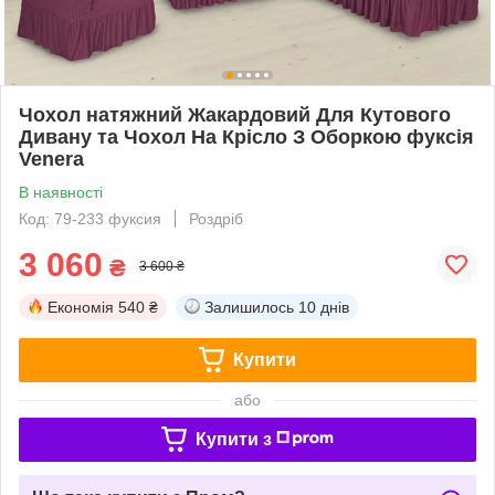
Чохол натяжний Жакардовий Для Кутового
Дивану та Чохол На Крісло З Оборкою фуксія
Venera
В наявності
Код: 79-233 фуксия
Роздріб
3 060
₴
3 600 ₴
Економія
540 ₴
Залишилось
10 днів
Купити
або
Купити з