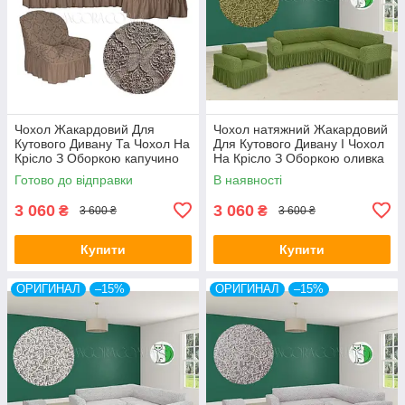
Чохол Жакардовий Для
Чохол натяжний Жакардовий
Кутового Дивану Та Чохол На
Для Кутового Дивану І Чохол
Крісло З Оборкою капучино
На Крісло З Оборкою оливка
NT
Venera
Готово до відправки
В наявності
3 060
3 060
₴
₴
3 600 ₴
3 600 ₴
Купити
Купити
ОРИГИНАЛ
–15%
ОРИГИНАЛ
–15%