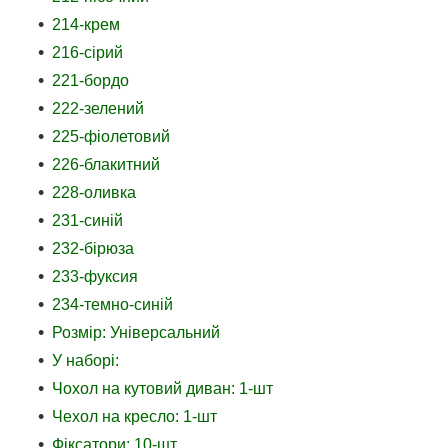
214-крем
216-сірий
221-бордо
222-зелений
225-фіолетовий
226-блакитний
228-оливка
231-синій
232-бірюза
233-фуксия
234-темно-синій
Розмір: Універсальний
У наборі:
Чохол на кутовий диван: 1-шт
Чехол на кресло: 1-шт
Фіксатори: 10-шт