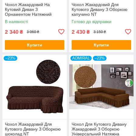
Чохол Жакардовий На
Чохол Жакардовий Для
Кутовий Диван З
Кутового Дивану З Оборкою
Орнаментом Натяжний
капучино NT
Універсальний З Воланами
В наявності
Готово до відправки
Спідницею Kaspi Колір
Кремовий
2 340
2 430
₴
₴
3 060 ₴
3 150 ₴
Купити
Купити
–23%
ADMIRAL
–23%
Чохол Жакардовий Для
Чохол Для Кутового Дивану
Кутового Дивану З Оборкою
Жакардовий З Оборкою
шоколад NT
Універсальний Натяжна