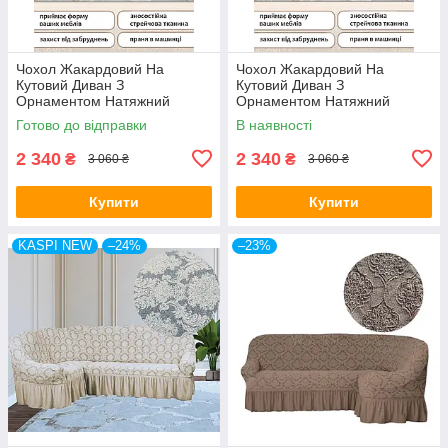
Чохол Жакардовий На
Чохол Жакардовий На
Кутовий Диван З
Кутовий Диван З
Орнаментом Натяжний
Орнаментом Натяжний
Універсальний З Воланами
Універсальний З Воланами
Готово до відправки
В наявності
Спідницею Kaspi Колір
Спідницею Kaspi Колір
Бежевий
Капучино
2 340
2 340
₴
₴
3 060 ₴
3 060 ₴
Купити
Купити
KASPI NEW
–24%
–23%