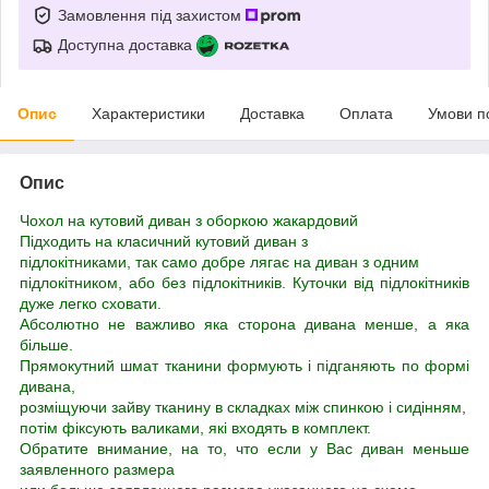
Замовлення під захистом
Доступна доставка
Опис
Характеристики
Доставка
Оплата
Умови п
Опис
Чохол на кутовий диван з оборкою жакардовий
Підходить на класичний кутовий диван з
підлокітниками, так само добре лягає на диван з одним
підлокітником, або без підлокітників. Куточки від підлокітників
дуже легко сховати.
Абсолютно не важливо яка сторона дивана менше, а яка
більше.
Прямокутний шмат тканини формують і підганяють по формі
дивана,
розміщуючи зайву тканину в складках між спинкою і сидінням,
потім фіксують валиками, які входять в комплект.
Обратите внимание, на то, что если у Вас диван меньше
заявленного размера