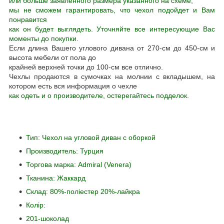
или больше заявленного размера указанного на схеме,
мы не сможем гарантировать, что чехол подойдет и Вам
понравится
как он будет выглядеть. Уточняйте все интересующие Вас
моменты до покупки.
Если длина Вашего углового дивана от 270-см до 450-см и
высота мебели от пола до
крайней верхней точки до 100-см все отлично.
Чехлы продаются в сумочках на молнии с вкладышем, на
котором есть вся информация о чехле
как одеть и о производителе, остерегайтесь подделок.
Тип: Чехол на угловой диван с оборкой
Производитель: Турция
Торгова марка: Admiral (Venera)
Тканина: Жаккард
Склад: 80%-поліестер 20%-лайкра
Колір:
201-шоколад