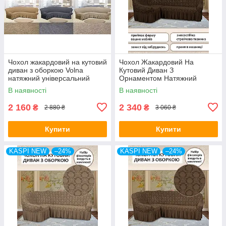
Чохол жакардовий на кутовий
Чохол Жакардовий На
диван з оборкою Volna
Кутовий Диван З
натяжний універсальний
Орнаментом Натяжний
міцний Kaspi Туреччина
Універсальний З Воланами
В наявності
В наявності
Спідницею Kaspi
Шоколадний Колір
2 160
2 340
₴
₴
2 880 ₴
3 060 ₴
Купити
Купити
KASPI NEW
–24%
KASPI NEW
–24%