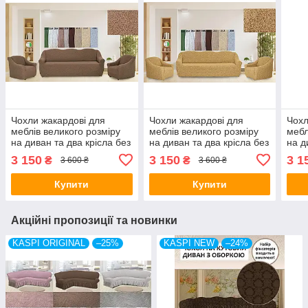
Чохли жакардові для
Чохли жакардові для
Чохл
меблів великого розміру
меблів великого розміру
мебл
на диван та два крісла без
на диван та два крісла без
на д
оборки натяжні Venera
оборки натяжні Venera
обор
3 150
3 150
3 1
₴
₴
3 600 ₴
3 600 ₴
капучино
медовий
мол
Купити
Купити
Акційні пропозиції та новинки
KASPI ORIGINAL
–25%
KASPI NEW
–24%