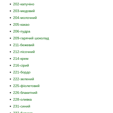
202-капучіно
203-медовий
204-молочний
205-какао
206-пудра
209-гарячий шоколад
211-бежевий
212-пісочний
214-крем
216-сірий
221-бордо
222-зелений
225-фіолетовий
226-блакитний
228-оливка
231-синий
232-бирюза