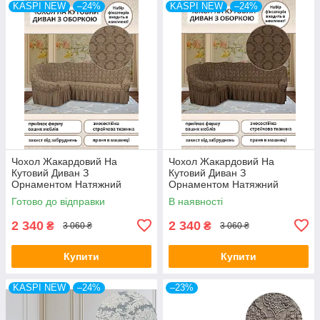
KASPI NEW
–24%
KASPI NEW
–24%
Чохол Жакардовий На
Чохол Жакардовий На
Кутовий Диван З
Кутовий Диван З
Орнаментом Натяжний
Орнаментом Натяжний
Універсальний З Воланами
Універсальний З Воланами
Готово до відправки
В наявності
Спідницею Kaspi Колір
Спідницею Kaspi Колір
Бежевий
Капучино
2 340
2 340
₴
₴
3 060 ₴
3 060 ₴
Купити
Купити
KASPI NEW
–24%
–23%