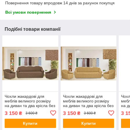
Повернення товару впродовж 14 днів за рахунок покупця
Всі умови повернення
Подібні товари компанії
Чохли жакардові для
Чохли жакардові для
Чохл
меблів великого розміру
меблів великого розміру
мебл
на диван та два крісла без
на диван та два крісла без
на д
оборки натяжні Venera
оборки натяжні Venera
обор
3 150
3 150
3 1
₴
₴
3 600 ₴
3 600 ₴
капучино
медовий
зел
Купити
Купити