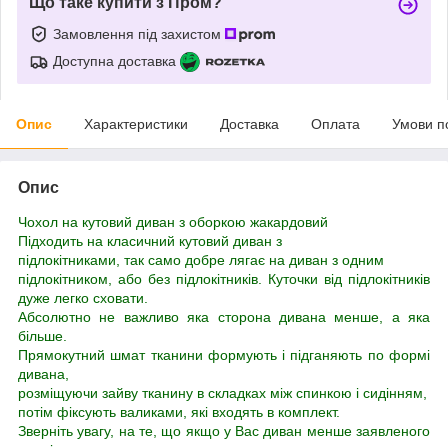
Що таке купити з Пром?
Замовлення під захистом
Доступна доставка
Опис
Характеристики
Доставка
Оплата
Умови п
Опис
Чохол на кутовий диван з оборкою жакардовий
Підходить на класичний кутовий диван з
підлокітниками, так само добре лягає на диван з одним
підлокітником, або без підлокітників. Куточки від підлокітників
дуже легко сховати.
Абсолютно не важливо яка сторона дивана менше, а яка
більше.
Прямокутний шмат тканини формують і підганяють по формі
дивана,
розміщуючи зайву тканину в складках між спинкою і сидінням,
потім фіксують валиками, які входять в комплект.
Зверніть увагу, на те, що якщо у Вас диван менше заявленого