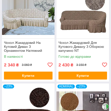
Чохол Жакардовий На
Чохол Жакардовий Для
Кутовий Диван З
Кутового Дивану З Оборкою
Орнаментом Натяжний
капучино NT
Універсальний З Воланами
В наявності
Готово до відправки
Спідницею Kaspi Колір
Кремовий
2 340
2 430
₴
₴
3 060 ₴
3 150 ₴
Купити
Купити
–23%
ADMIRAL
–23%