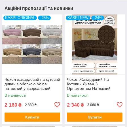
Акційні пропозиції та новинки
KASPI ORIGINAL
–25%
KASPI NEW
–24%
Чохол жакардовий на кутовий
Чохол Жакардовий На
диван з оборкою Volna
Кутовий Диван З
натяжний універсальний
Орнаментом Натяжний
міцний Kaspi Туреччина
Універсальний З Воланами
В наявності
В наявності
Спідницею Kaspi
Шоколадний Колір
2 160
2 340
₴
₴
2 880 ₴
3 060 ₴
Купити
Купити