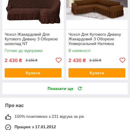
Чохол Жакардовий Для
Чохол Для Кутового Дивану
Кутового Дивану З Оборкою
Жакардовий З Оборкою
шоколад NT
Універсальний Натяжна
гарячий шоколад Venera
Готово до відправки
В наявності
2 430
2 430
₴
₴
3 150 ₴
3 150 ₴
Купити
Купити
Показати ще
Про нас
100% позитивних з 231 відгука за рік
Працює з 17.01.2012