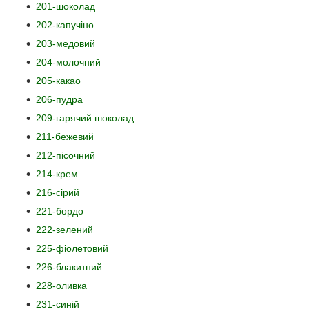
201-шоколад
202-капучіно
203-медовий
204-молочний
205-какао
206-пудра
209-гарячий шоколад
211-бежевий
212-пісочний
214-крем
216-сірий
221-бордо
222-зелений
225-фіолетовий
226-блакитний
228-оливка
231-синій