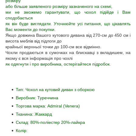
розміру
або більше заявленого розміру зазначеного на схемі,
ми не зможемо гарантувати, що чохол підійде і Вам
сподобається
як він буде виглядати. Уточнюйте усі питання, що цікавлять
Вас моменти до покупки.
Якщо довжина Вашого кутового дивана від 270-см до 450 см і
висота меблів від підлоги до
крайньої верхньої точки до 100-см все відмінно.
Чохли продаються в сумочках на блискавці з вкладишем, на
якому є вся інформація про чохлі
як одягнути і про виробника, остерігайтеся підробок.
Тип: Чохол на кутовий диван з оборкою
Виробник: Туреччина
Торгова марка: Admiral (Venera)
Тканина: Жаккард
Склад: 80%-поліестер 20%-лайкра
Колір: