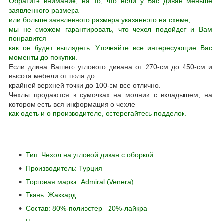
Обратите внимание, на то, что если у Вас диван меньше
заявленного размера
или больше заявленного размера указанного на схеме,
мы не сможем гарантировать, что чехол подойдет и Вам
понравится
как он будет выглядеть. Уточняйте все интересующие Вас
моменты до покупки.
Если длина Вашего углового дивана от 270-см до 450-см и
высота мебели от пола до
крайней верхней точки до 100-см все отлично.
Чехлы продаются в сумочках на молнии с вкладышем, на
котором есть вся информация о чехле
как одеть и о производителе, остерегайтесь подделок.
Тип: Чехол на угловой диван с оборкой
Производитель: Турция
Торговая марка: Admiral (Venera)
Ткань: Жаккард
Состав: 80%-полиэстер 20%-лайкра