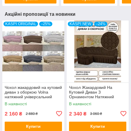
Акційні пропозиції та новинки
KASPI ORIGINAL
–25%
KASPI NEW
–24%
Чохол жакардовий на кутовий
Чохол Жакардовий На
диван з оборкою Volna
Кутовий Диван З
натяжний універсальний
Орнаментом Натяжний
міцний Kaspi Туреччина
Універсальний З Воланами
В наявності
В наявності
Спідницею Kaspi
Шоколадний Колір
2 160
2 340
₴
₴
2 880 ₴
3 060 ₴
Купити
Купити