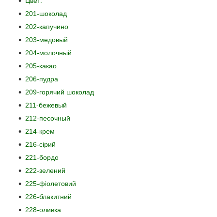
Цвет:
201-шоколад
202-капучино
203-медовый
204-молочный
205-какао
206-пудра
209-горячий шоколад
211-бежевый
212-песочный
214-крем
216-сірий
221-бордо
222-зелений
225-фіолетовий
226-блакитний
228-оливка