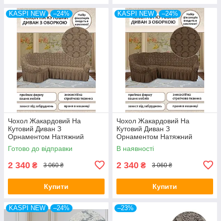
KASPI NEW
–24%
KASPI NEW
–24%
Чохол Жакардовий На
Чохол Жакардовий На
Кутовий Диван З
Кутовий Диван З
Орнаментом Натяжний
Орнаментом Натяжний
Універсальний З Воланами
Універсальний З Воланами
Готово до відправки
В наявності
Спідницею Kaspi Колір
Спідницею Kaspi Колір
Бежевий
Капучино
2 340
2 340
₴
₴
3 060 ₴
3 060 ₴
Купити
Купити
KASPI NEW
–24%
–23%