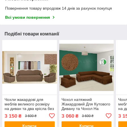
Повернення товару впродовж 14 днів за рахунок покупця
Всі умови повернення
Подібні товари компанії
Чохли жакардові для
Чохол натяжний
Чохл
меблів великого розміру
Жакардовий Для Кутового
мебл
на диван та два крісла без
Дивану та Чохол На
на д
оборки натяжні Venera
Крісло З Оборкою гарячий
обор
3 150
3 060
3 1
₴
₴
3 600 ₴
3 600 ₴
капучино
шоколад Venera
зел
Купити
Купити