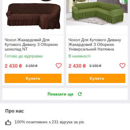
Чохол Жакардовий Для
Чохол Для Кутового Дивану
Кутового Дивану З Оборкою
Жакардовий З Оборкою
шоколад NT
Універсальний Натяжна
оливка Venera
Готово до відправки
В наявності
2 430
2 430
₴
₴
3 150 ₴
3 150 ₴
Купити
Купити
Показати ще
Про нас
100% позитивних з 231 відгука за рік