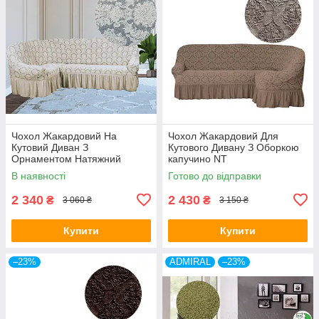
Чохол Жакардовий На
Чохол Жакардовий Для
Кутовий Диван З
Кутового Дивану З Оборкою
Орнаментом Натяжний
капучино NT
Універсальний З Воланами
В наявності
Готово до відправки
Спідницею Kaspi Колір
Кремовий
2 340
2 430
₴
₴
3 060 ₴
3 150 ₴
Купити
Купити
–23%
ADMIRAL
–23%