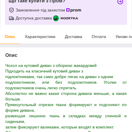
Що таке купити з Пром?
Замовлення під захистом
Доступна доставка
Опис
Характеристики
Доставка
Оплата
Умови п
Опис
Чохол на кутовий диван з оборкою жакардовий
Підходить на класичний кутовий диван з
підлокітниками, так само добре лягає на диван з одним
подлокотником, или без подлокотников. Уголки от
подлокотников очень легко спрятать.
​Абсолютно не важно какая сторона дивана меньше, а какая
больше.
Прямоугольный отрезок ткани формируют и подгоняют по
форме дивана,
размещая лишнюю ткань в складках между спинкой и
сиденьем,
затем фиксируют валиками, которые входят в комплект.