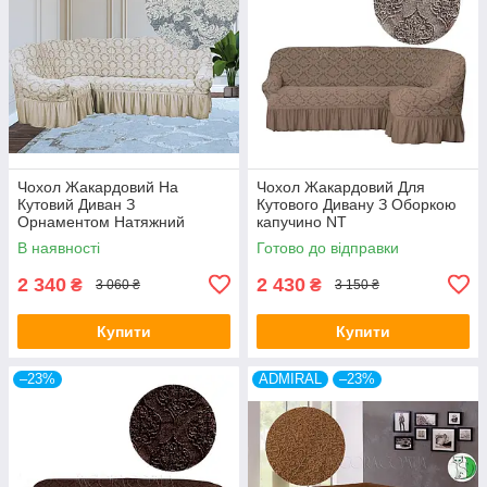
Чохол Жакардовий На
Чохол Жакардовий Для
Кутовий Диван З
Кутового Дивану З Оборкою
Орнаментом Натяжний
капучино NT
Універсальний З Воланами
В наявності
Готово до відправки
Спідницею Kaspi Колір
Кремовий
2 340
2 430
₴
₴
3 060 ₴
3 150 ₴
Купити
Купити
–23%
ADMIRAL
–23%