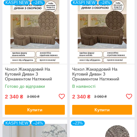
KASPI NEW
–24%
KASPI NEW
–24%
Чохол Жакардовий На
Чохол Жакардовий На
Кутовий Диван З
Кутовий Диван З
Орнаментом Натяжний
Орнаментом Натяжний
Універсальний З Воланами
Універсальний З Воланами
Готово до відправки
В наявності
Спідницею Kaspi Колір
Спідницею Kaspi Колір
Бежевий
Капучино
2 340
2 340
₴
₴
3 060 ₴
3 060 ₴
Купити
Купити
KASPI NEW
–24%
–23%