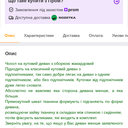
Що таке купити з Пром?
Замовлення під захистом
Доступна доставка
Опис
Характеристики
Доставка
Оплата
Умови п
Опис
Чохол на кутовий диван з оборкою жакардовий
Підходить на класичний кутовий диван з
підлокітниками, так само добре лягає на диван з одним
підлокітником, або без підлокітників. Куточки від підлокітників
дуже легко сховати.
Абсолютно не важливо яка сторона дивана менше, а яка
більше.
Прямокутний шмат тканини формують і підганяють по формі
дивана,
розміщуючи зайву тканину в складках між спинкою і сидінням,
потім фіксують валиками, які входять в комплект.
Зверніть увагу, на те, що якщо у Вас диван менше заявленого