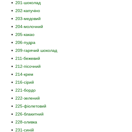
201-шоколад
202-капучіно
203-медовий
204-молочний
205-какао
206-пудра
209-гарячий шоколад
211-бежевий
212-пісочний
214-крем
216-сірий
221-бордо
222-зелений
225-фіолетовий
226-блакитний
228-оливка
231-синій