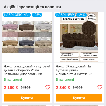
Акційні пропозиції та новинки
KASPI ORIGINAL
–25%
KASPI NEW
–24%
Чохол жакардовий на кутовий
Чохол Жакардовий На
диван з оборкою Volna
Кутовий Диван З
натяжний універсальний
Орнаментом Натяжний
міцний Kaspi Туреччина
Універсальний З Воланами
В наявності
В наявності
Спідницею Kaspi
Шоколадний Колір
2 160
2 340
₴
₴
2 880 ₴
3 060 ₴
Купити
Купити