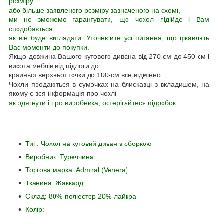
розміру
або більше заявленого розміру зазначеного на схемі,
ми не зможемо гарантувати, що чохол підійде і Вам
сподобається
як він буде виглядати. Уточнюйте усі питання, що цікавлять
Вас моменти до покупки.
Якщо довжина Вашого кутового дивана від 270-см до 450 см і
висота меблів від підлоги до
крайньої верхньої точки до 100-см все відмінно.
Чохли продаються в сумочках на блискавці з вкладишем, на
якому є вся інформація про чохлі
як одягнути і про виробника, остерігайтеся підробок.
Тип: Чохол на кутовий диван з оборкою
Виробник: Туреччина
Торгова марка: Admiral (Venera)
Тканина: Жаккард
Склад: 80%-поліестер 20%-лайкра
Колір: