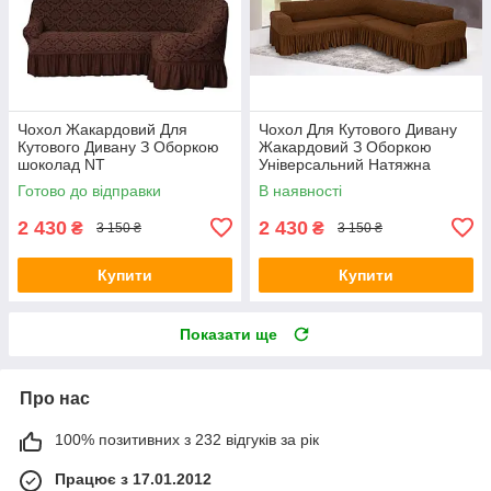
Чохол Жакардовий Для
Чохол Для Кутового Дивану
Кутового Дивану З Оборкою
Жакардовий З Оборкою
шоколад NT
Універсальний Натяжна
гарячий шоколад Venera
Готово до відправки
В наявності
2 430
2 430
₴
₴
3 150 ₴
3 150 ₴
Купити
Купити
Показати ще
Про нас
100% позитивних з 232 відгуків за рік
Працює з 17.01.2012