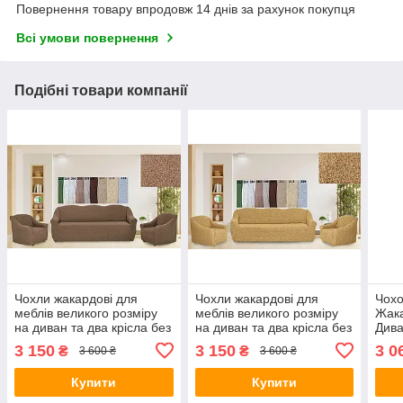
Повернення товару впродовж 14 днів за рахунок покупця
Всі умови повернення
Подібні товари компанії
Чохли жакардові для
Чохли жакардові для
Чохо
меблів великого розміру
меблів великого розміру
Жака
на диван та два крісла без
на диван та два крісла без
Дива
оборки натяжні Venera
оборки натяжні Venera
Кріс
3 150
3 150
3 0
₴
₴
3 600 ₴
3 600 ₴
капучино
медовий
Vene
Купити
Купити