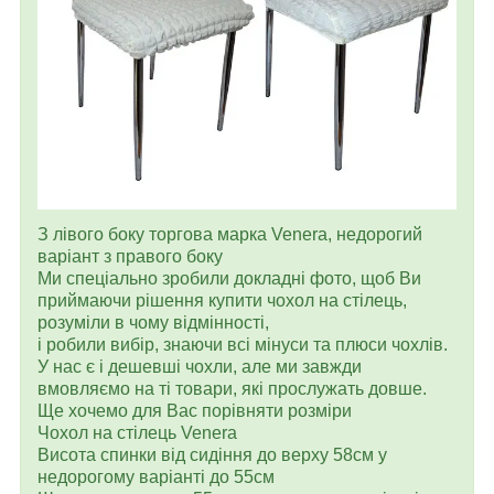
З лівого боку торгова марка Venera, недорогий
варіант з правого боку
Ми спеціально зробили докладні фото, щоб Ви
приймаючи рішення купити чохол на стілець,
розуміли в чому відмінності,
і робили вибір, знаючи всі мінуси та плюси чохлів.
У нас є і дешевші чохли, але ми завжди
вмовляємо на ті товари, які прослужать довше.
Ще хочемо для Вас порівняти розміри
Чохол на стілець Venera
Висота спинки від сидіння до верху 58см у
недорогому варіанті до 55см