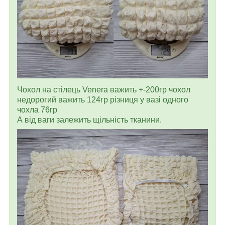
Чохол на стілець Venera важить +-200гр чохол
недорогий важить 124гр різниця у вазі одного
чохла 76гр
А від ваги залежить щільність тканини.