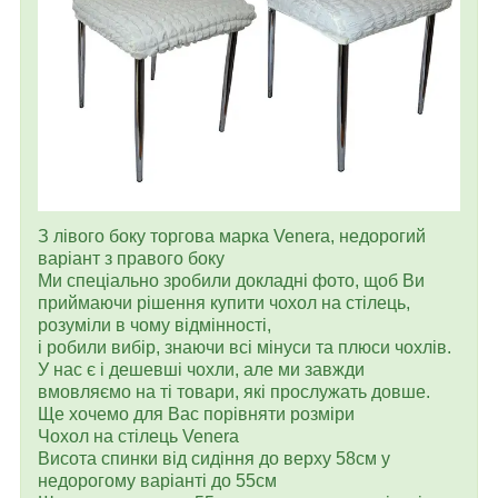
З лівого боку торгова марка Venera, недорогий
варіант з правого боку
Ми спеціально зробили докладні фото, щоб Ви
приймаючи рішення купити чохол на стілець,
розуміли в чому відмінності,
і робили вибір, знаючи всі мінуси та плюси чохлів.
У нас є і дешевші чохли, але ми завжди
вмовляємо на ті товари, які прослужать довше.
Ще хочемо для Вас порівняти розміри
Чохол на стілець Venera
Висота спинки від сидіння до верху 58см у
недорогому варіанті до 55см