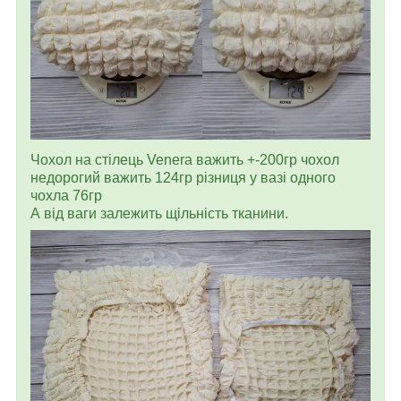
Чохол на стілець Venera важить +-200гр чохол
недорогий важить 124гр різниця у вазі одного
чохла 76гр
А від ваги залежить щільність тканини.