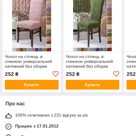
Чохол на стілець зі
Чохол на стілець зі
Чохо
спинкою універсальний
спинкою універсальний
спин
натяжний без оборки
натяжний без оборки
натя
жатка-креш преміум
жатка-креш преміум
жатк
252
252
252
₴
₴
Venera Туреччина пудра
Venera Туреччина зелений
Vene
беж
Купити
Купити
Про нас
100% позитивних з 231 відгука за рік
Працює з 17.01.2012