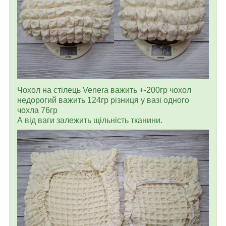
Чохол на стілець Venera важить +-200гр чохол
недорогий важить 124гр різниця у вазі одного
чохла 76гр
А від ваги залежить щільність тканини.