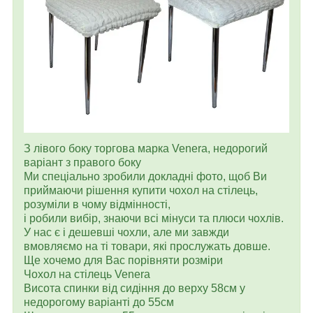
З лівого боку торгова марка Venera, недорогий
варіант з правого боку
Ми спеціально зробили докладні фото, щоб Ви
приймаючи рішення купити чохол на стілець,
розуміли в чому відмінності,
і робили вибір, знаючи всі мінуси та плюси чохлів.
У нас є і дешевші чохли, але ми завжди
вмовляємо на ті товари, які прослужать довше.
Ще хочемо для Вас порівняти розміри
Чохол на стілець Venera
Висота спинки від сидіння до верху 58см у
недорогому варіанті до 55см