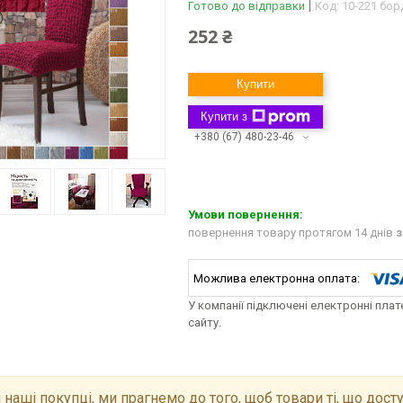
Готово до відправки
Код:
10-221 бор
252 ₴
Купити
Купити з
+380 (67) 480-23-46
повернення товару протягом 14 днів
з
У компанії підключені електронні пла
сайту.
 наші покупці, ми прагнемо до того, щоб товари ті, що досту