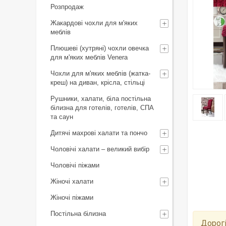
Розпродаж
Жакардові чохли для м'яких
меблів
Плюшеві (хутряні) чохли овечка
для м'яких меблів Venera
Чохли для м'яких меблів (жатка-
креш) на диван, крісла, стільці
Рушники, халати, біла постільна
білизна для готелів, готелів, СПА
та саун
Дитячі махрові халати та пончо
Чоловічі халати – великий вибір
Чоловічі піжами
Жіночі халати
Жіночі піжами
Постільна білизна
Дорогі