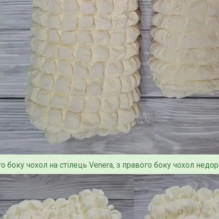
го боку чохол на стілець Venera, з правого боку чохол недо