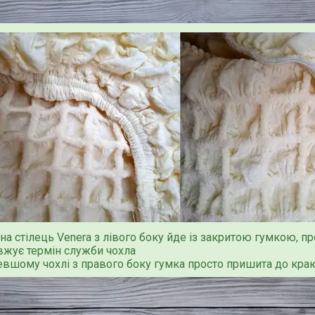
на стілець Venera з лівого боку йде із закритою гумкою, п
вжує термін служби чохла
вшому чохлі з правого боку гумка просто пришита до краю, 