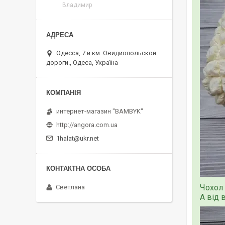
Владимир
Одесса, 7 й км. Овидиопольской
дороги., Одеса, Україна
интернет-магазин "BAMBYK"
http://angora.com.ua
1halat@ukr.net
Чохол 
Светлана
А від 