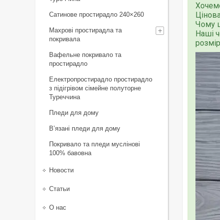
Хочемо
Цінова
Сатинове простирадло 240×260
Чому ц
Махрові простирадла та
Наші ч
покривала
розмір
Вафельне покривало та
простирадло
Електропростирадло простирадло
з підігрівом сімейне полуторне
Туреччина
Пледи для дому
В’язані пледи для дому
Покривало та пледи муслінові
100% бавовна
Новости
Статьи
О нас