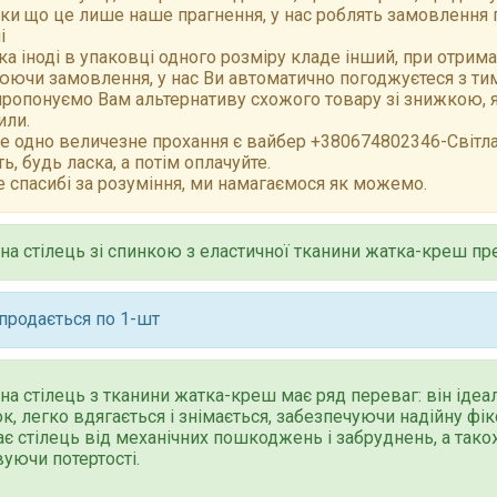
ки що це лише наше прагнення, у нас роблять замовлення 
і
а іноді в упаковці одного розміру кладе інший, при отрим
ючи замовлення, у нас Ви автоматично погоджуєтеся з тим,
ропонуємо Вам альтернативу схожого товару зі знижкою, як
или.
е одно величезне прохання є вайбер +380674802346-Світлан
ть, будь ласка, а потім оплачуйте.
 спасибі за розуміння, ми намагаємося як можемо.
на стілець зі спинкою з еластичної тканини жатка-креш пр
продається по 1-шт
на стілець з тканини жатка-креш має ряд переваг: він ідеал
к, легко вдягається і знімається, забезпечуючи надійну фік
є стілець від механічних пошкоджень і забруднень, а також
уючи потертості.