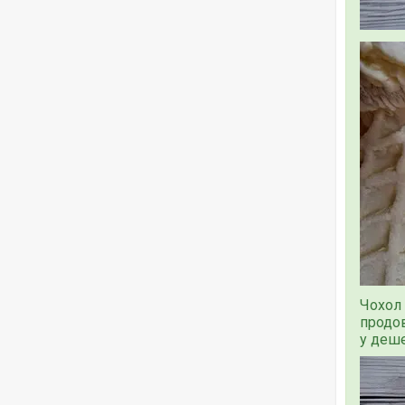
Чохол 
продо
у деше