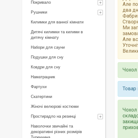
Покривало
Але по
два дн
Рушники
Фабрик
Створю
Килимки для ванної кімнати
Ми зап
Дитячі килимки та килими в
замов
дитячу кімнату
Але вс
Уточні
Набори для сауни
Велике
Подушки для сну
Ковдри для сну
Чохол 
Наматрацник
Фартухи
Товар 
Скатертини
Жіночі велюрові костюми
Чохол 
складо
Простирадло на резинці
захища
Наволочки звичайні та
прихов
декоративні різних розмірів
Туреччина