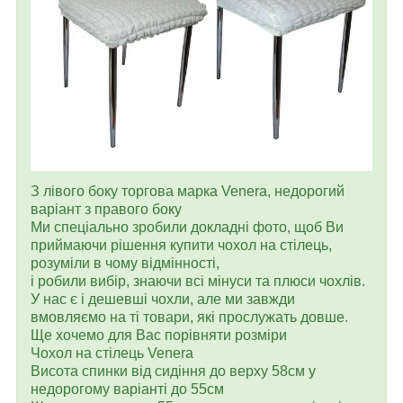
З лівого боку торгова марка Venera, недорогий
варіант з правого боку
Ми спеціально зробили докладні фото, щоб Ви
приймаючи рішення купити чохол на стілець,
розуміли в чому відмінності,
і робили вибір, знаючи всі мінуси та плюси чохлів.
У нас є і дешевші чохли, але ми завжди
вмовляємо на ті товари, які прослужать довше.
Ще хочемо для Вас порівняти розміри
Чохол на стілець Venera
Висота спинки від сидіння до верху 58см у
недорогому варіанті до 55см