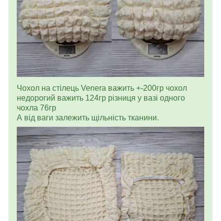
Чохол на стілець Venera важить +-200гр чохол
недорогий важить 124гр різниця у вазі одного
чохла 76гр
А від ваги залежить щільність тканини.