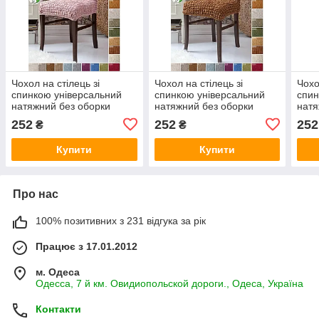
Чохол на стілець зі
Чохол на стілець зі
Чохо
спинкою універсальний
спинкою універсальний
спин
натяжний без оборки
натяжний без оборки
натя
жатка-креш преміум
жатка-креш преміум
жатк
252
252
252
₴
₴
Venera Туреччина пудра
Venera Туреччина темно-
Vene
бежевий
Купити
Купити
Про нас
100% позитивних з 231 відгука за рік
Працює з 17.01.2012
м. Одеса
Одесса, 7 й км. Овидиопольской дороги., Одеса, Україна
Контакти