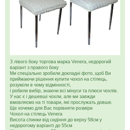
З лівого боку торгова марка Venera, недорогий
варіант з правого боку
Ми спеціально зробили докладні фото, щоб Ви
приймаючи рішення купити чохол на стілець,
розуміли в чому відмінності,
і робили вибір, знаючи всі мінуси та плюси чохлів.
У нас є і дешевші чохли, але ми завжди
вмовляємо на ті товари, які прослужать довше.
Ще хочемо для Вас порівняти розміри
Чохол на стілець Venera
Висота спинки від сидіння до верху 58см у
недорогому варіанті до 55см