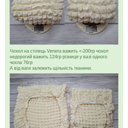
Чохол на стілець Venera важить +-200гр чохол
недорогий важить 124гр різниця у вазі одного
чохла 76гр
А від ваги залежить щільність тканини.