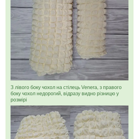
З лівого боку чохол на стілець Venera, з правого
боку чохол недорогий, відразу видно різницю у
розмірі