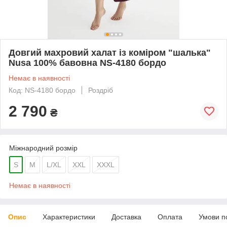
Довгий махровий халат із коміром "шалька"
Nusa 100% бавовна NS-4180 бордо
Немає в наявності
Код: NS-4180 бордо
Роздріб
2 790
₴
Міжнародний розмір
S
M
L/XL
XXL
XXXL
Немає в наявності
Опис
Характеристики
Доставка
Оплата
Умови п