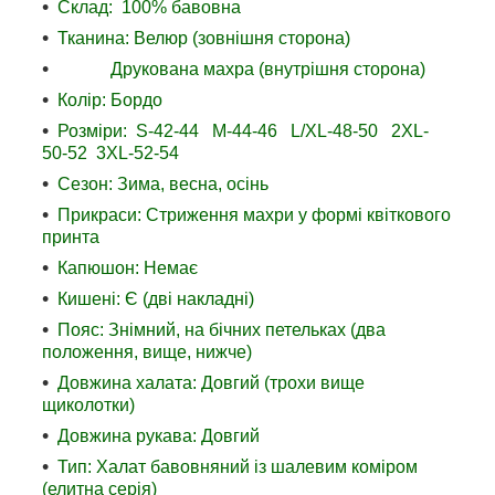
Склад: 100% бавовна
Тканина: Велюр (зовнішня сторона)
Друкована махра (внутрішня сторона)
Колір: Бордо
Розміри: S-42-44 M-44-46 L/XL-48-50 2XL-
50-52 3XL-52-54
Сезон: Зима, весна, осінь
Прикраси: Стриження махри у формі квіткового
принта
Капюшон: Немає
Кишені: Є (дві накладні)
Пояс: Знімний, на бічних петельках (два
положення, вище, нижче)
Довжина халата: Довгий (трохи вище
щиколотки)
Довжина рукава: Довгий
Тип: Халат бавовняний із шалевим коміром
(елитна серія)