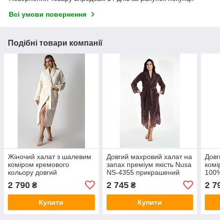
Всі умови повернення
Подібні товари компанії
Жіночий халат з шалевим
Довгий махровий халат на
Довг
коміром кремового
запах преміум якість Nusa
комі
кольору довгий
NS-4355 прикрашений
100
бамбуковий банний на
мереживом
кре
2 790
2 745
2 7
₴
₴
запах Nusa NS-4347
Купити
Купити