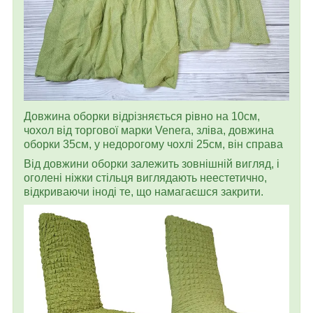
Довжина оборки відрізняється рівно на 10см,
чохол від торгової марки Venera, зліва, довжина
оборки 35см, у недорогому чохлі 25см, він справа
Від довжини оборки залежить зовнішній вигляд, і
оголені ніжки стільця виглядають неестетично,
відкриваючи іноді те, що намагаєшся закрити.