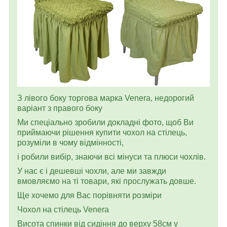
З лівого боку торгова марка Venera, недорогий
варіант з правого боку
Ми спеціально зробили докладні фото, щоб Ви
приймаючи рішення купити чохол на стілець,
розуміли в чому відмінності,
і робили вибір, знаючи всі мінуси та плюси чохлів.
У нас є і дешевші чохли, але ми завжди
вмовляємо на ті товари, які прослужать довше.
Ще хочемо для Вас порівняти розміри
Чохол на стілець Venera
Висота спинки від сидіння до верху 58см у