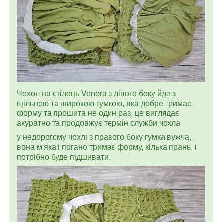
Чохол на стілець Venera з лівого боку йде з
щільною та широкою гумкою, яка добре тримає
форму та прошита не один раз, це виглядає
акуратно та продовжує термін служби чохла
у недорогому чохлі з правого боку гумка вужча,
вона м'яка і погано тримає форму, кілька прань, і
потрібно буде підшивати.