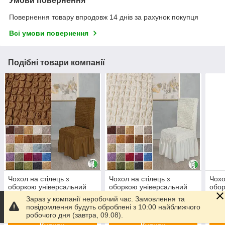
Умови повернення
Повернення товару впродовж 14 днів за рахунок покупця
Всі умови повернення
Подібні товари компанії
Чохол на стілець з
Чохол на стілець з
Чохо
оборкою універсальний
оборкою універсальний
обор
жатка-креш преміум
жатка-креш преміум
жатк
Зараз у компанії неробочий час. Замовлення та
міцний Venera Туреччина
міцний Venera Туреччина
міцн
299
299
299
повідомлення будуть оброблені з 10:00 найближчого
₴
₴
темно-бежевий
крем
гірч
робочого дня (завтра, 09.08).