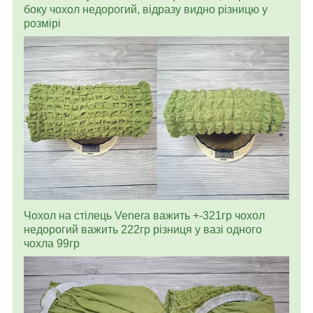
боку чохол недорогий, відразу видно різницю у
розмірі
Чохол на стілець Venera важить +-321гр чохол
недорогий важить 222гр різниця у вазі одного
чохла 99гр