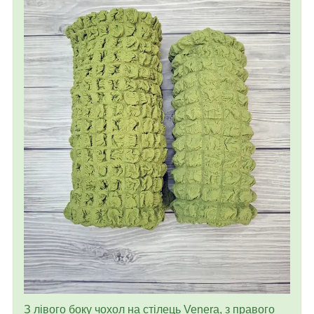
З лівого боку чохол на стілець Venera, з правого