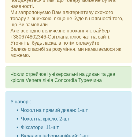
погоджуєтеся з тим, що товару може не бути в
наявності.
Ми запропонуємо Вам альтернативу схожого
товару зі знижкою, якщо не буде в наявності того,
що Ви замовили.
Але все одно величезне прохання є вайбер
+380674802346-Світлана плюс чат на сайті.
Уточніть, будь ласка, а потім оплачуйте.
Велике спасибі за розуміння, ми намагаємося як
можемо.
Чохли стрейчові універсальні на диван та два
крісла Venera лінія Concordia Туреччина
У наборі:
Чохол на прямий диван: 1-шт
Чохол на крісло: 2-шт
Фіксатори: 11-шт
Вкладиш інформаційний: 1-шт