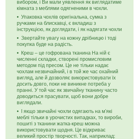
вибором, і Ви мали уявлення як виглядатиме
кімната з меблями одягненими в чохли.
Упаковка чохлів оригінальна, сумка з
ручками на блискавці, є вкладиш з
інструкцією, як доглядати, і як надягати чохли
Звертайте увагу на кожну дрібницю і тоді
покупка буде на радість.
Креш – це гофрована тканина На ній є
численні складки, створені промисловим
методом під пресом. Це не тільки надає
чохлам незвичайний, і в той же час охайний
вигляд, але й дозволяє використовувати їх
досить довго, поки не виникне потреба у
пранні. У той час як звичайну тканину часто
доводиться прасувати, щоб вони добре
виглядали.
І якщо звичайні чохли одягають на м'які
меблі тільки в урочистих випадках, то вироби,
пошиті з тканини жатка-креш можна
використовувати щодня. Це відкриває
великий простір творчості. Так, наприклад: