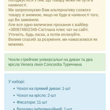
погоджуєтеся з тим, що товару може не бути в
наявності.
Ми запропонуємо Вам альтернативу схожого
товару зі знижкою, якщо не буде в наявності того,
що Ви замовили.
Але все одно величезне прохання є вайбер
+380674802346-Світлана плюс чат на сайті.
Уточніть, будь ласка, а потім оплачуйте.
Велике спасибі за розуміння, ми намагаємося як
можемо.
Чохли стрейчові універсальні на диван та два
крісла Venera лінія Concordia Туреччина
У наборі:
Чохол на прямий диван: 1-шт
Чохол на крісло: 2-шт
Фіксатори: 11-шт
Вкладиш інформаційний: 1-шт