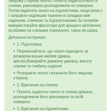
лицьову сторону чохла і почніть надягати його зі
спинки, рівномірно розподіляючи по поверхні.
Потім надягніть чохол на підлокітники, якщо вони є
і заправте надлишки тканини в складках між
сидінням, спинкою та підлокітниками.За потреби
використовуйте фіксатори для кращого кріплення,
особливо на слизьких поверхнях, таких як шкіра.
Детальна інструкція:
1. Підготовка:
Переконайтеся, що чохол підходить за
розміром ваших меблів (диван,
крісло).Виміряйте довжину дивана, висоту
спинки та глибину сидіння.
Розправте чохол і визначте його лицьову
сторону
2. Вдягання на спинку:
Почніть надягати чохол зі спинки дивана,
розподіляючи його рівномірно по всій
поверхні.
3. Вдягання на підлокітники: