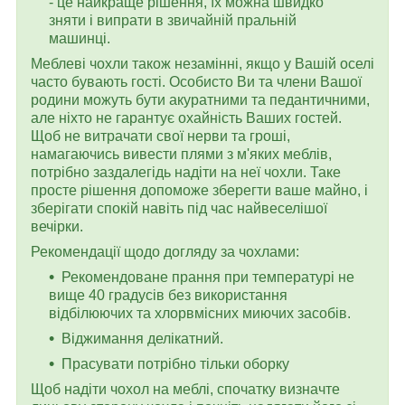
- це найкраще рішення, їх можна швидко
зняти і випрати в звичайній пральній
машинці.
Меблеві чохли також незамінні, якщо у Вашій оселі
часто бувають гості. Особисто Ви та члени Вашої
родини можуть бути акуратними та педантичними,
але ніхто не гарантує охайність Ваших гостей.
Щоб не витрачати свої нерви та гроші,
намагаючись вивести плями з м'яких меблів,
потрібно заздалегідь надіти на неї чохли. Таке
просте рішення допоможе зберегти ваше майно, і
зберігати спокій навіть під час найвеселішої
вечірки.
Рекомендації щодо догляду за чохлами:
Рекомендоване прання при температурі не
вище 40 градусів без використання
відбілюючих та хлорвмісних миючих засобів.
Віджимання делікатний.
Прасувати потрібно тільки оборку
Щоб надіти чохол на меблі, спочатку визначте