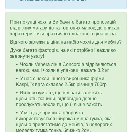
При покупці чохлів Ви бачите багато пропозицій
від різних магазинів та торгових марок, де описані
характеристики практично однакові, а ціна різна
Від чого залежить ціна на набір чохлів для меблів?
Дуже багато факторів, на які потрібно і важливо
звернути увагу!
Чохли Venera лінія Concordia відрізняються
вагою, наші чохли в упаковці важать 3.2 кг
У нас є чохли іншого виробника фірми
Kaspi, їх вага складає 2.5кг, різниця 700гр
Ви ж розумієте, що від ваги залежить
щільність тканини, відповідно довше
прослужать чохли ті, що більше важать
У місці де пришита оборочка
використовується широка і міцна гумка, яка
щільно прилягатиме до меблів, в недорогих
моделях гумка тонка, близько 2см.