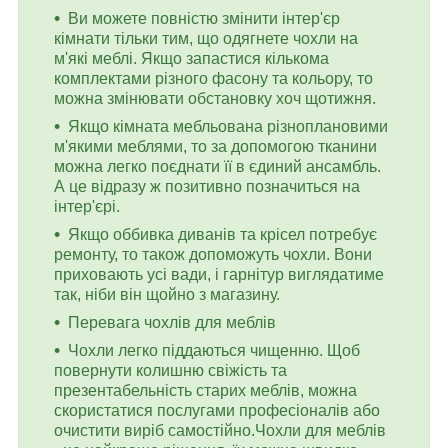
Ви можете повністю змінити інтер'єр
кімнати тільки тим, що одягнете чохли на
м'які меблі. Якщо запастися кількома
комплектами різного фасону та кольору, то
можна змінювати обстановку хоч щотижня.
Якщо кімната мебльована різноплановими
м'якими меблями, то за допомогою тканини
можна легко поєднати її в єдиний ансамбль.
А це відразу ж позитивно позначиться на
інтер'єрі.
Якщо оббивка диванів та крісел потребує
ремонту, то також допоможуть чохли. Вони
приховають усі вади, і гарнітур виглядатиме
так, ніби він щойно з магазину.
Перевага чохлів для меблів
Чохли легко піддаються чищенню. Щоб
повернути колишню свіжість та
презентабельність старих меблів, можна
скористатися послугами професіоналів або
очистити виріб самостійно.Чохли для меблів