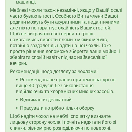
машинці.
Меблеві чохли також незамінні, якщо у Вашій оселі
часто бувають гості. Особисто Ви та члени Вашої
родини можуть бути акуратними та педантичними,
але ніхто не гарантує охайність Ваших гостей.
Щоб не витрачати свої нерви та гроші,
намагаючись вивести плями з м'яких меблів,
потрібно заздалегідь надіти на неї чохли. Таке
просте рішення допоможе зберегти ваше майно, і
зберігати спокій навіть під час найвеселішої
вечірки.
Рекомендації щодо догляду за чохлами:
Рекомендоване прання при температурі не
вище 40 градусів без використання
відбілюючих та хлорвмісних миючих засобів.
Віджимання делікатний.
Прасувати потрібно тільки оборку
Щоб надіти чохол на меблі, спочатку визначте
лицьову сторону чохла і почніть надягати його зі
спинки, рівномірно розподіляючи по поверхні.