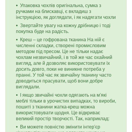
Упаковка чохлів оригінальна, сумка з
ручками на блискавці, є вкладиш з
інструкцією, як доглядати, і як надягати чохли
Звертайте увагу на кожну дрібницю і тоді
покупка буде на радість.
Креш – це гофрована тканина На ній є
численні складки, створені промисловим
методом під пресом. Це не тільки надає
чохлам незвичайний, і в той же час охайний
вигляд, але й дозволяє використовувати їх
досить довго, поки не виникне потреба у
пранні. У той час як звичайну тканину часто
доводиться прасувати, щоб вони добре
виглядали.
І якщо звичайні чохли одягають на м'які
меблі тільки в урочистих випадках, то вироби,
пошиті з тканини жатка-креш можна
використовувати щодня. Це відкриває
великий простір творчості. Так, наприклад:
Ви можете повністю змінити інтер'єр