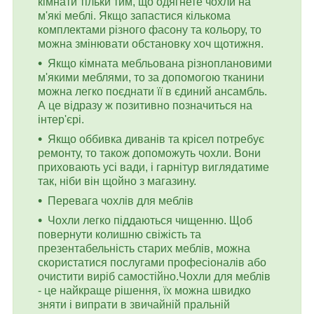
кімнати тільки тим, що одягнете чохли на
м'які меблі. Якщо запастися кількома
комплектами різного фасону та кольору, то
можна змінювати обстановку хоч щотижня.
Якщо кімната мебльована різноплановими
м'якими меблями, то за допомогою тканини
можна легко поєднати її в єдиний ансамбль.
А це відразу ж позитивно позначиться на
інтер'єрі.
Якщо оббивка диванів та крісел потребує
ремонту, то також допоможуть чохли. Вони
приховають усі вади, і гарнітур виглядатиме
так, ніби він щойно з магазину.
Перевага чохлів для меблів
Чохли легко піддаються чищенню. Щоб
повернути колишню свіжість та
презентабельність старих меблів, можна
скористатися послугами професіоналів або
очистити виріб самостійно.Чохли для меблів
- це найкраще рішення, їх можна швидко
зняти і випрати в звичайній пральній