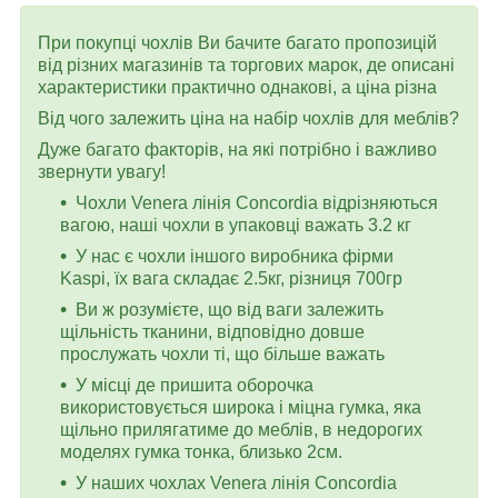
При покупці чохлів Ви бачите багато пропозицій
від різних магазинів та торгових марок, де описані
характеристики практично однакові, а ціна різна
Від чого залежить ціна на набір чохлів для меблів?
Дуже багато факторів, на які потрібно і важливо
звернути увагу!
Чохли Venera лінія Concordia відрізняються
вагою, наші чохли в упаковці важать 3.2 кг
У нас є чохли іншого виробника фірми
Kaspi, їх вага складає 2.5кг, різниця 700гр
Ви ж розумієте, що від ваги залежить
щільність тканини, відповідно довше
прослужать чохли ті, що більше важать
У місці де пришита оборочка
використовується широка і міцна гумка, яка
щільно прилягатиме до меблів, в недорогих
моделях гумка тонка, близько 2см.
У наших чохлах Venera лінія Concordia