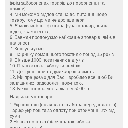
(крім заборонених товарів до повернення та
обміну)
4. Ми можемо відповісти на всі питання щодо
товару, тому що ми не дропшипери
5. Є можливість сфотографувати товар, зняти
відео, зважити і т.д.
6. Завжди пропонуємо найкраще з товарів, які є в
наявності
7. Консультуємо
8. На ринку домашнього текстилю понад 15 років
9. Більше 1000 позитивних відгуків
10. Працюємо в суботу та неділю
11. Доступні ціни та дуже хороша якість
12. Ми працюємо для Вас, і зробимо все, щоб Ви
залишилися задоволені покупкою.
13. Безкоштовна доставка від 5000гр
Надсилаємо товари
1 Укр поштою (пiсляплатою або за передоплатою)
Тариф укр пошти за оплату при отриманні 2% від
суми
2 Новою поштою (пiсляплатою або за
передоплатою)