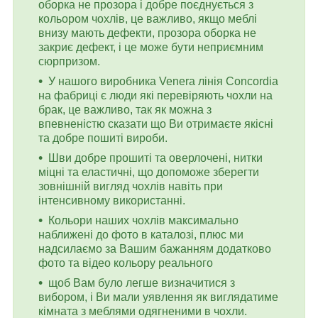
оборка не прозора і добре поєднується з
кольором чохлів, це важливо, якщо меблі
внизу мають дефекти, прозора оборка не
закриє дефект, і це може бути неприємним
сюрпризом.
У нашого виробника Venera лінія Concordia
на фабриці є люди які перевіряють чохли на
брак, це важливо, так як можна з
впевненістю сказати що Ви отримаєте якісні
та добре пошиті вироби.
Шви добре прошиті та оверлочені, нитки
міцні та еластичні, що допоможе зберегти
зовнішній вигляд чохлів навіть при
інтенсивному використанні.
Кольори наших чохлів максимально
наближені до фото в каталозі, плюс ми
надсилаємо за Вашим бажанням додатково
фото та відео кольору реального
щоб Вам було легше визначитися з
вибором, і Ви мали уявлення як виглядатиме
кімната з меблями одягненими в чохли.