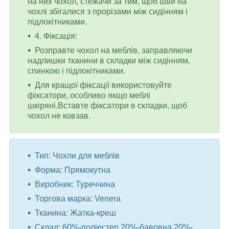
на них чохол, стежачи за тим, щоб шви на
чохлі збігалися з прорізами між сидінням і
підлокітниками.
4. Фіксація:
Розправте чохол на меблів, заправляючи
надлишки тканини в складки між сидінням,
спинкою і підлокітниками.
Для кращої фіксації використовуйте
фіксатори, особливо якщо меблі
шкіряні.Вставте фіксатори в складки, щоб
чохол не ковзав.
Тип: Чохли для меблів
Форма: Прямокутна
Виробник: Туреччина
Торгова марка: Venera
Тканина: Жатка-креш
Склад: 60%-поліестер 20%-бавовна 20%-